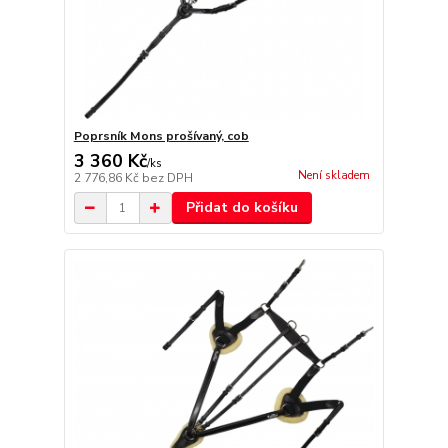
Poprsník Mons prošívaný, cob
3 360 Kč
/
ks
Není skladem
2 776,86 Kč
bez DPH
Přidat do košíku