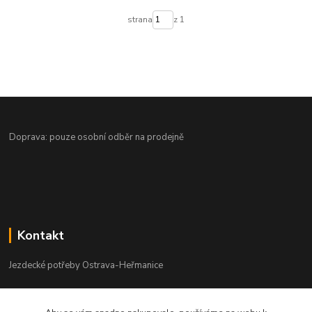
strana
z 1
Doprava: pouze osobní odběr na prodejně
Kontakt
Jezdecké potřeby Ostrava-Heřmanice
596 236 147