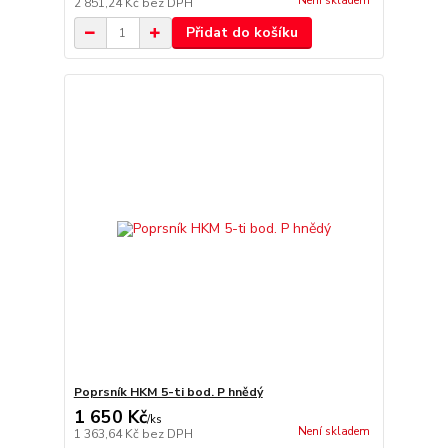
Není skladem
2 851,24 Kč
bez DPH
Přidat do košíku
Poprsník HKM 5-ti bod. P hnědý
1 650 Kč
/
ks
Není skladem
1 363,64 Kč
bez DPH