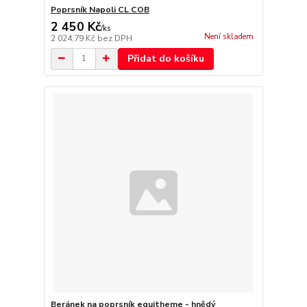
Poprsník Napoli CL COB
2 450 Kč
/
ks
Není skladem
2 024,79 Kč
bez DPH
Přidat do košíku
Beránek na poprsník equitheme - hnědý