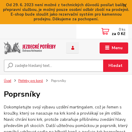
Od 29. 6. 2023 není možné z technických důvodů posílat balíky
přepravní službou, je možný pouze osobní odběr zboží na prodejně.
E-shop bude sloužit jako rezervační systém pro kamennou
prodejnu. Děkujeme za pochopení.
0
ks
za
0 Kč
Menu
Hledat
Úvod
Potřeby pro koně
Poprsníky
Poprsníky
Dokompletujte svojí výbavu uzdění martingalem, což je řemen s
kroužky, který se nasazuje na krk koně a provlékají se jím otěže.
Navíc chrání koni krk, protože zabraňuje přílišnému zvedání hlavy,
především při skocích. Další užitečnou pomůckou je poprsník, který
pomáhá udržovat sedlo na hřbetě koně a zvyšuje tak bezpečnost