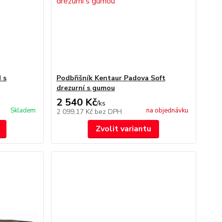
 s
Podbřišník Kentaur Padova Soft
drezurní s gumou
2 540 Kč
/
ks
Skladem
na objednávku
2 099,17 Kč
bez DPH
Zvolit variantu