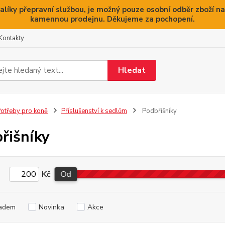
alíky přepravní službou, je možný pouze osobní odběr zboží na
kamennou prodejnu. Děkujeme za pochopení.
Kontakty
Hledat
otřeby pro koně
Příslušenství k sedlům
Podbřišníky
řišníky
Kč
Od
adem
Novinka
Akce