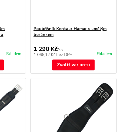
olm
Podbřišník Kentaur Hamar s umělým
 a
beránkem
1 290 Kč
/
ks
Skladem
Skladem
1 066,12 Kč
bez DPH
Zvolit variantu