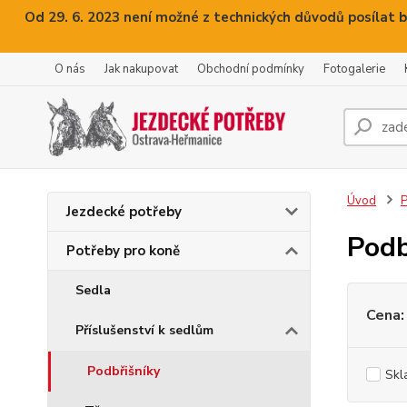
Od 29. 6. 2023 není možné z technických důvodů posílat b
O nás
Jak nakupovat
Obchodní podmínky
Fotogalerie
Úvod
P
Jezdecké potřeby
Podb
Potřeby pro koně
Sedla
Cena:
Příslušenství k sedlům
Podbřišníky
Skl