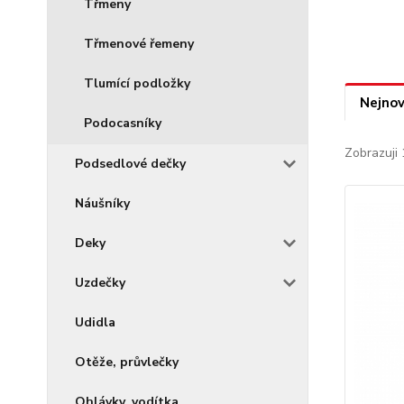
Třmeny
Třmenové řemeny
Tlumící podložky
Nejnov
Podocasníky
Zobrazuji 
Podsedlové dečky
Náušníky
Deky
Uzdečky
Udidla
Otěže, průvlečky
Ohlávky, vodítka