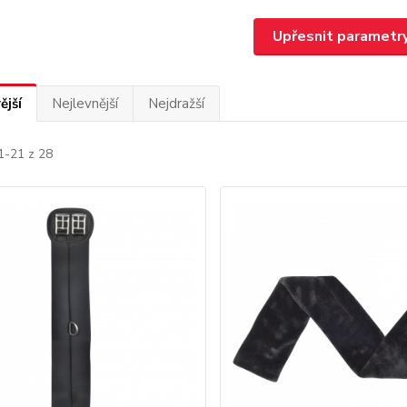
Upřesnit parametr
ější
Nejlevnější
Nejdražší
1-21 z 28