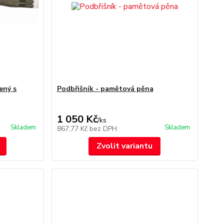
ený s
Podbřišník - pamětová pěna
1 050 Kč
/
ks
Skladem
Skladem
867,77 Kč
bez DPH
Zvolit variantu