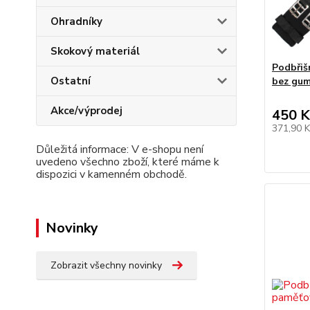
Ohradníky
Skokový materiál
Podbřiš
Ostatní
bez gu
Akce/výprodej
450 K
371,90 
Důležitá informace: V e-shopu není
uvedeno všechno zboží, které máme k
dispozici v kamenném obchodě.
Novinky
Zobrazit všechny novinky