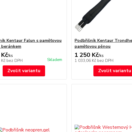
ník Kentaur Falun s paměťovou
Podbřišník Kentaur Trondhe
a beránkem
paměťovou pěnou
 Kč
1 250 Kč
/
ks
/
ks
Skladem
1 Kč
bez DPH
1 033,06 Kč
bez DPH
Zvolit variantu
Zvolit variantu