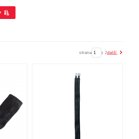
y
strana
z 2
další