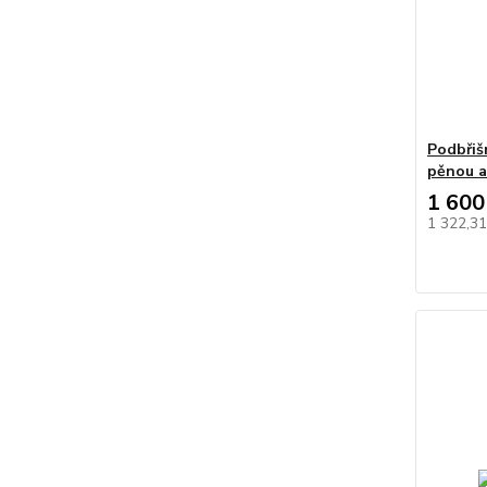
Podbřiš
pěnou 
1 600
1 322,3