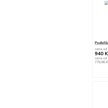
Podbřiš
cena od
940 K
cena od
776,86 