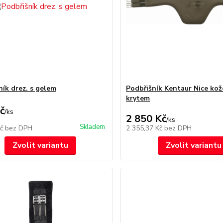
ník drez. s gelem
Podbřišník Kentaur Nice kož
krytem
č
/
ks
2 850 Kč
/
ks
Skladem
Kč
bez DPH
2 355,37 Kč
bez DPH
Zvolit variantu
Zvolit variantu