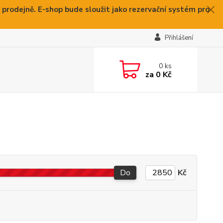
 prodejně. E-shop bude sloužit jako rezervační systém pro
Přihlášení
0
ks
za
0 Kč
Do
Kč