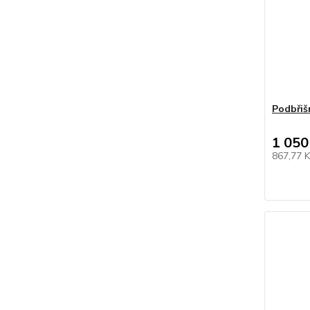
Podbřiš
1 050
867,77 