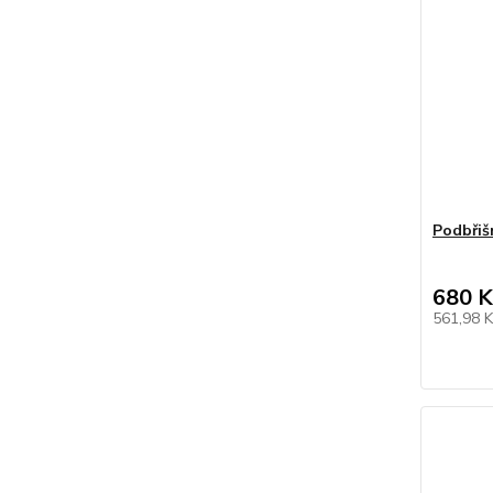
Podbřiš
680 K
561,98 