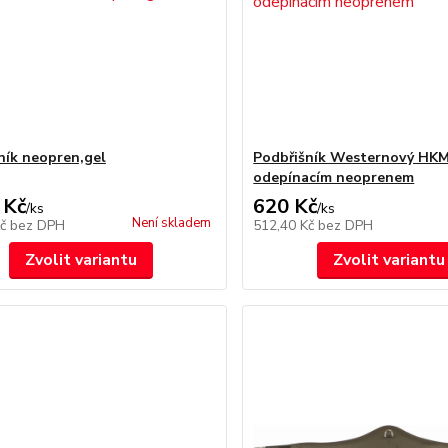
ník neopren,gel
Podbřišník Westernový HKM
odepínacím neoprenem
 Kč
620 Kč
/
ks
/
ks
Není skladem
Kč
bez DPH
512,40 Kč
bez DPH
Zvolit variantu
Zvolit variantu