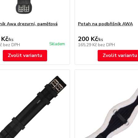
ník Awa drezurní, paměťová
Potah na podbřišník AWA
 Kč
200 Kč
/
ks
/
ks
Skladem
Kč
bez DPH
165,29 Kč
bez DPH
Zvolit variantu
Zvolit variantu