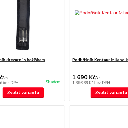
ník drezurní s kožíškem
Podbřišník Kentaur Milano 
č
1 690 Kč
/
ks
/
ks
Skladem
Kč
bez DPH
1 396,69 Kč
bez DPH
Zvolit variantu
Zvolit variantu