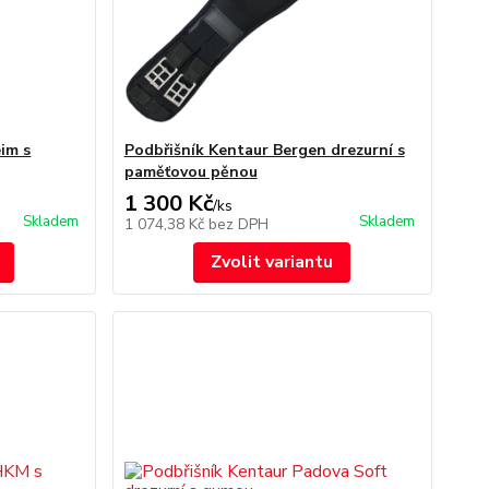
im s
Podbřišník Kentaur Bergen drezurní s
paměťovou pěnou
1 300 Kč
/
ks
Skladem
Skladem
1 074,38 Kč
bez DPH
Zvolit variantu