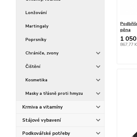
Lonžování
Podbřiš
Martingaly
pěna
1 050
Poprsníky
867,77 
Chrániče, zvony
Čištění
Kosmetika
Masky a třásně proti hmyzu
Krmiva a vitamíny
Stájové vybavení
Podkovářské potřeby