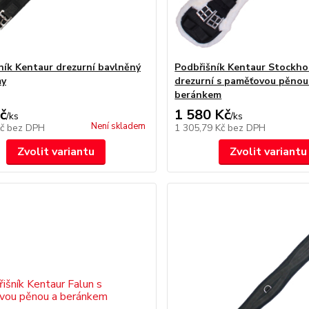
ník Kentaur drezurní bavlněný
Podbřišník Kentaur Stockh
my
drezurní s paměťovou pěnou
beránkem
č
1 580 Kč
/
ks
/
ks
Není skladem
Kč
bez DPH
1 305,79 Kč
bez DPH
Zvolit variantu
Zvolit variantu