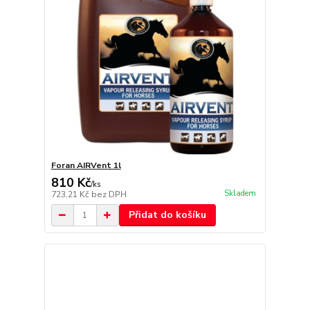
Foran AIRVent 1l
810 Kč
/
ks
Skladem
723,21 Kč
bez DPH
Přidat do košíku