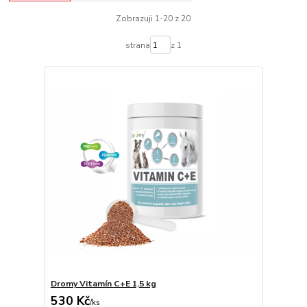
Zobrazuji 1-20 z 20
strana
z 1
Dromy Vitamín C+E 1,5 kg
530 Kč
/
ks