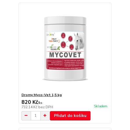
Dromy Myco-Vet 1,5 kg
820 Kč
/
ks
Skladem
732,14 Kč
bez DPH
Přidat do košíku