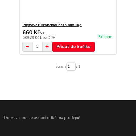
Phytovet Bronchial herb mix 1kg
660 Kč
/
ks
Skladem
589,29 Kč
bez DPH
Přidat do košíku
strana
z 1
Doprava: pouze osobní odběr na prodejně