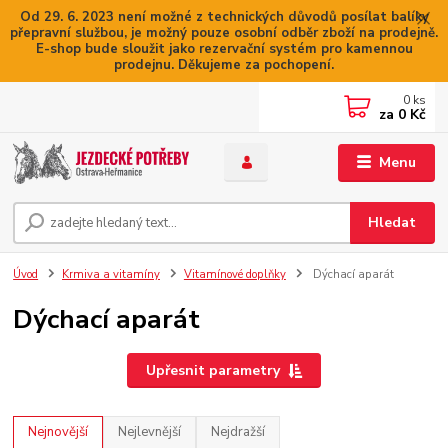
Od 29. 6. 2023 není možné z technických důvodů posílat balíky
přepravní službou, je možný pouze osobní odběr zboží na prodejně.
E-shop bude sloužit jako rezervační systém pro kamennou
prodejnu. Děkujeme za pochopení.
0
ks
za
0 Kč
Menu
Hledat
Úvod
Krmiva a vitamíny
Vitamínové doplňky
Dýchací aparát
Dýchací aparát
Upřesnit parametry
Nejnovější
Nejlevnější
Nejdražší