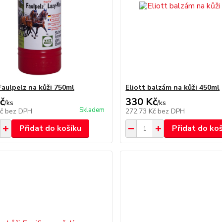
Faulpelz na kůži 750ml
Eliott balzám na kůži 450ml
č
330 Kč
/
ks
/
ks
Skladem
Kč
bez DPH
272,73 Kč
bez DPH
Přidat do košíku
Přidat do ko