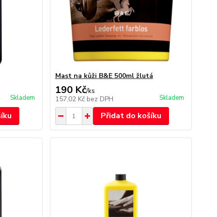
Mast na kůži B&E 500ml žlutá
190 Kč
/
ks
Skladem
Skladem
157,02 Kč
bez DPH
šíku
Přidat do košíku