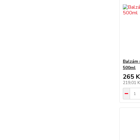
Balzám 
500ml
265 K
219,01 