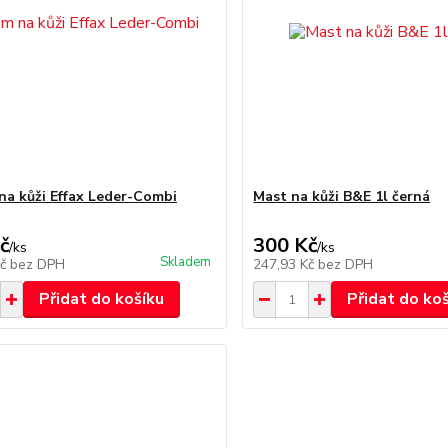
na kůži Effax Leder-Combi
Mast na kůži B&E 1l černá
č
300 Kč
/
ks
/
ks
Skladem
Kč
bez DPH
247,93 Kč
bez DPH
Přidat do košíku
Přidat do ko