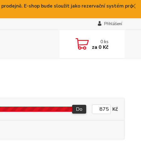
 prodejně. E-shop bude sloužit jako rezervační systém pro
Přihlášení
0
ks
za
0 Kč
Do
Kč