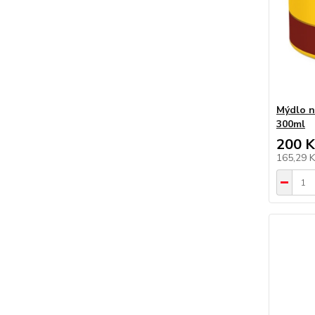
Mýdlo na
300ml
200 K
165,29 