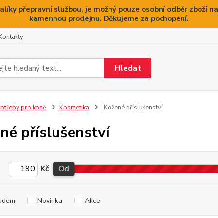
alíky přepravní službou, je možný pouze osobní odběr zboží na
kamennou prodejnu. Děkujeme za pochopení.
Kontakty
Hledat
otřeby pro koně
Kosmetika
Kožené příslušenství
né příslušenství
Kč
Od
adem
Novinka
Akce