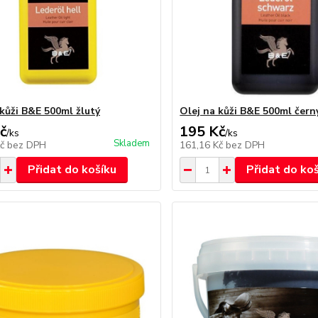
 kůži B&E 500ml žlutý
Olej na kůži B&E 500ml čern
č
195 Kč
/
ks
/
ks
Skladem
Kč
bez DPH
161,16 Kč
bez DPH
Přidat do košíku
Přidat do ko