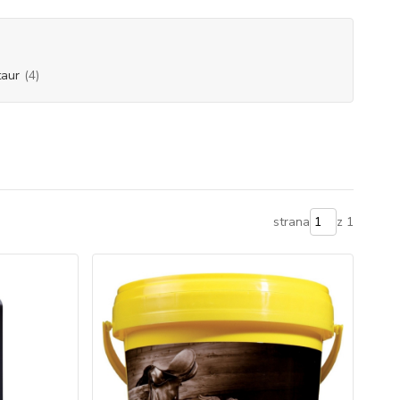
taur
(4)
strana
z 1