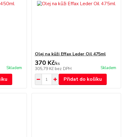
Olej na kůži Effax Leder Oil 475ml
370 Kč
/
ks
Skladem
Skladem
305,79 Kč
bez DPH
šíku
Přidat do košíku