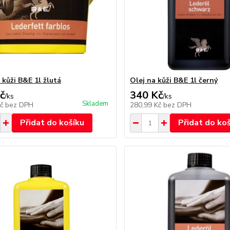
 kůži B&E 1l žlutá
Olej na kůži B&E 1l černý
č
340 Kč
/
ks
/
ks
Skladem
Kč
bez DPH
280,99 Kč
bez DPH
Přidat do košíku
Přidat do ko