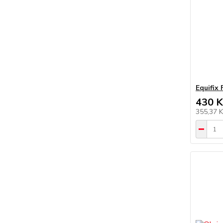
Equifix 
430 K
355,37 