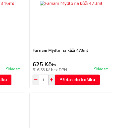
Farnam Mýdlo na kůži 473ml
625 Kč
/
ks
Skladem
Skladem
516,53 Kč
bez DPH
šíku
Přidat do košíku