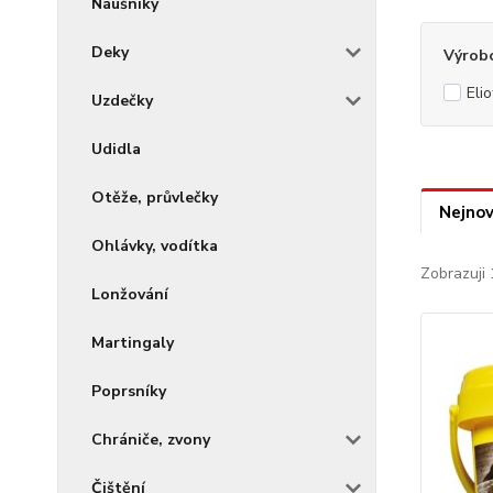
Náušníky
Deky
Výrob
Elio
Uzdečky
Udidla
Otěže, průvlečky
Nejnov
Ohlávky, vodítka
Zobrazuji 
Lonžování
Martingaly
Poprsníky
Chrániče, zvony
Čištění