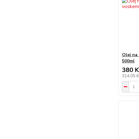
Olej na 
500ml
380 K
314,05 