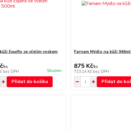
kůži Equifix se včelím voskem
Farnam Mýdlo na kůži 946ml
č
875 Kč
/
ks
/
ks
Skladem
Kč
bez DPH
723,14 Kč
bez DPH
Přidat do košíku
Přidat do ko