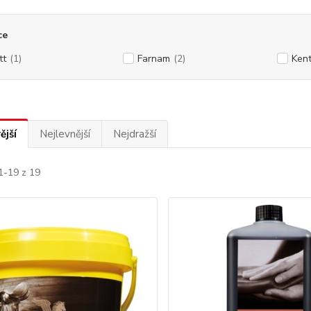
ce
tt
(1)
Farnam
(2)
Ken
ější
Nejlevnější
Nejdražší
1-19 z 19