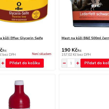
 kůži Effax Glycerin Seife
Mast na kůži B&E 500ml čer
č
190 Kč
/
ks
/
ks
Není skladem
Kč
bez DPH
157,02 Kč
bez DPH
Přidat do košíku
Přidat do ko