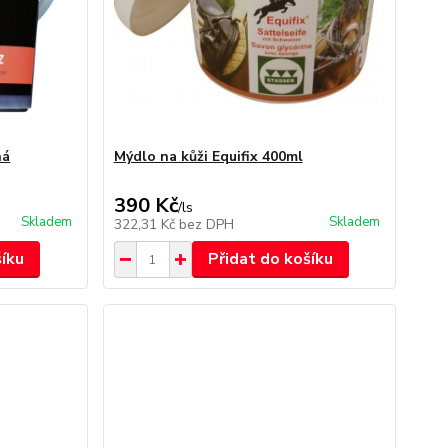
ná
Mýdlo na kůži Equifix 400ml
390 Kč
/
ls
Skladem
Skladem
322,31 Kč
bez DPH
šíku
Přidat do košíku