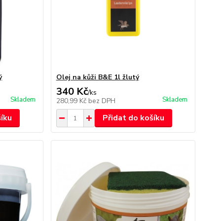
ý
Olej na kůži B&E 1l žlutý
340 Kč
/
ks
Skladem
Skladem
280,99 Kč
bez DPH
šíku
Přidat do košíku