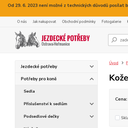
Od 29. 6. 2023 není možné z technických důvodů posílat b
O nás
Jak nakupovat
Obchodní podmínky
Fotogalerie
Úvod
P
Jezdecké potřeby
Kože
Potřeby pro koně
Sedla
Cena:
Příslušenství k sedlům
Podsedlové dečky
Skl