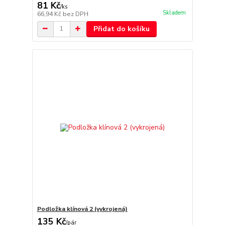
81 Kč
/
ks
Skladem
66,94 Kč
bez DPH
Přidat do košíku
Podložka klínová 2 (vykrojená)
135 Kč
/
pár