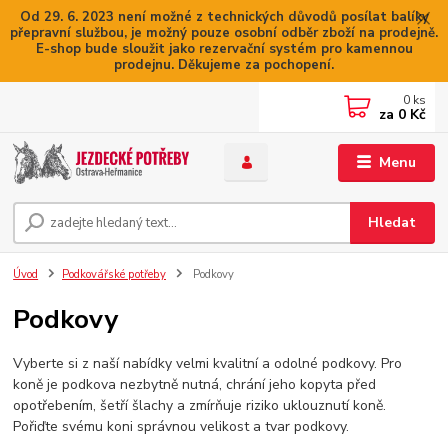
Od 29. 6. 2023 není možné z technických důvodů posílat balíky
přepravní službou, je možný pouze osobní odběr zboží na prodejně.
E-shop bude sloužit jako rezervační systém pro kamennou
prodejnu. Děkujeme za pochopení.
0
ks
za
0 Kč
Menu
Hledat
Úvod
Podkovářské potřeby
Podkovy
Podkovy
Vyberte si z naší nabídky velmi kvalitní a odolné podkovy. Pro
koně je podkova nezbytně nutná, chrání jeho kopyta před
opotřebením, šetří šlachy a zmírňuje riziko uklouznutí koně.
Pořiďte svému koni správnou velikost a tvar podkovy.