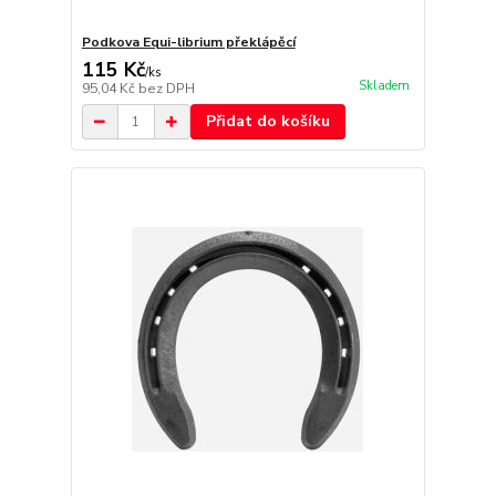
Podkova Equi-librium překlápěcí
115 Kč
/
ks
Skladem
95,04 Kč
bez DPH
Přidat do košíku