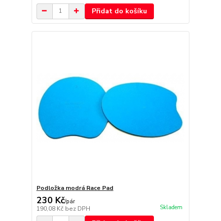
Přidat do košíku
Podložka modrá Race Pad
230 Kč
/
pár
Skladem
190,08 Kč
bez DPH