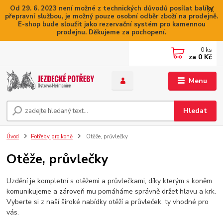
Od 29. 6. 2023 není možné z technických důvodů posílat balíky
přepravní službou, je možný pouze osobní odběr zboží na prodejně.
E-shop bude sloužit jako rezervační systém pro kamennou
prodejnu. Děkujeme za pochopení.
0
ks
za
0 Kč
Menu
Hledat
Úvod
Potřeby pro koně
Otěže, průvlečky
Otěže, průvlečky
Uzdění je kompletní s otěžemi a průvlečkami, díky kterým s koněm
komunikujeme a zároveň mu pomáháme správně držet hlavu a krk.
Vyberte si z naší široké nabídky otěží a průvleček, ty vhodné pro
vás.