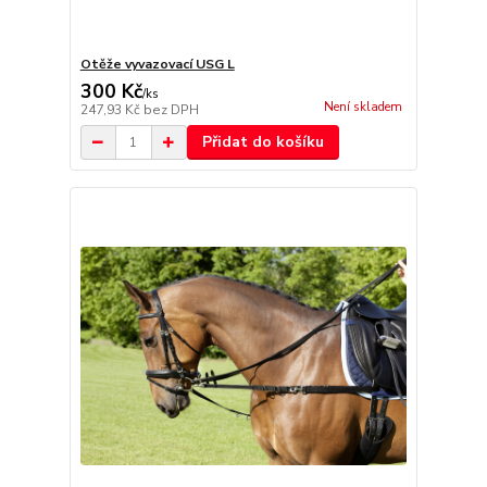
Otěže vyvazovací USG L
300 Kč
/
ks
Není skladem
247,93 Kč
bez DPH
Přidat do košíku