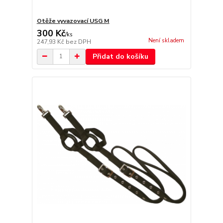
Otěže vyvazovací USG M
300 Kč
/
ks
Není skladem
247,93 Kč
bez DPH
Přidat do košíku