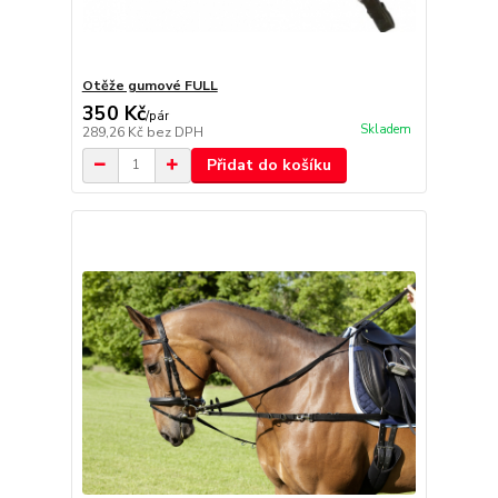
Otěže gumové FULL
350 Kč
/
pár
Skladem
289,26 Kč
bez DPH
Přidat do košíku