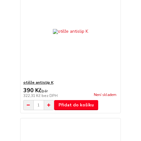
otěže antislip K
390 Kč
/
pár
Není skladem
322,31 Kč
bez DPH
Přidat do košíku