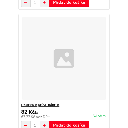
Přidat do košíku
Poutko k průvl. náhr. K
82 Kč
/
ks
Skladem
67,77 Kč
bez DPH
Přidat do košíku