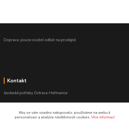
Doprava: pouze osobní odběr na prodejně
Kontakt
Jezdecké potřeby Ostrava-Heřmanice
596 236 147
Aby se vám snadno nakupovalo, používáme na webu k
Po-Pá 9:30 - 17:30
personalizaci a analýze návštěvnosti cookies.
Více informací
info@jpostrava.cz