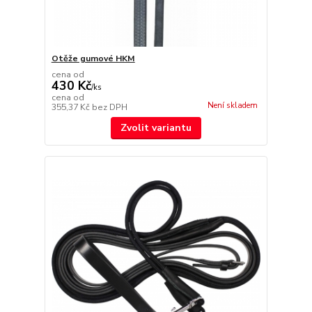
Otěže gumové HKM
cena od
430 Kč
/
ks
cena od
Není skladem
355,37 Kč
bez DPH
Zvolit variantu