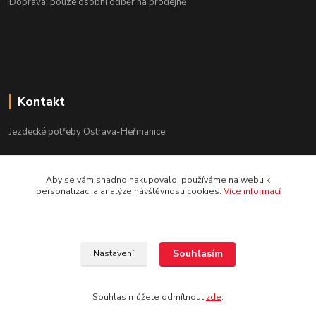
Doprava: pouze osobní odběr na prodejně
Kontakt
Jezdecké potřeby Ostrava-Heřmanice
596 236 147
Aby se vám snadno nakupovalo, používáme na webu k
Po-Pá 9:30 - 17:30
personalizaci a analýze návštěvnosti cookies.
Více informací
info@jpostrava.cz
Souhlasím
Nastavení
Souhlas můžete odmítnout
zde
.
Vytvořeno na
Eshop-rychle.cz