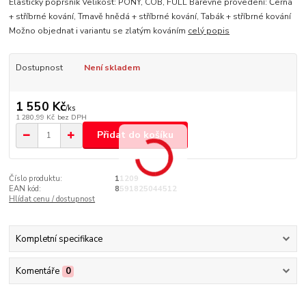
Elastický poprsník Velikost: PONY, COB, FULL Barevné provedení: Černá
+ stříbrné kování, Tmavě hnědá + stříbrné kování, Tabák + stříbrné kování
Možno objednat i variantu se zlatým kováním
celý popis
Dostupnost
Není skladem
1 550 Kč
/
ks
1 280,99 Kč
bez DPH
Přidat do košíku
Číslo produktu:
11209
EAN kód:
8591825044512
Hlídat cenu / dostupnost
Kompletní specifikace
Komentáře
0