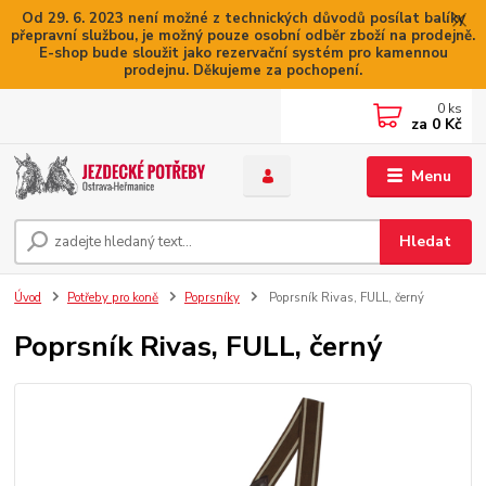
Od 29. 6. 2023 není možné z technických důvodů posílat balíky
přepravní službou, je možný pouze osobní odběr zboží na prodejně.
E-shop bude sloužit jako rezervační systém pro kamennou
prodejnu. Děkujeme za pochopení.
0
ks
za
0 Kč
Menu
Hledat
Úvod
Potřeby pro koně
Poprsníky
Poprsník Rivas, FULL, černý
Poprsník Rivas, FULL, černý