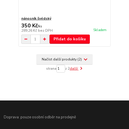
nánosník švédský
350 Kč
/
ks
Skladem
289,26 Kč
bez DPH
Přidat do košíku
Načíst další produkty (2)
strana
z 2
další
Doprava: pouze osobní odběr na prodejně