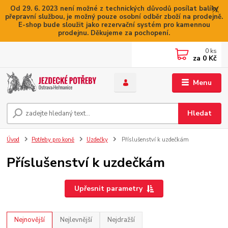
Od 29. 6. 2023 není možné z technických důvodů posílat balíky
přepravní službou, je možný pouze osobní odběr zboží na prodejně.
E-shop bude sloužit jako rezervační systém pro kamennou
prodejnu. Děkujeme za pochopení.
0
ks
za
0 Kč
Menu
Hledat
Úvod
Potřeby pro koně
Uzdečky
Příslušenství k uzdečkám
Příslušenství k uzdečkám
Upřesnit parametry
Nejnovější
Nejlevnější
Nejdražší