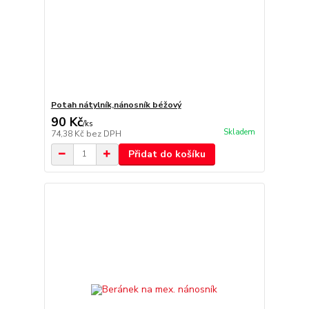
Potah nátylník,nánosník béžový
90 Kč
/
ks
Skladem
74,38 Kč
bez DPH
Přidat do košíku