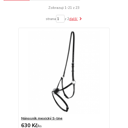
Zobrazuji 1-21 z 23
strana
z 2
další
Nánosník mexický S-line
630 Kč
/
ks