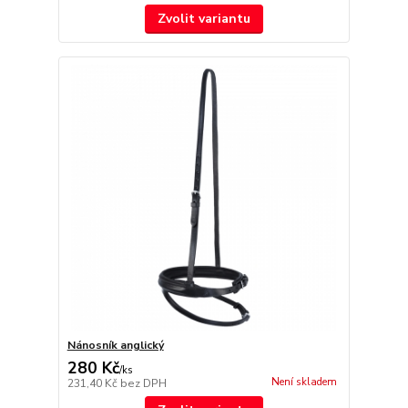
Zvolit variantu
Nánosník anglický
280 Kč
/
ks
Není skladem
231,40 Kč
bez DPH