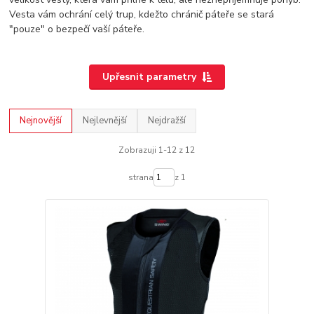
Vesta vám ochrání celý trup, kdežto chránič páteře se stará
"pouze" o bezpečí vaší páteře.
Upřesnit parametry
Nejnovější
Nejlevnější
Nejdražší
Zobrazuji 1-12 z 12
strana
z 1