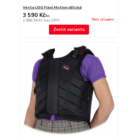
Vesta USG Flexi Motion dětská
3 590 Kč
/
ks
Není skladem
2 966,94 Kč
bez DPH
Zvolit variantu