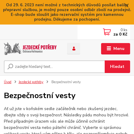
Od 29. 6. 2023 není možné z technických důvodů posílat balíky
přepravní službou, je možný pouze osobní odběr zboží na prodejně.
E-shop bude sloužit jako rezervační systém pro kamennou
prodejnu. Děkujeme za pochopení.
0
ks
za
0 Kč
Menu
Hledat
Úvod
Jezdecké potřeby
Bezpečnostní vesty
Bezpečnostní vesty
Ať už jste v koňském sedle začátečník nebo zkušený jezdec,
dbejte vždy o svoji bezpečnost. Následky pádu mohou být hrozivé.
Před případným úrazem vás ale může účinně ochránit
bezpečnostní vesta nebo páteřní chránič. Vyberte si správnou
velikost vesty, která vám přilne k tělu, ale neznepříjemňuje pohyb.