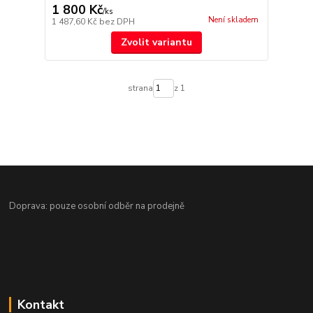
1 800 Kč
/
ks
Není skladem
1 487,60 Kč
bez DPH
Zvolit variantu
strana
z 1
Doprava: pouze osobní odběr na prodejně
Kontakt