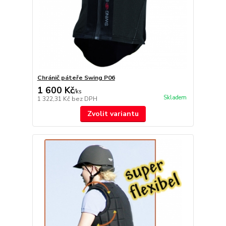
Chránič páteře Swing P06
1 600 Kč
/
ks
Skladem
1 322,31 Kč
bez DPH
Zvolit variantu