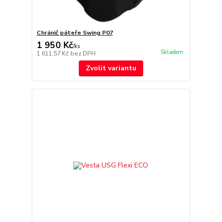
Chránič páteře Swing P07
1 950 Kč
/
ks
Skladem
1 611,57 Kč
bez DPH
Zvolit variantu