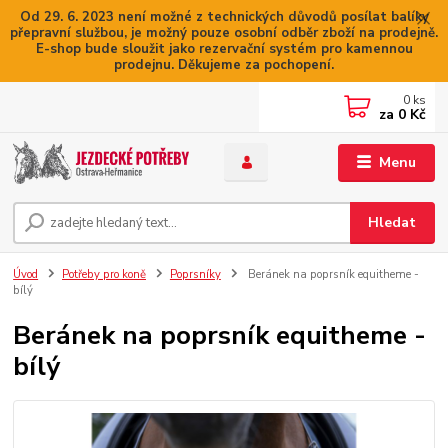
Od 29. 6. 2023 není možné z technických důvodů posílat balíky
přepravní službou, je možný pouze osobní odběr zboží na prodejně.
E-shop bude sloužit jako rezervační systém pro kamennou
prodejnu. Děkujeme za pochopení.
0
ks
za
0 Kč
Menu
Hledat
Úvod
Potřeby pro koně
Poprsníky
Beránek na poprsník equitheme -
bílý
Beránek na poprsník equitheme -
bílý