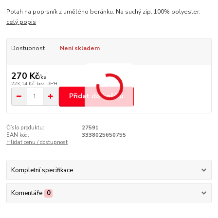
Potah na poprsník z umělého beránku. Na suchý zip. 100% polyester.
celý popis
Dostupnost
Není skladem
270 Kč
/
ks
223,14 Kč
bez DPH
Přidat do košíku
Číslo produktu:
27591
EAN kód:
3338025650755
Hlídat cenu / dostupnost
Kompletní specifikace
Komentáře
0