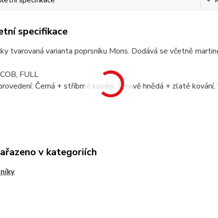
etní specifikace
tní specifikace
y tvarovaná varianta poprsníku Mons. Dodává se včetně marting
: COB, FULL
rovedení: Černá + stříbrné kování, Tmavě hnědá + zlaté kování,
zařazeno v kategoriích
níky