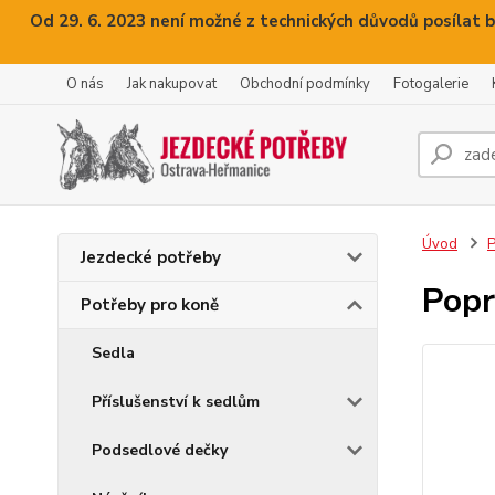
Od 29. 6. 2023 není možné z technických důvodů posílat b
O nás
Jak nakupovat
Obchodní podmínky
Fotogalerie
Úvod
P
Jezdecké potřeby
Popr
Potřeby pro koně
Sedla
Příslušenství k sedlům
Podsedlové dečky