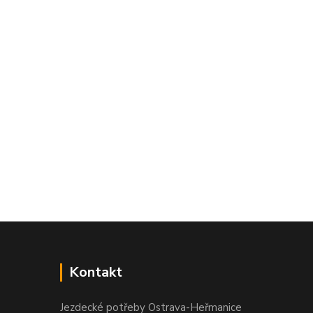
Kontakt
Jezdecké potřeby Ostrava-Heřmanice