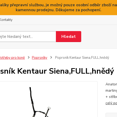
alíky přepravní službou, je možný pouze osobní odběr zboží na
kamennou prodejnu. Děkujeme za pochopení.
Kontakty
Hledat
otřeby pro koně
Poprsníky
Poprsník Kentaur Siena,FULL,hnědý
sník Kentaur Siena,FULL,hnědý
Anatom
martin
+ stří
celý p