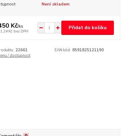
tupnost
Není skladem
450 Kč
/
ks
Přidat do košíku
51,24 Kč
bez DPH
roduktu:
22661
EAN kód:
8591825121190
cenu / dostupnost