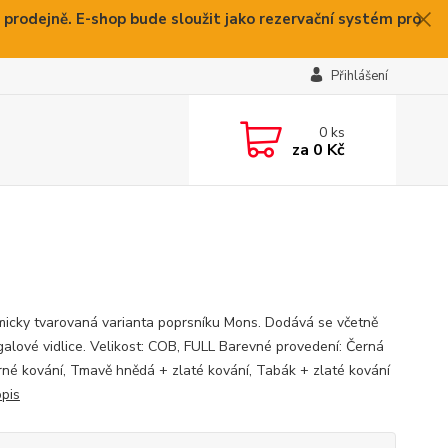
 prodejně. E-shop bude sloužit jako rezervační systém pro
Přihlášení
0
ks
za
0 Kč
icky tvarovaná varianta poprsníku Mons. Dodává se včetně
galové vidlice. Velikost: COB, FULL Barevné provedení: Černá
brné kování, Tmavě hnědá + zlaté kování, Tabák + zlaté kování
opis