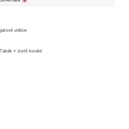
Komentáře
0
alové vidlice.
 Tabák + zlaté kování