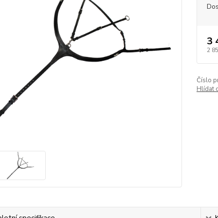
Dos
3 
2 8
Číslo p
Hlídat 