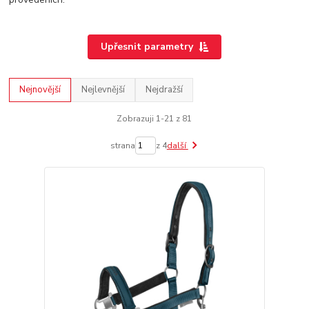
Upřesnit parametry
Nejnovější
Nejlevnější
Nejdražší
Zobrazuji 1-21 z 81
strana
z 4
další