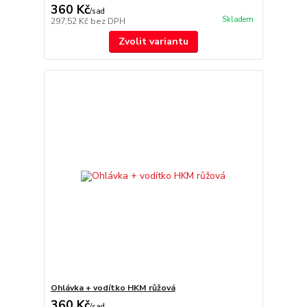
360 Kč
/
sad
Skladem
297,52 Kč
bez DPH
Zvolit variantu
Ohlávka + vodítko HKM růžová
360 Kč
/
sad