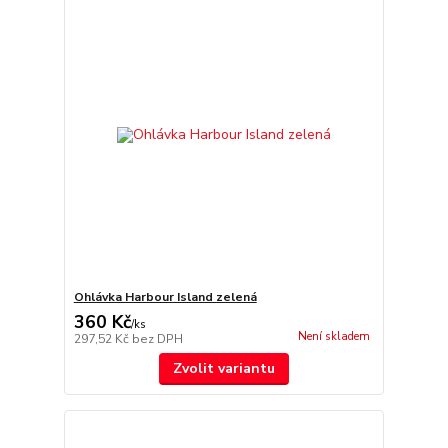
Ohlávka Harbour Island zelená
360 Kč
/
ks
Není skladem
297,52 Kč
bez DPH
Zvolit variantu