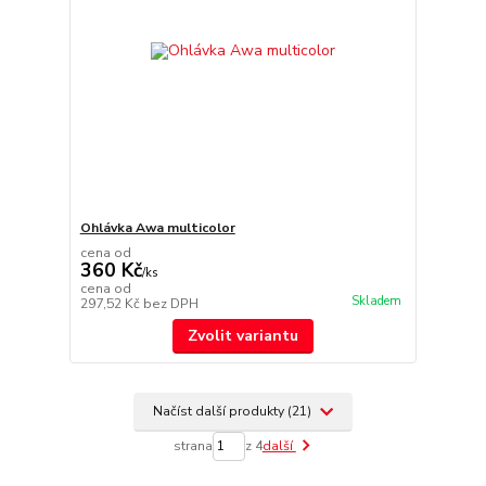
Ohlávka Awa multicolor
cena od
360 Kč
/
ks
cena od
Skladem
297,52 Kč
bez DPH
Zvolit variantu
Načíst další produkty (21)
strana
z 4
další