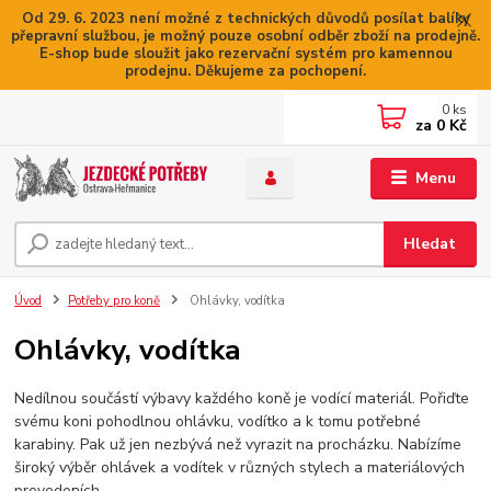
Od 29. 6. 2023 není možné z technických důvodů posílat balíky
přepravní službou, je možný pouze osobní odběr zboží na prodejně.
E-shop bude sloužit jako rezervační systém pro kamennou
prodejnu. Děkujeme za pochopení.
0
ks
za
0 Kč
Menu
Hledat
Úvod
Potřeby pro koně
Ohlávky, vodítka
Ohlávky, vodítka
Nedílnou součástí výbavy každého koně je vodící materiál. Pořiďte
svému koni pohodlnou ohlávku, vodítko a k tomu potřebné
karabiny. Pak už jen nezbývá než vyrazit na procházku. Nabízíme
široký výběr ohlávek a vodítek v různých stylech a materiálových
provedeních.