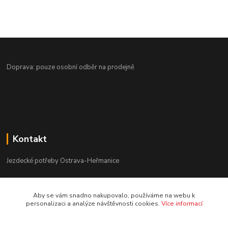
Doprava: pouze osobní odběr na prodejně
Kontakt
Jezdecké potřeby Ostrava-Heřmanice
596 236 147
Aby se vám snadno nakupovalo, používáme na webu k
Po-Pá 9:30 - 17:30
personalizaci a analýze návštěvnosti cookies.
Více informací
info@jpostrava.cz