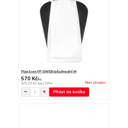
Plastron FP GWEN bílo/modrý M
570 Kč
/
ks
Není skladem
471,07 Kč
bez DPH
Přidat do košíku