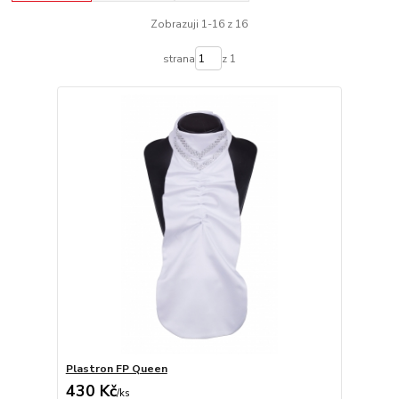
Zobrazuji 1-16 z 16
strana
z 1
Plastron FP Queen
430 Kč
/
ks