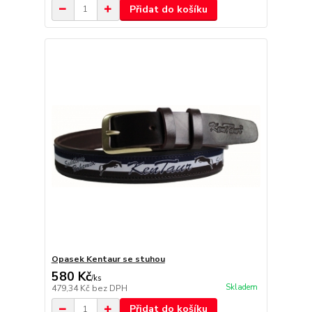
Přidat do košíku
Opasek Kentaur se stuhou
580 Kč
/
ks
Skladem
479,34 Kč
bez DPH
Přidat do košíku