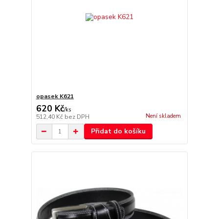
opasek K621
620 Kč
/
ks
Není skladem
512,40 Kč
bez DPH
Přidat do košíku