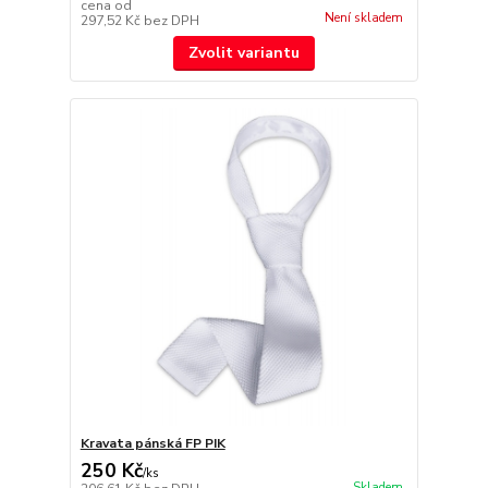
cena od
Není skladem
297,52 Kč
bez DPH
Zvolit variantu
Kravata pánská FP PIK
250 Kč
/
ks
Skladem