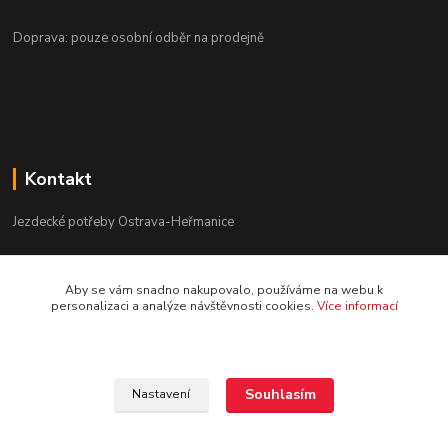
Doprava: pouze osobní odběr na prodejně
Kontakt
Jezdecké potřeby Ostrava-Heřmanice
596 236 147
Aby se vám snadno nakupovalo, používáme na webu k
Po-Pá 9:30 - 17:30
personalizaci a analýze návštěvnosti cookies.
Více informací
info@jpostrava.cz
Souhlasím
Nastavení