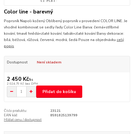
Color line - barevný
Poprsník Napoli kožený Oblíbený poprsník v provedení COLOR LINE. Je
vhodné kombinovat se sedly řady Color Line Barva: černá+stříbrné
kování, tmavě hnědá+zlaté kování, tabák+zlaté kování Barvy dekorace:
bílá, béžová, růžová, červená, modrá, šedá Pouze na objednávku
celý
popis
Dostupnost
Není skladem
2 450 Kč
/
ks
2 024,79 Kč
bez DPH
Přidat do košíku
Číslo produktu:
23121
EAN kód:
8591825139799
Hlídat cenu / dostupnost