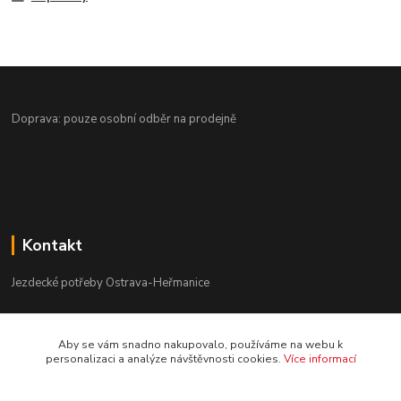
Doprava: pouze osobní odběr na prodejně
Kontakt
Jezdecké potřeby Ostrava-Heřmanice
596 236 147
Aby se vám snadno nakupovalo, používáme na webu k
Po-Pá 9:30 - 17:30
personalizaci a analýze návštěvnosti cookies.
Více informací
info@jpostrava.cz