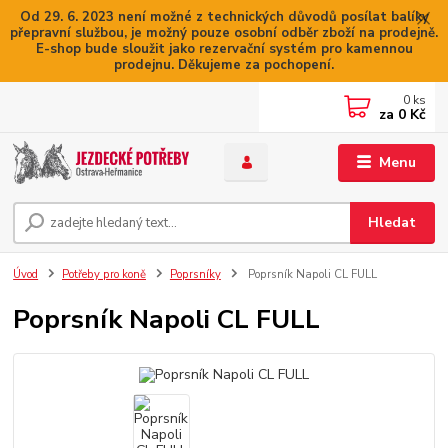
Od 29. 6. 2023 není možné z technických důvodů posílat balíky
přepravní službou, je možný pouze osobní odběr zboží na prodejně.
E-shop bude sloužit jako rezervační systém pro kamennou
prodejnu. Děkujeme za pochopení.
0
ks
za
0 Kč
Menu
Hledat
Úvod
Potřeby pro koně
Poprsníky
Poprsník Napoli CL FULL
Poprsník Napoli CL FULL