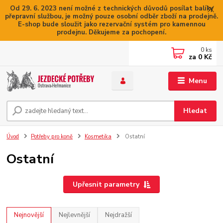
Od 29. 6. 2023 není možné z technických důvodů posílat balíky
přepravní službou, je možný pouze osobní odběr zboží na prodejně.
E-shop bude sloužit jako rezervační systém pro kamennou
prodejnu. Děkujeme za pochopení.
0
ks
za
0 Kč
Menu
Hledat
Úvod
Potřeby pro koně
Kosmetika
Ostatní
Ostatní
Upřesnit parametry
Nejnovější
Nejlevnější
Nejdražší