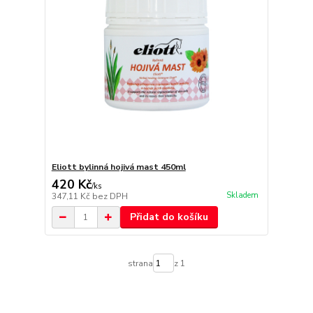
Eliott bylinná hojivá mast 450ml
420 Kč
/
ks
Skladem
347,11 Kč
bez DPH
Přidat do košíku
strana
z 1