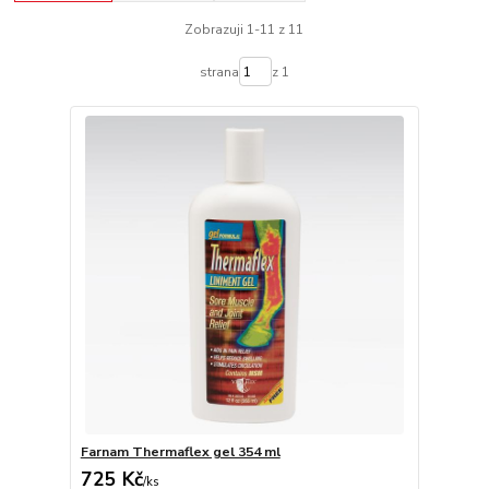
Zobrazuji 1-11 z 11
strana
z 1
Farnam Thermaflex gel 354 ml
725 Kč
/
ks