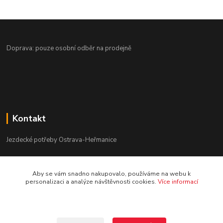
Doprava: pouze osobní odběr na prodejně
Kontakt
Jezdecké potřeby Ostrava-Heřmanice
596 236 147
Aby se vám snadno nakupovalo, používáme na webu k
Po-Pá 9:30 - 17:30
personalizaci a analýze návštěvnosti cookies.
Více informací
info@jpostrava.cz