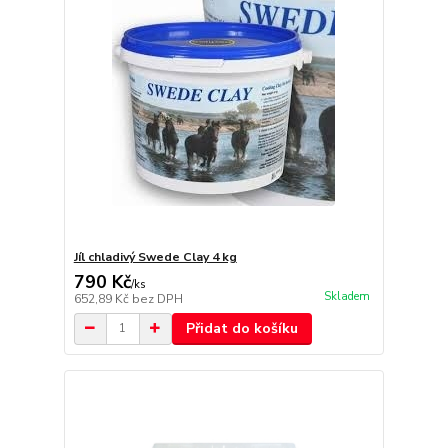
Jíl chladivý Swede Clay 4 kg
790 Kč
/
ks
Skladem
652,89 Kč
bez DPH
Přidat do košíku