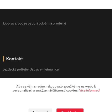
Doprava: pouze osobní odběr na prodejně
Kontakt
Jezdecké potřeby Ostrava-Heřmanice
596 236 147
Aby se vám snadno nakupovalo, používáme na webu k
Po-Pá 9:30 - 17:30
personalizaci a analýze návštěvnosti cookies.
Více informací
info@jpostrava.cz