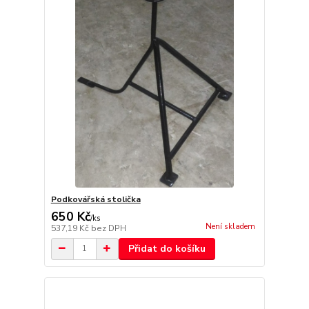
Podkovářská stolička
650 Kč
/
ks
Není skladem
537,19 Kč
bez DPH
Přidat do košíku