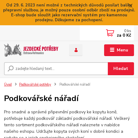
Od 29. 6. 2023 není možné z technických důvodů posílat balíky
přepravní službou, je možný pouze osobní odběr zboží na prodejně.
E-shop bude sloužit jako rezervační systém pro kamennou
prodejnu. Děkujeme za pochopení.
0
ks
za
0 Kč
Menu
Hledat
Úvod
Podkovářské potřeby
Podkovářské nářadí
Podkovářské nářadí
Pro snadné a správné připevnění podkovy ke kopytu koně,
potřebuje každý podkovář základní podkovářské nářadí. Veškerý
tento sortiment podkovářského nářadí naleznete v nabídce
našeho eshopu. Udržujte kopyta svých koní v dobré kondici a
radujte se z jejich spokojeného skotačení.