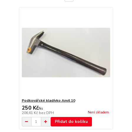
Podkovářské kladívko Anvil 10
250 Kč
/
ks
Není skladem
206,61 Kč
bez DPH
Přidat do košíku