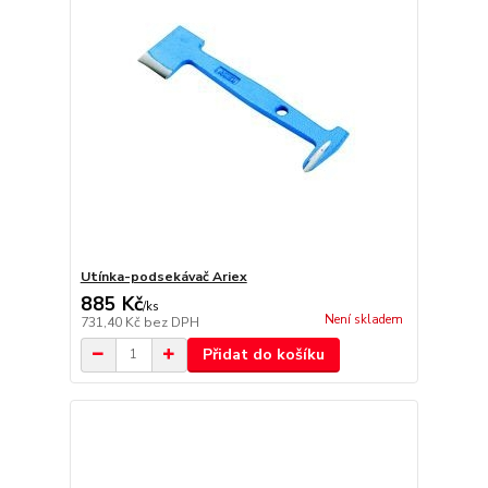
Utínka-podsekávač Ariex
885 Kč
/
ks
Není skladem
731,40 Kč
bez DPH
Přidat do košíku