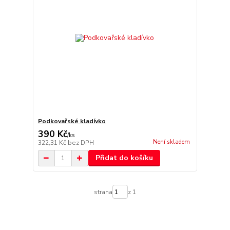
Podkovařské kladívko
390 Kč
/
ks
Není skladem
322,31 Kč
bez DPH
Přidat do košíku
strana
z 1