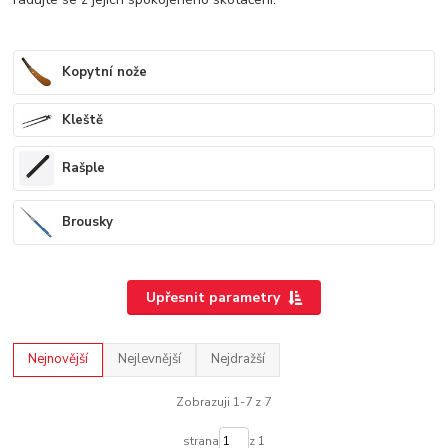
Kopytní nože
Kleště
Rašple
Brousky
Upřesnit parametry
Nejnovější
Nejlevnější
Nejdražší
Zobrazuji 1-7 z 7
strana
z 1