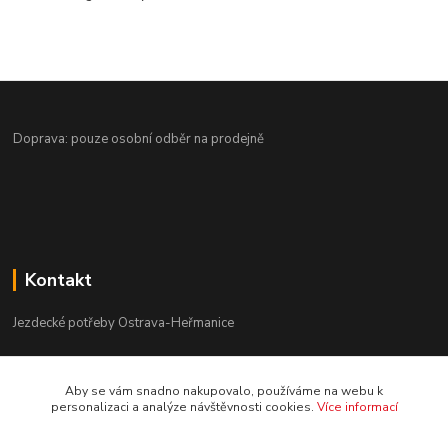
Doprava: pouze osobní odběr na prodejně
Kontakt
Jezdecké potřeby Ostrava-Heřmanice
596 236 147
Aby se vám snadno nakupovalo, používáme na webu k
Po-Pá 9:30 - 17:30
personalizaci a analýze návštěvnosti cookies.
Více informací
info@jpostrava.cz