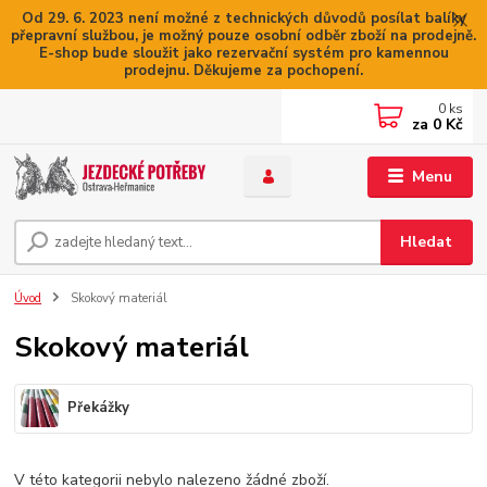
Od 29. 6. 2023 není možné z technických důvodů posílat balíky
přepravní službou, je možný pouze osobní odběr zboží na prodejně.
E-shop bude sloužit jako rezervační systém pro kamennou
prodejnu. Děkujeme za pochopení.
0
ks
za
0 Kč
Menu
Hledat
Úvod
Skokový materiál
Skokový materiál
Překážky
V této kategorii nebylo nalezeno žádné zboží.