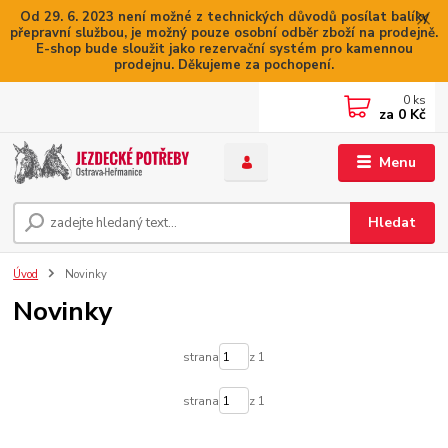
Od 29. 6. 2023 není možné z technických důvodů posílat balíky
přepravní službou, je možný pouze osobní odběr zboží na prodejně.
E-shop bude sloužit jako rezervační systém pro kamennou
prodejnu. Děkujeme za pochopení.
0
ks
za
0 Kč
Menu
Hledat
Úvod
Novinky
Novinky
strana
z 1
strana
z 1