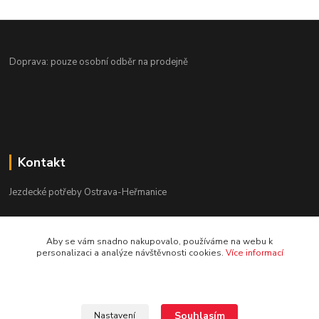
Doprava: pouze osobní odběr na prodejně
Kontakt
Jezdecké potřeby Ostrava-Heřmanice
596 236 147
Aby se vám snadno nakupovalo, používáme na webu k
Po-Pá 9:30 - 17:30
personalizaci a analýze návštěvnosti cookies.
Více informací
info@jpostrava.cz
Souhlasím
Nastavení