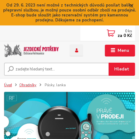
Od 29. 6. 2023 není možné z technických důvodů posílat balíky
přepravní službou, je možný pouze osobní odběr zboží na prodejně.
E-shop bude sloužit jako rezervační systém pro kamennou
prodejnu. Děkujeme za pochopení.
0
ks
za
0 Kč
Menu
Hledat
Úvod
Ohradníky
Pásky, lanka