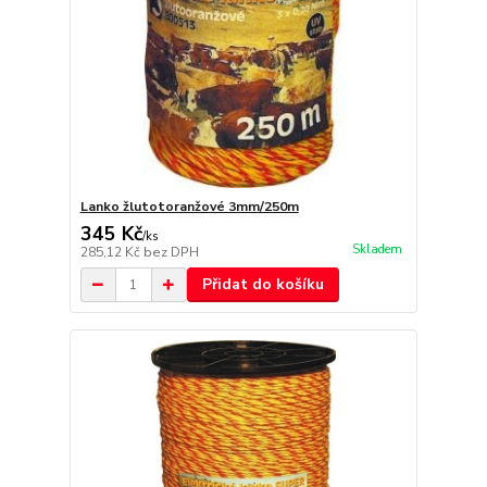
Lanko žlutotoranžové 3mm/250m
345 Kč
/
ks
Skladem
285,12 Kč
bez DPH
Přidat do košíku