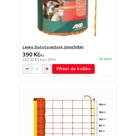
Lanko žlutotoranžové 2mm/500m
390 Kč
/
ks
Skladem
322,31 Kč
bez DPH
Přidat do košíku