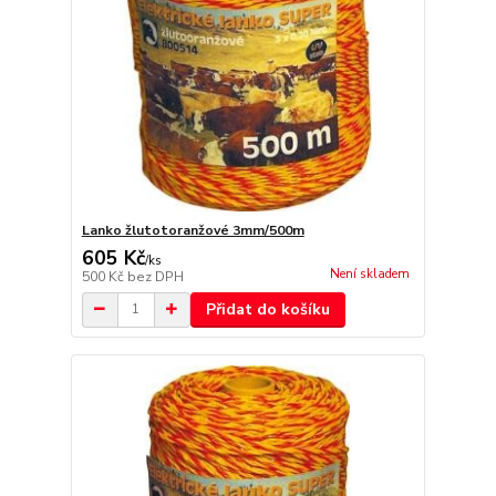
Lanko žlutotoranžové 3mm/500m
605 Kč
/
ks
Není skladem
500 Kč
bez DPH
Přidat do košíku