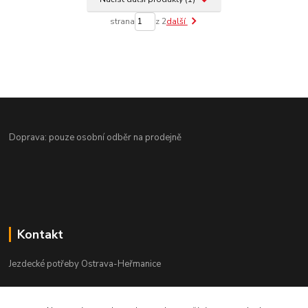
strana
z 2
další
Doprava: pouze osobní odběr na prodejně
Kontakt
Jezdecké potřeby Ostrava-Heřmanice
596 236 147