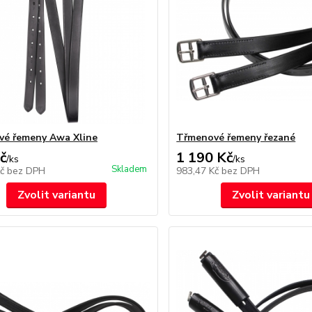
é řemeny Awa Xline
Třmenové řemeny řezané
č
1 190 Kč
/
ks
/
ks
Skladem
Kč
bez DPH
983,47 Kč
bez DPH
Zvolit variantu
Zvolit variantu