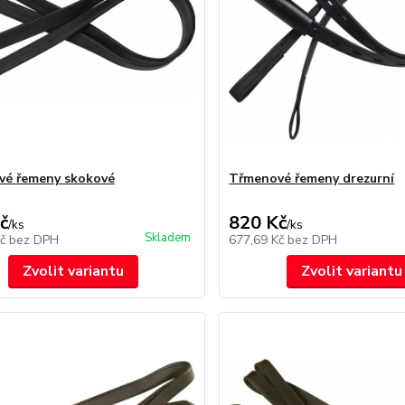
vé řemeny skokové
Třmenové řemeny drezurní
č
820 Kč
/
ks
/
ks
Skladem
Kč
bez DPH
677,69 Kč
bez DPH
Zvolit variantu
Zvolit variantu