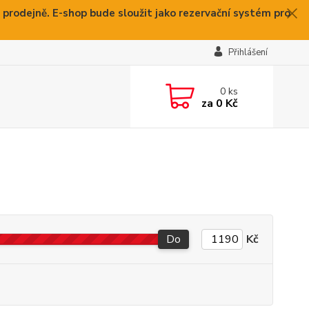
 prodejně. E-shop bude sloužit jako rezervační systém pro
Přihlášení
0
ks
za
0 Kč
Do
Kč