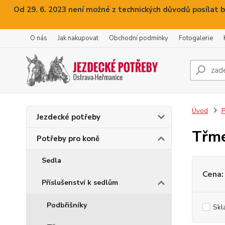
Od 29. 6. 2023 není možné z technických důvodů posílat b
O nás
Jak nakupovat
Obchodní podmínky
Fotogalerie
Úvod
P
Jezdecké potřeby
Třm
Potřeby pro koně
Sedla
Cena:
Příslušenství k sedlům
Podbřišníky
Skl