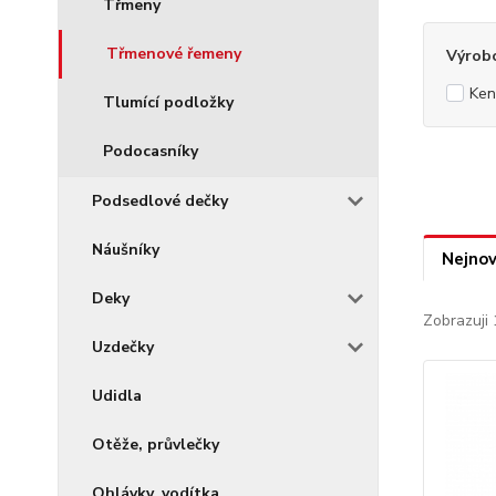
Třmeny
Třmenové řemeny
Výrob
Ken
Tlumící podložky
Podocasníky
Podsedlové dečky
Náušníky
Nejnov
Deky
Zobrazuji 
Uzdečky
Udidla
Otěže, průvlečky
Ohlávky, vodítka