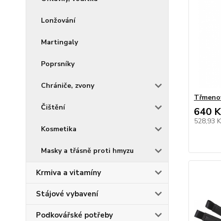
Lonžování
Martingaly
Poprsníky
Chrániče, zvony
Třmenov
Čištění
640 K
528,93 
Kosmetika
Masky a třásně proti hmyzu
Krmiva a vitamíny
Stájové vybavení
Podkovářské potřeby