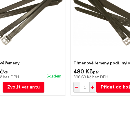
vé řemeny
Třmenové řemeny podl. nyl
č
480 Kč
/
ks
/
pár
Skladem
Kč
bez DPH
396,69 Kč
bez DPH
Zvolit variantu
Přidat do ko