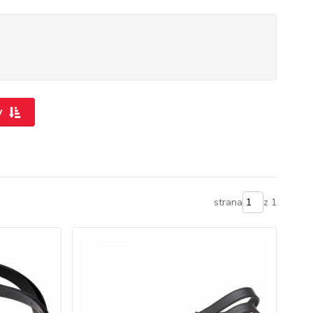
y
strana
z 1