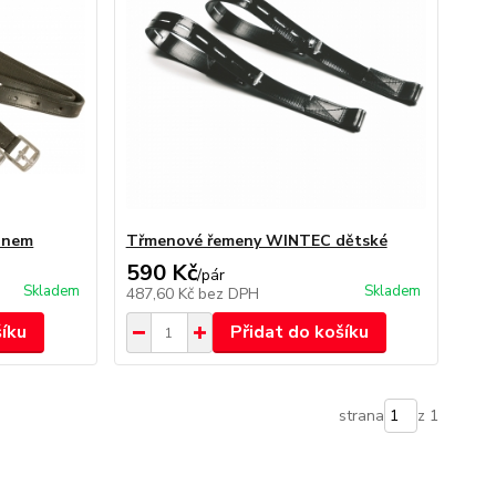
onem
Třmenové řemeny WINTEC dětské
590 Kč
/
pár
Skladem
Skladem
487,60 Kč
bez DPH
šíku
Přidat do košíku
strana
z 1