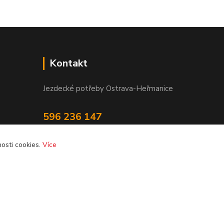
Kontakt
Jezdecké potřeby Ostrava-Heřmanice
596 236 147
Po-Pá 9:30 - 17:30
osti cookies.
Více
info@jpostrava.cz