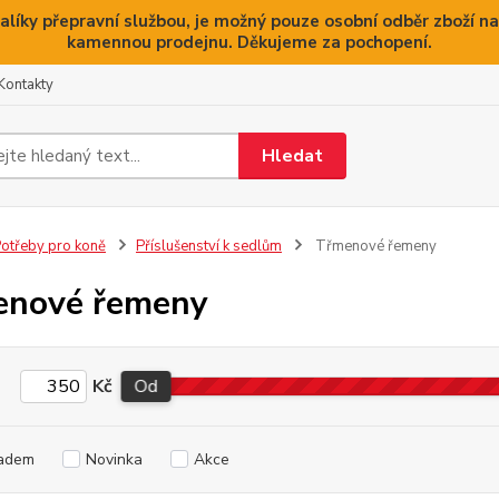
alíky přepravní službou, je možný pouze osobní odběr zboží na
kamennou prodejnu. Děkujeme za pochopení.
Kontakty
Hledat
otřeby pro koně
Příslušenství k sedlům
Třmenové řemeny
enové řemeny
Kč
Od
adem
Novinka
Akce