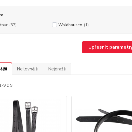
ce
taur
(37)
Waldhausen
(1)
Upřesnit parametr
ější
Nejlevnější
Nejdražší
1-9 z 9