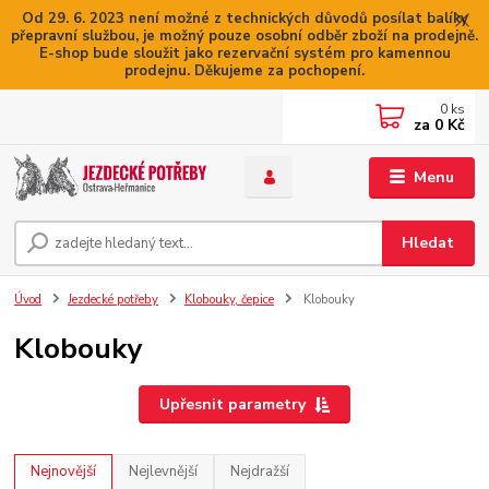
Od 29. 6. 2023 není možné z technických důvodů posílat balíky
přepravní službou, je možný pouze osobní odběr zboží na prodejně.
E-shop bude sloužit jako rezervační systém pro kamennou
prodejnu. Děkujeme za pochopení.
0
ks
za
0 Kč
Menu
Hledat
Úvod
Jezdecké potřeby
Klobouky, čepice
Klobouky
Klobouky
Upřesnit parametry
Nejnovější
Nejlevnější
Nejdražší