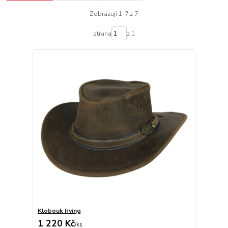
Zobrazuji 1-7 z 7
strana
z 1
Klobouk Irving
1 220 Kč
/
ks