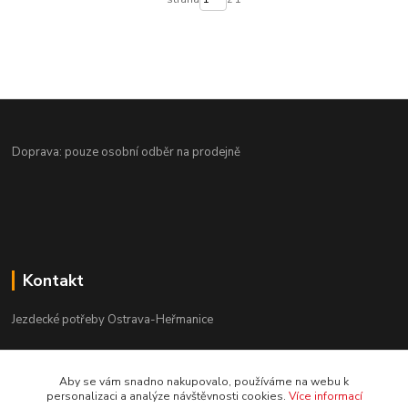
Doprava: pouze osobní odběr na prodejně
Kontakt
Jezdecké potřeby Ostrava-Heřmanice
596 236 147
Aby se vám snadno nakupovalo, používáme na webu k
Po-Pá 9:30 - 17:30
personalizaci a analýze návštěvnosti cookies.
Více informací