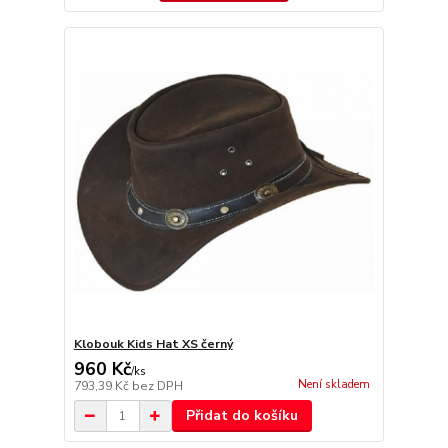
Klobouk Kids Hat XS černý
960 Kč
/
ks
Není skladem
793,39 Kč
bez DPH
Přidat do košíku