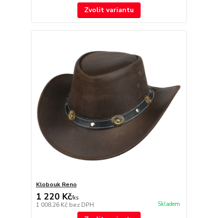
Zvolit variantu
Klobouk Reno
1 220 Kč
/
ks
Skladem
1 008,26 Kč
bez DPH