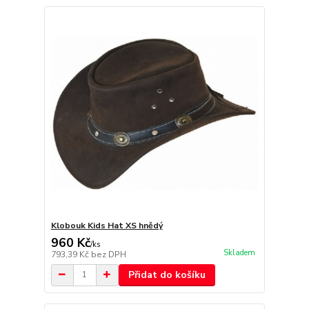
Klobouk Kids Hat XS hnědý
960 Kč
/
ks
Skladem
793,39 Kč
bez DPH
Přidat do košíku