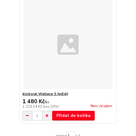
klobouk Wallace S hnědý
1 480 Kč
/
ks
Není skladem
1 223,14 Kč
bez DPH
Přidat do košíku
strana
z 1