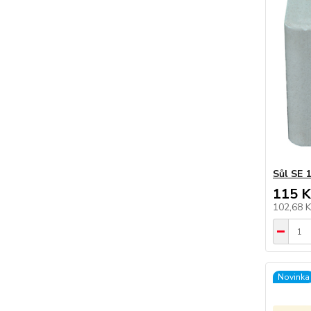
Sůl SE 
115 K
102,68 
Novinka