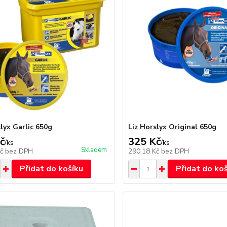
lyx Garlic 650g
Liz Horslyx Original 650g
č
325 Kč
/
ks
/
ks
Skladem
Kč
bez DPH
290,18 Kč
bez DPH
Přidat do košíku
Přidat do ko