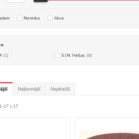
adem
Novinka
Akce
ce
M
(1)
S.I.N. Hellas
(6)
ější
Nejlevnější
Nejdražší
1-17 z 17