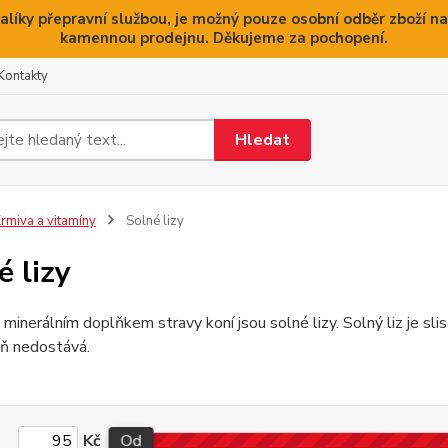
alíky přepravní službou, je možný pouze osobní odběr zboží na
kamennou prodejnu. Děkujeme za pochopení.
Kontakty
Hledat
rmiva a vitamíny
Solné lizy
é lizy
inerálním doplňkem stravy koní jsou solné lizy. Solný liz je sl
ůň nedostává.
Kč
Od