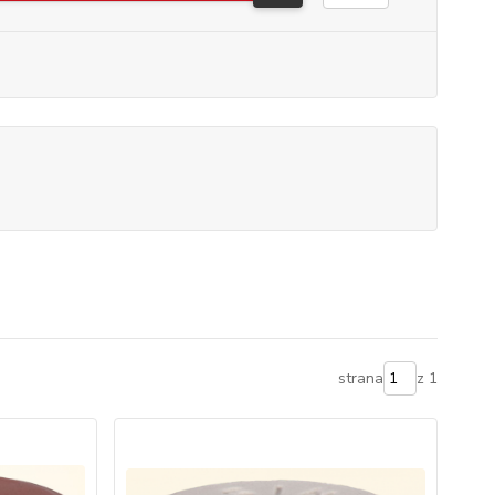
strana
z 1