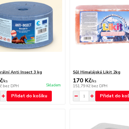
rální Anti Insect 3 kg
Sůl Himalájská Likit 2kg
č
170 Kč
/
ks
/
ks
Skladem
Kč
bez DPH
151,79 Kč
bez DPH
Přidat do košíku
Přidat do ko