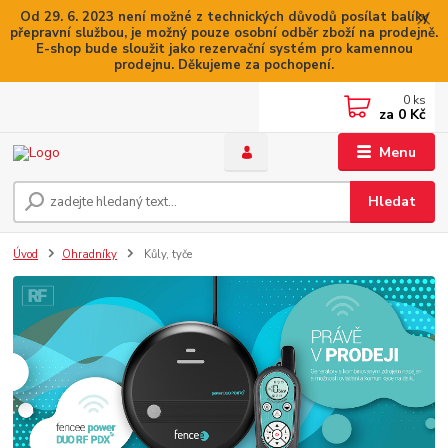
Od 29. 6. 2023 není možné z technických důvodů posílat balíky
přepravní službou, je možný pouze osobní odběr zboží na prodejně.
E-shop bude sloužit jako rezervační systém pro kamennou
prodejnu. Děkujeme za pochopení.
0
ks
za
0 Kč
Menu
Hledat
Úvod
Ohradníky
Kůly, tyče