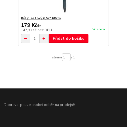
Kůl plastový 6,5x160cm
179 Kč
/
ks
Skladem
147,93 Kč
bez DPH
Přidat do košíku
strana
z 1
Doprava: pouze osobní odběr na prodejně