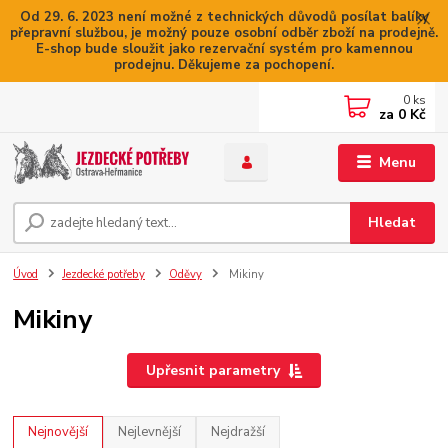
Od 29. 6. 2023 není možné z technických důvodů posílat balíky
přepravní službou, je možný pouze osobní odběr zboží na prodejně.
E-shop bude sloužit jako rezervační systém pro kamennou
prodejnu. Děkujeme za pochopení.
0
ks
za
0 Kč
Menu
Hledat
Úvod
Jezdecké potřeby
Oděvy
Mikiny
Mikiny
Upřesnit parametry
Nejnovější
Nejlevnější
Nejdražší