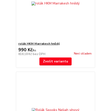
rolák HKM Marrakesh hnědý
990 Kč
/
ks
Není skladem
818,18 Kč
bez DPH
Zvolit variantu