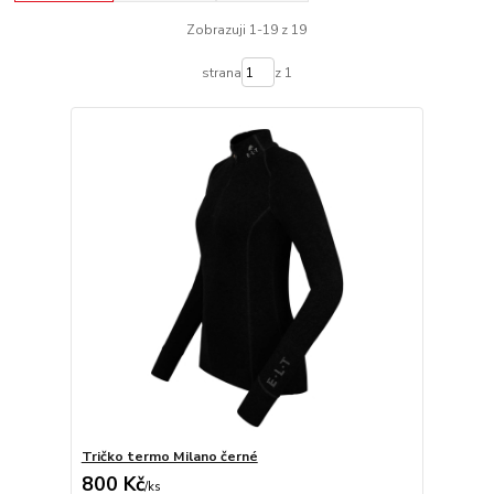
Zobrazuji 1-19 z 19
strana
z 1
Tričko termo Milano černé
800 Kč
/
ks