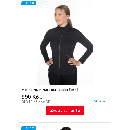
Novinka
Mikina HKM Harbour Island černá
990 Kč
/
ks
Skladem
818,18 Kč
bez DPH
Zvolit variantu
Novinka