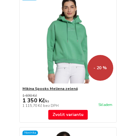
- 20 %
Mikina Spooks Meliena zelená
1 690 Kč
1 350 Kč
/
ks
Skladem
1 115,70 Kč
bez DPH
Zvolit variantu
Novinka