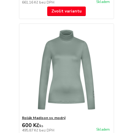
Skladem
661,16 Kč
bez DPH
Zvolit variantu
Rolák Madison sv. modrý
600 Kč
/
ks
Skladem
495,87 Kč
bez DPH