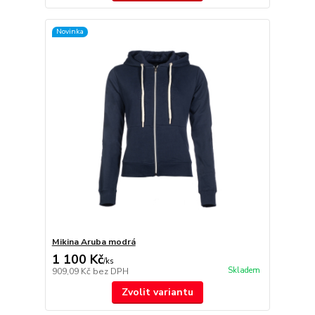
Novinka
Mikina Aruba modrá
1 100 Kč
/
ks
Skladem
909,09 Kč
bez DPH
Zvolit variantu