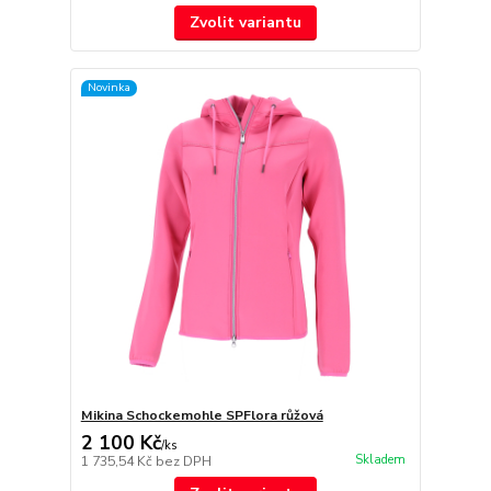
Zvolit variantu
Novinka
Mikina Schockemohle SPFlora růžová
2 100 Kč
/
ks
Skladem
1 735,54 Kč
bez DPH