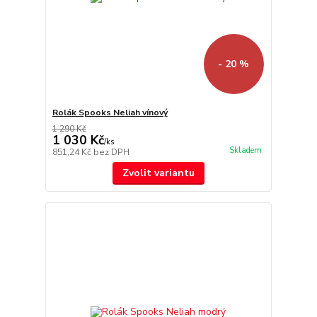
- 20 %
Rolák Spooks Neliah vínový
1 290 Kč
1 030 Kč
/
ks
Skladem
851,24 Kč
bez DPH
Zvolit variantu