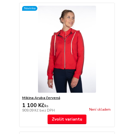
Novinka
Mikina Aruba červená
1 100 Kč
/
ks
Není skladem
909,09 Kč
bez DPH
Zvolit variantu