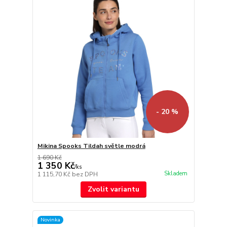
- 20 %
Mikina Spooks Tildah světle modrá
1 690 Kč
1 350 Kč
/
ks
Skladem
1 115,70 Kč
bez DPH
Zvolit variantu
Novinka