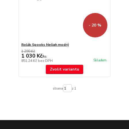
- 20 %
Rolák Spooks Neliah modrý
1 290 Kč
1 030 Kč
/
ks
Skladem
851,24 Kč
bez DPH
Zvolit variantu
strana
z 1