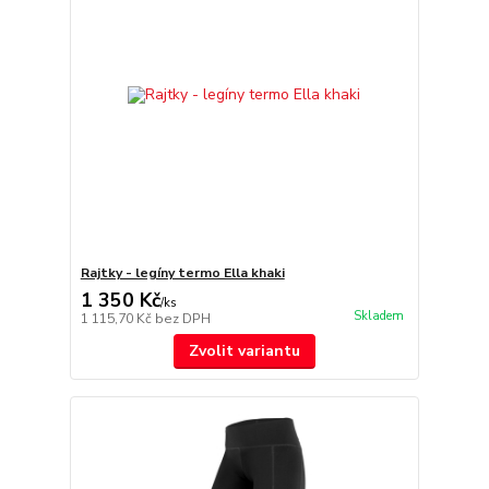
Rajtky - legíny termo Ella khaki
1 350 Kč
/
ks
Skladem
1 115,70 Kč
bez DPH
Zvolit variantu