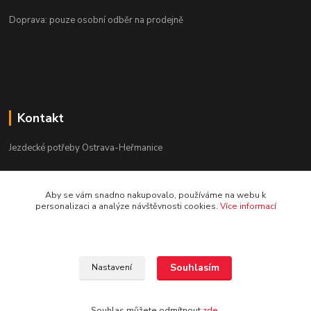
Doprava: pouze osobní odběr na prodejně
Kontakt
Jezdecké potřeby Ostrava-Heřmanice
596 236 147
Aby se vám snadno nakupovalo, používáme na webu k
Po-Pá 9:30 - 17:30
personalizaci a analýze návštěvnosti cookies.
Více informací
info@jpostrava.cz
Souhlasím
Nastavení
Souhlas můžete odmítnout
zde
.