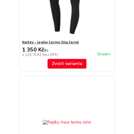
Rajtky - legíny termo Ella černé
1 350 Kč
/
ks
Skladem
1 115,70 Kč
bez DPH
Zvolit variantu