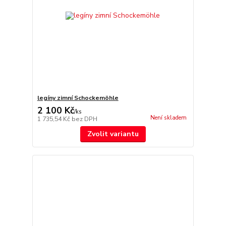
legíny zimní Schockemöhle
2 100 Kč
/
ks
Není skladem
1 735,54 Kč
bez DPH
Zvolit variantu