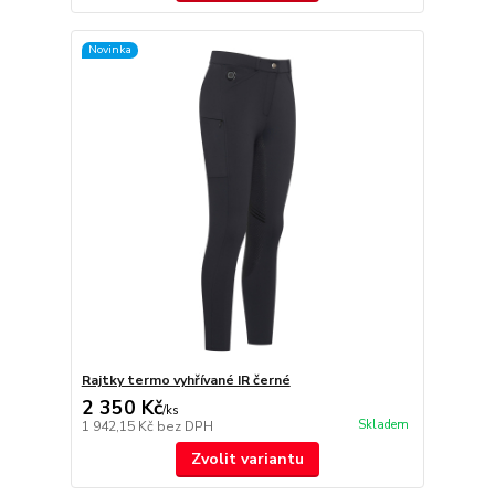
Novinka
Rajtky termo vyhřívané IR černé
2 350 Kč
/
ks
Skladem
1 942,15 Kč
bez DPH
Zvolit variantu