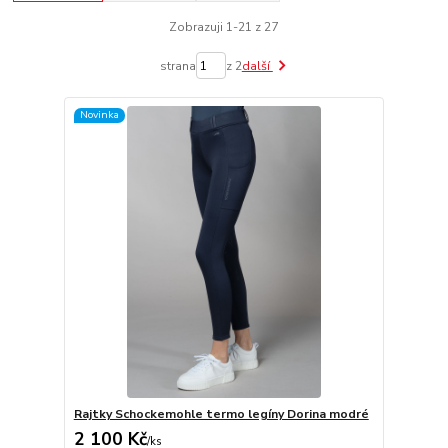
Zobrazuji 1-21 z 27
strana
z 2
další
Novinka
Rajtky Schockemohle termo legíny Dorina modré
2 100 Kč
/
ks