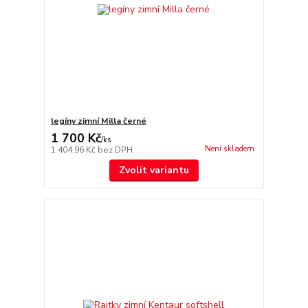
legíny zimní Milla černé
1 700 Kč
/
ks
Není skladem
1 404,96 Kč
bez DPH
Zvolit variantu