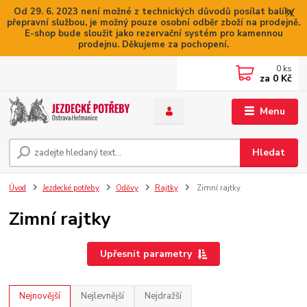
Od 29. 6. 2023 není možné z technických důvodů posílat balíky
přepravní službou, je možný pouze osobní odběr zboží na prodejně.
E-shop bude sloužit jako rezervační systém pro kamennou
prodejnu. Děkujeme za pochopení.
0
ks
za
0 Kč
Menu
Hledat
Úvod
Jezdecké potřeby
Oděvy
Rajtky
Zimní rajtky
Zimní rajtky
Upřesnit parametry
Nejnovější
Nejlevnější
Nejdražší