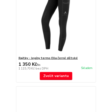
Rajtky - legíny termo Ella černé dětské
1 350 Kč
/
ks
Skladem
1 115,70 Kč
bez DPH
Zvolit variantu