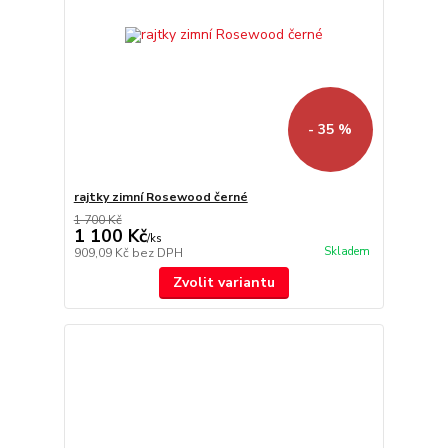
- 35 %
rajtky zimní Rosewood černé
1 700 Kč
1 100 Kč
/
ks
Skladem
909,09 Kč
bez DPH
Zvolit variantu