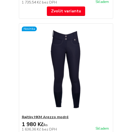
Skladem
1 735,54 Kč
bez DPH
Zvolit variantu
Novinka
Rajtky HKM Arezzo modré
1 980 Kč
/
ks
Skladem
1 636,36 Kč
bez DPH