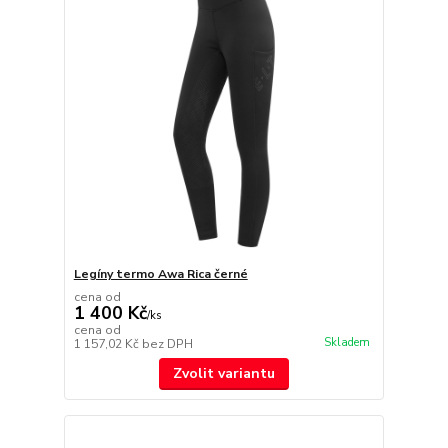
Legíny termo Awa Rica černé
cena od
1 400 Kč
/
ks
cena od
Skladem
1 157,02 Kč
bez DPH
Zvolit variantu