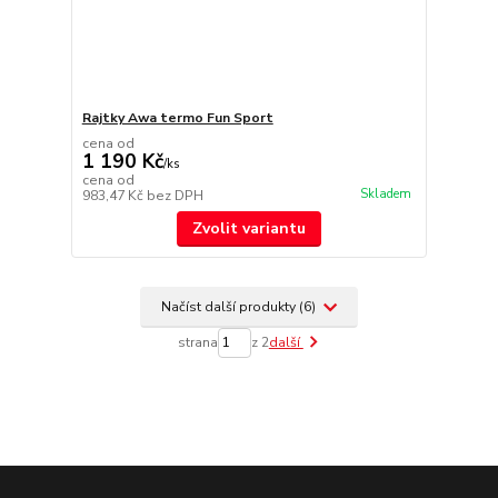
Rajtky Awa termo Fun Sport
cena od
1 190 Kč
/
ks
cena od
Skladem
983,47 Kč
bez DPH
Zvolit variantu
Načíst další produkty (6)
strana
z 2
další