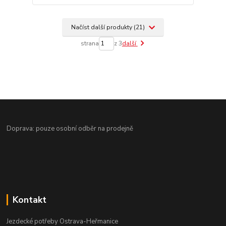
Načíst další produkty (21)
strana
z 3
další
Doprava: pouze osobní odběr na prodejně
Kontakt
Jezdecké potřeby Ostrava-Heřmanice