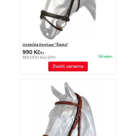
Uzdečka Kentaur "Šipka"
990 Kč
/
ks
Skladem
818,18 Kč
bez DPH
Zvolit variantu