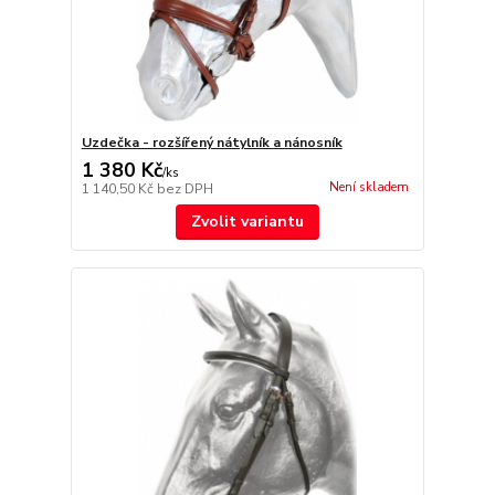
Uzdečka - rozšířený nátylník a nánosník
1 380 Kč
/
ks
Není skladem
1 140,50 Kč
bez DPH
Zvolit variantu