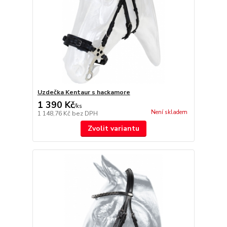
Uzdečka Kentaur s hackamore
1 390 Kč
/
ks
Není skladem
1 148,76 Kč
bez DPH
Zvolit variantu