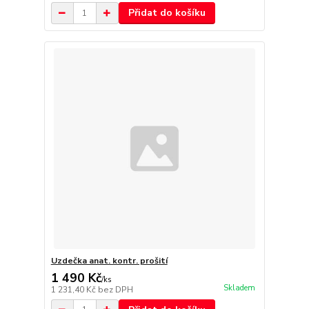
Přidat do košíku
Uzdečka anat. kontr. prošití
1 490 Kč
/
ks
Skladem
1 231,40 Kč
bez DPH