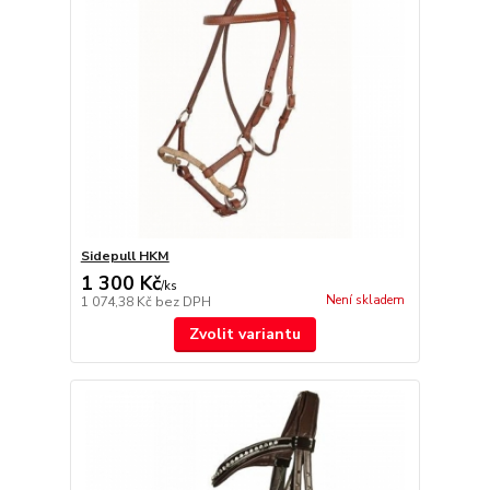
Sidepull HKM
1 300 Kč
/
ks
Není skladem
1 074,38 Kč
bez DPH
Zvolit variantu