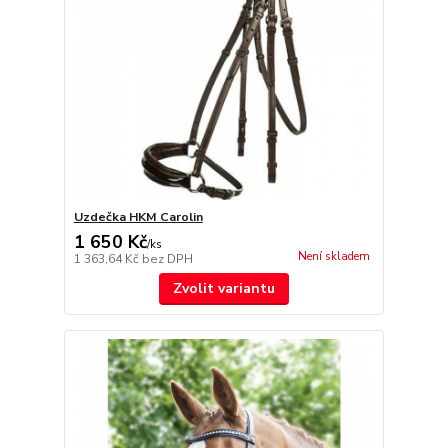
Uzdečka HKM Carolin
1 650 Kč
/
ks
Není skladem
1 363,64 Kč
bez DPH
Zvolit variantu