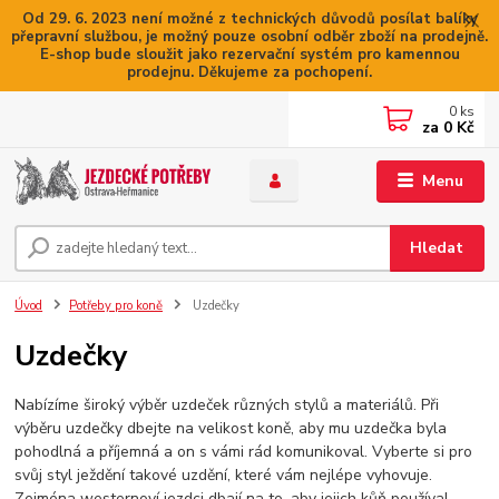
Od 29. 6. 2023 není možné z technických důvodů posílat balíky
přepravní službou, je možný pouze osobní odběr zboží na prodejně.
E-shop bude sloužit jako rezervační systém pro kamennou
prodejnu. Děkujeme za pochopení.
0
ks
za
0 Kč
Menu
Hledat
Úvod
Potřeby pro koně
Uzdečky
Uzdečky
Nabízíme široký výběr uzdeček různých stylů a materiálů. Při
výběru uzdečky dbejte na velikost koně, aby mu uzdečka byla
pohodlná a příjemná a on s vámi rád komunikoval. Vyberte si pro
svůj styl ježdění takové uzdění, které vám nejlépe vyhovuje.
Zejména westernoví jezdci dbají na to, aby jejich kůň používal