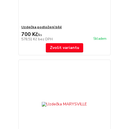
Uzdečka podložení bílé
700 Kč
/
ks
Skladem
578,51 Kč
bez DPH
Zvolit variantu