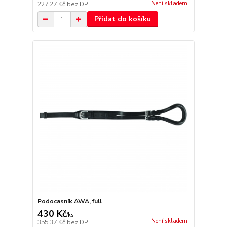
Není skladem
227,27 Kč
bez DPH
Přidat do košíku
Podocasník AWA, full
430 Kč
/
ks
Není skladem
355,37 Kč
bez DPH