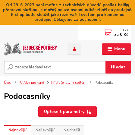
Od 29. 6. 2023 není možné z technických důvodů posílat balíky
přepravní službou, je možný pouze osobní odběr zboží na prodejně.
E-shop bude sloužit jako rezervační systém pro kamennou
prodejnu. Děkujeme za pochopení.
0
ks
za
0 Kč
Menu
Hledat
Úvod
Potřeby pro koně
Příslušenství k sedlům
Podocasníky
Podocasníky
Upřesnit parametry
Nejnovější
Nejlevnější
Nejdražší