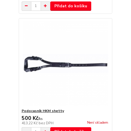
Přidat do košíku
Podocasník HKM shetty
500 Kč
/
ks
Není skladem
413,22 Kč
bez DPH