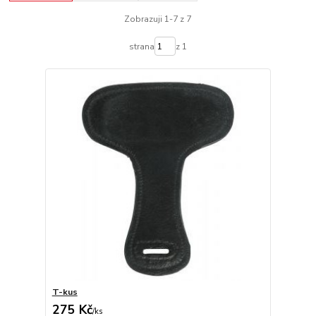
Zobrazuji 1-7 z 7
strana
z 1
T-kus
275 Kč
/
ks