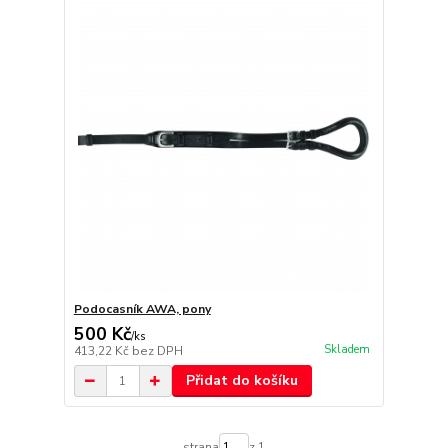
Podocasník AWA, pony
500 Kč
/
ks
Skladem
413,22 Kč
bez DPH
Přidat do košíku
strana
z 1