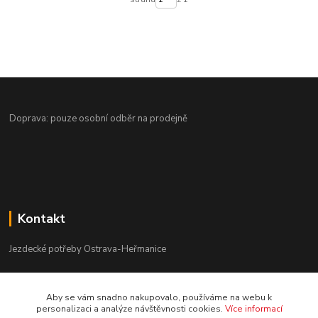
Doprava: pouze osobní odběr na prodejně
Kontakt
Jezdecké potřeby Ostrava-Heřmanice
596 236 147
Aby se vám snadno nakupovalo, používáme na webu k
Po-Pá 9:30 - 17:30
personalizaci a analýze návštěvnosti cookies.
Více informací