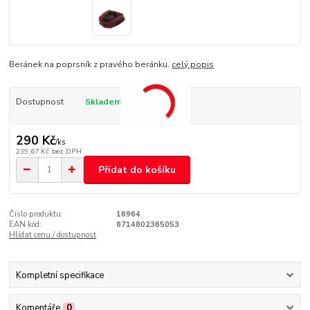
Beránek na poprsník z pravého beránku.
celý popis
Dostupnost
Skladem
290 Kč
/
ks
239,67 Kč
bez DPH
Přidat do košíku
Číslo produktu:
16964
EAN kód:
8714802365053
Hlídat cenu / dostupnost
Kompletní specifikace
Komentáře
0