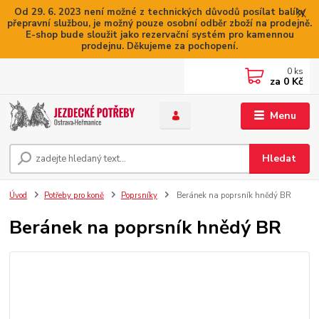
Od 29. 6. 2023 není možné z technických důvodů posílat balíky
přepravní službou, je možný pouze osobní odběr zboží na prodejně.
E-shop bude sloužit jako rezervační systém pro kamennou
prodejnu. Děkujeme za pochopení.
0
ks
za
0 Kč
Menu
Hledat
Úvod
Potřeby pro koně
Poprsníky
Beránek na poprsník hnědý BR
Beránek na poprsník hnědý BR