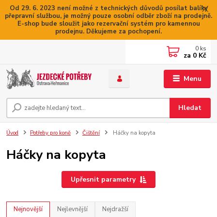
Od 29. 6. 2023 není možné z technických důvodů posílat balíky
přepravní službou, je možný pouze osobní odběr zboží na prodejně.
E-shop bude sloužit jako rezervační systém pro kamennou
prodejnu. Děkujeme za pochopení.
0
ks
za
0 Kč
Menu
Hledat
Úvod
Potřeby pro koně
Čištění
Háčky na kopyta
Háčky na kopyta
Upřesnit parametry
Nejnovější
Nejlevnější
Nejdražší