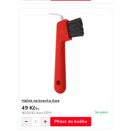
Háček na kopyta Awa
49 Kč
/
ks
Skladem
40,50 Kč
bez DPH
Přidat do košíku