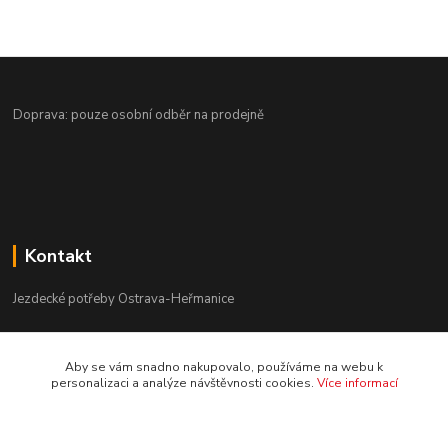
Doprava: pouze osobní odběr na prodejně
Kontakt
Jezdecké potřeby Ostrava-Heřmanice
596 236 147
Aby se vám snadno nakupovalo, používáme na webu k
Po-Pá 9:30 - 17:30
personalizaci a analýze návštěvnosti cookies.
Více informací
info@jpostrava.cz