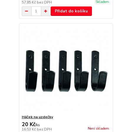
Skladem
57,85 Kč
bez DPH
Přidat do košíku
Háček na uzdečky
20 Kč
/
ks
Není skladem
16,53 Kč
bez DPH