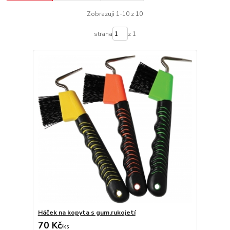
Zobrazuji 1-10 z 10
strana
z 1
Háček na kopyta s gum.rukojetí
70 Kč
/
ks