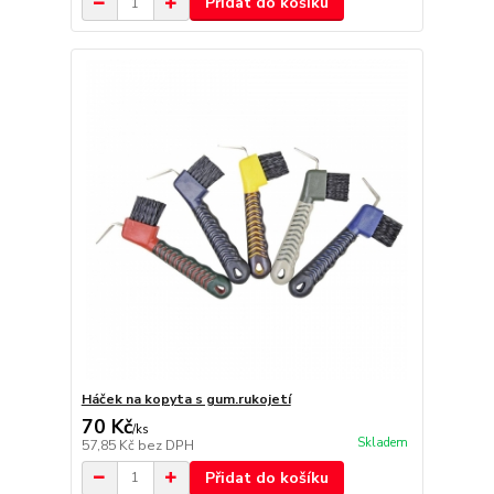
Přidat do košíku
Háček na kopyta s gum.rukojetí
70 Kč
/
ks
Skladem
57,85 Kč
bez DPH
Přidat do košíku