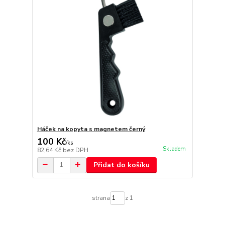
Háček na kopyta s magnetem černý
100 Kč
/
ks
Skladem
82,64 Kč
bez DPH
Přidat do košíku
strana
z 1