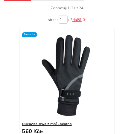
Zobrazuji 1-21 z 24
strana
z 2
další
Novinka
Rukavice Awa zimní Locarno
560 Kč
/
ks