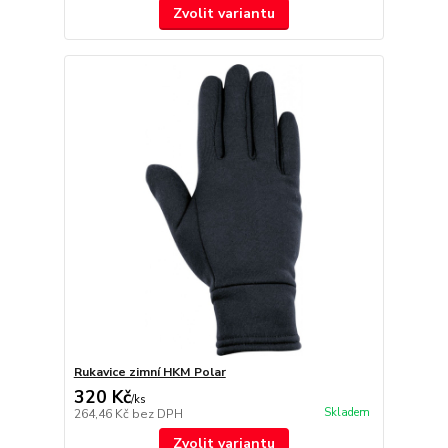
Zvolit variantu
Rukavice zimní HKM Polar
320 Kč
/
ks
Skladem
264,46 Kč
bez DPH
Zvolit variantu