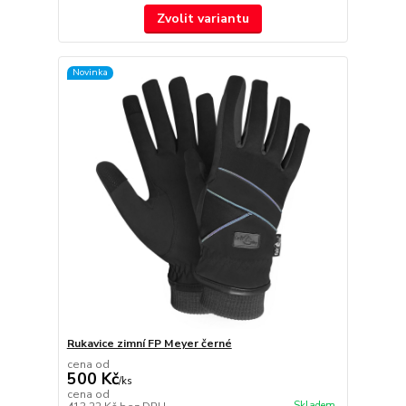
Zvolit variantu
Novinka
Rukavice zimní FP Meyer černé
cena od
500 Kč
/
ks
cena od
Skladem