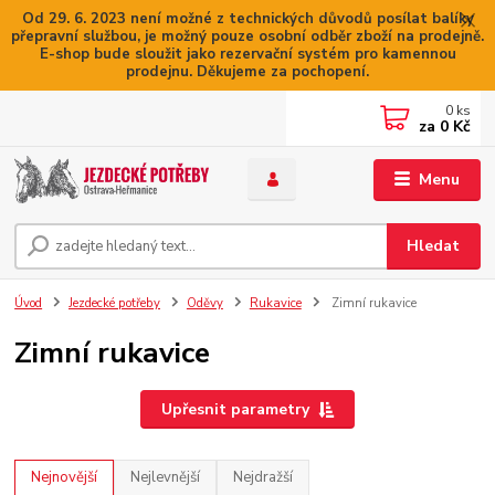
Od 29. 6. 2023 není možné z technických důvodů posílat balíky
přepravní službou, je možný pouze osobní odběr zboží na prodejně.
E-shop bude sloužit jako rezervační systém pro kamennou
prodejnu. Děkujeme za pochopení.
0
ks
za
0 Kč
Menu
Hledat
Úvod
Jezdecké potřeby
Oděvy
Rukavice
Zimní rukavice
Zimní rukavice
Upřesnit parametry
Nejnovější
Nejlevnější
Nejdražší