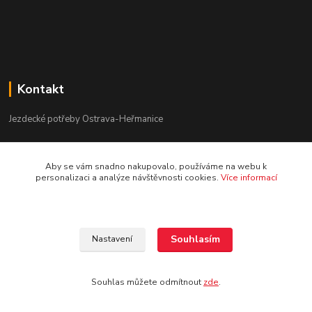
Kontakt
Jezdecké potřeby Ostrava-Heřmanice
596 236 147
Aby se vám snadno nakupovalo, používáme na webu k
Po-Pá 9:30 - 17:30
personalizaci a analýze návštěvnosti cookies.
Více informací
info@jpostrava.cz
Souhlasím
Nastavení
Souhlas můžete odmítnout
zde
.
Vytvořeno na
Eshop-rychle.cz