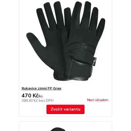
Rukavice zimní FP Grae
470 Kč
/
ks
Není skladem
388,43 Kč
bez DPH
Zvolit variantu