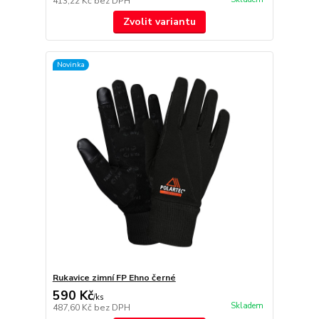
413,22 Kč
bez DPH
Zvolit variantu
Novinka
Rukavice zimní FP Ehno černé
590 Kč
/
ks
Skladem
487,60 Kč
bez DPH