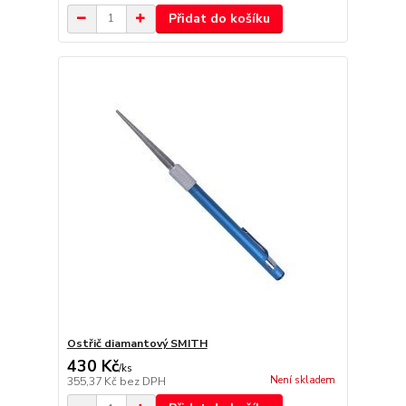
Přidat do košíku
Ostřič diamantový SMITH
430 Kč
/
ks
Není skladem
355,37 Kč
bez DPH