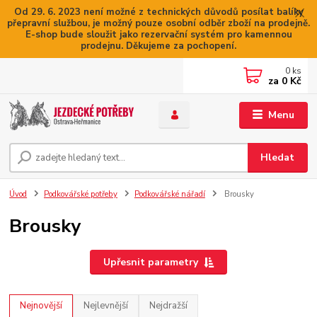
Od 29. 6. 2023 není možné z technických důvodů posílat balíky
přepravní službou, je možný pouze osobní odběr zboží na prodejně.
E-shop bude sloužit jako rezervační systém pro kamennou
prodejnu. Děkujeme za pochopení.
0
ks
za
0 Kč
Menu
Hledat
Úvod
Podkovářské potřeby
Podkovářské nářadí
Brousky
Brousky
Upřesnit parametry
Nejnovější
Nejlevnější
Nejdražší