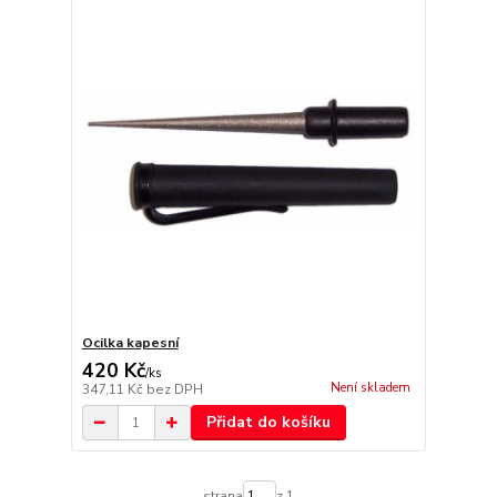
Ocilka kapesní
420 Kč
/
ks
Není skladem
347,11 Kč
bez DPH
Přidat do košíku
strana
z 1