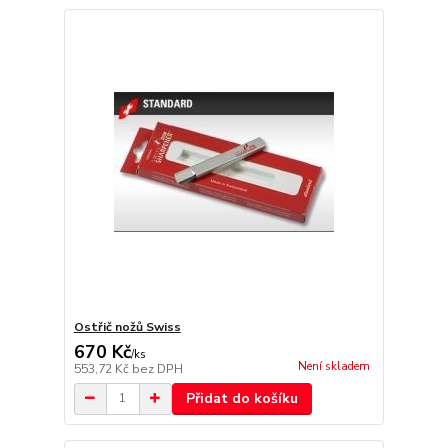
Ostřič nožů Swiss
670 Kč
/
ks
Není skladem
553,72 Kč
bez DPH
Přidat do košíku