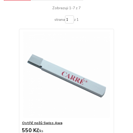
Zobrazuji 1-7 z 7
strana
z 1
Ostřič nožů Swiss Awa
550 Kč
/
ks