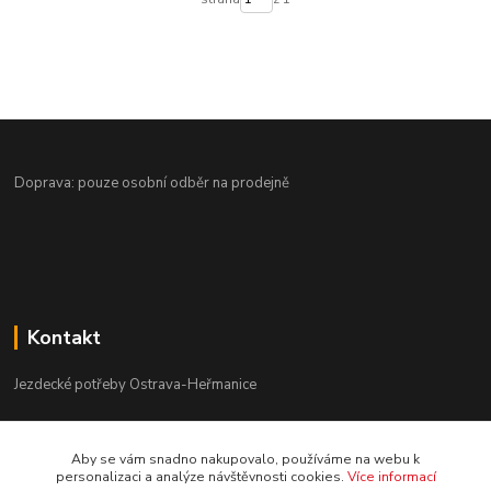
Doprava: pouze osobní odběr na prodejně
Kontakt
Jezdecké potřeby Ostrava-Heřmanice
596 236 147
Aby se vám snadno nakupovalo, používáme na webu k
Po-Pá 9:30 - 17:30
personalizaci a analýze návštěvnosti cookies.
Více informací