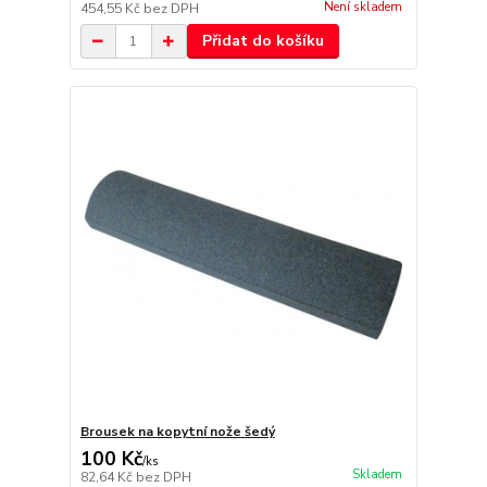
Není skladem
454,55 Kč
bez DPH
Přidat do košíku
Brousek na kopytní nože šedý
100 Kč
/
ks
Skladem
82,64 Kč
bez DPH