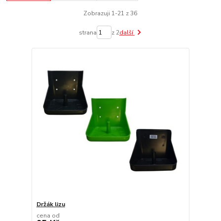
Zobrazuji 1-21 z 36
strana
z 2
další
Držák lizu
cena od