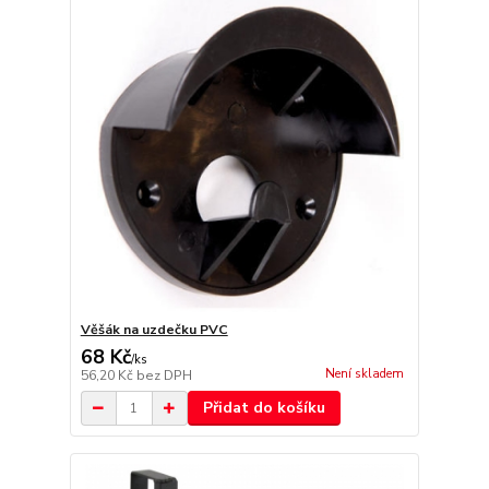
Věšák na uzdečku PVC
68 Kč
/
ks
Není skladem
56,20 Kč
bez DPH
Přidat do košíku