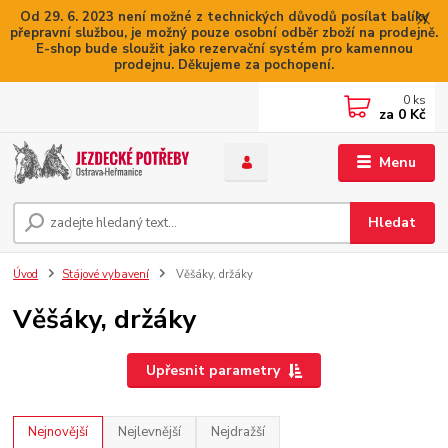
Od 29. 6. 2023 není možné z technických důvodů posílat balíky
přepravní službou, je možný pouze osobní odběr zboží na prodejně.
E-shop bude sloužit jako rezervační systém pro kamennou
prodejnu. Děkujeme za pochopení.
0
ks
za
0 Kč
Menu
Hledat
Úvod
Stájové vybavení
Věšáky, držáky
Věšáky, držáky
Upřesnit parametry
Nejnovější
Nejlevnější
Nejdražší