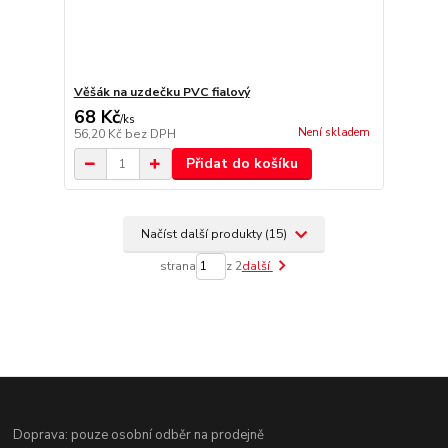
Věšák na uzdečku PVC fialový
68 Kč
/
ks
Není skladem
56,20 Kč
bez DPH
Přidat do košíku
Načíst další produkty (15)
strana
z 2
další
Doprava: pouze osobní odběr na prodejně