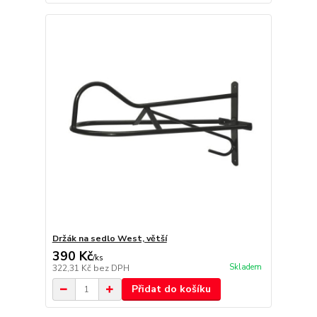
Držák na sedlo West, větší
390 Kč
/
ks
Skladem
322,31 Kč
bez DPH
Přidat do košíku