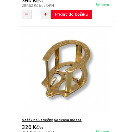
360 Kč
/
ks
Skladem
297,52 Kč
bez DPH
Přidat do košíku
Věšák na uzdečky podkova mosaz
320 Kč
/
ks
Skladem