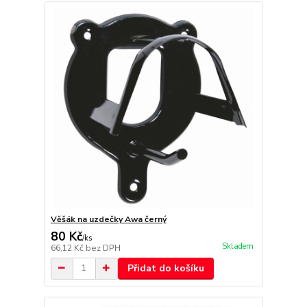
Věšák na uzdečky Awa černý
80 Kč
/
ks
Skladem
66,12 Kč
bez DPH
Přidat do košíku