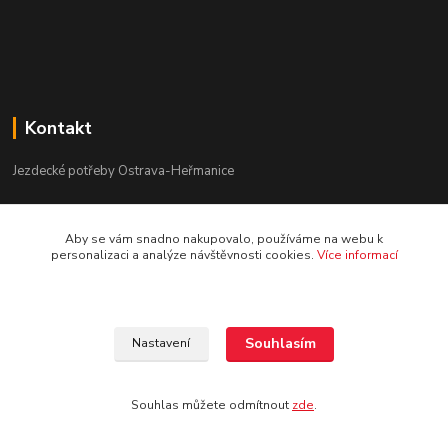
Kontakt
Jezdecké potřeby Ostrava-Heřmanice
596 236 147
Aby se vám snadno nakupovalo, používáme na webu k
Po-Pá 9:30 - 17:30
personalizaci a analýze návštěvnosti cookies.
Více informací
info@jpostrava.cz
Souhlasím
Nastavení
Souhlas můžete odmítnout
zde
.
Vytvořeno na
Eshop-rychle.cz