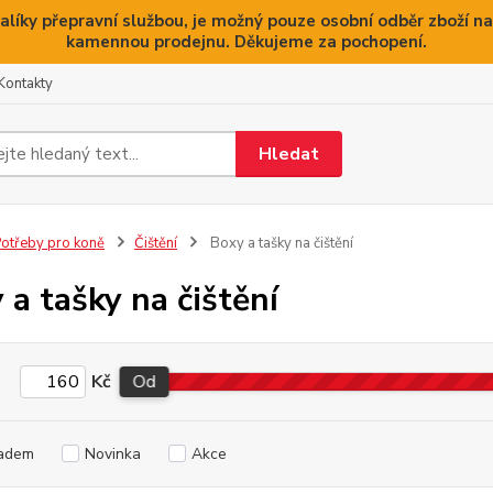
alíky přepravní službou, je možný pouze osobní odběr zboží na
kamennou prodejnu. Děkujeme za pochopení.
Kontakty
Hledat
otřeby pro koně
Čištění
Boxy a tašky na čištění
 a tašky na čištění
Kč
Od
adem
Novinka
Akce