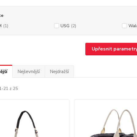
ce
M
(1)
USG
(2)
Wal
Upřesnit parametr
ější
Nejlevnější
Nejdražší
1-21 z 25