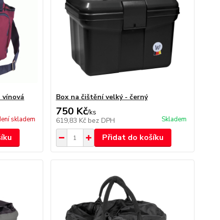
- vínová
Box na čištění velký - černý
750 Kč
/
ks
ení skladem
Skladem
619,83 Kč
bez DPH
šíku
Přidat do košíku