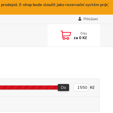
 prodejně. E-shop bude sloužit jako rezervační systém pro
Přihlášení
0
ks
za
0 Kč
Do
Kč