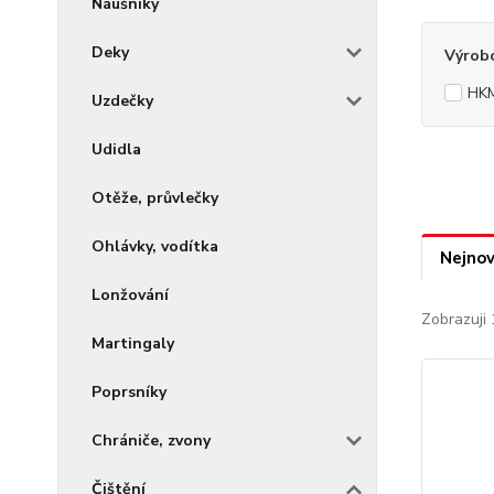
Náušníky
Deky
Výrob
HK
Uzdečky
Udidla
Otěže, průvlečky
Ohlávky, vodítka
Nejnov
Lonžování
Zobrazuji 
Martingaly
Poprsníky
Chrániče, zvony
Čištění