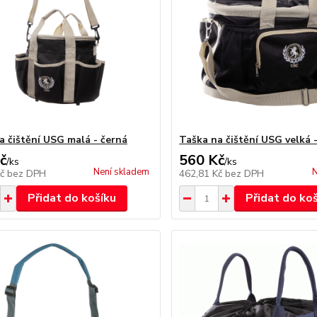
a čištění USG malá - černá
Taška na čištění USG velká 
č
560 Kč
/
ks
/
ks
Není skladem
N
Kč
bez DPH
462,81 Kč
bez DPH
Přidat do košíku
Přidat do ko