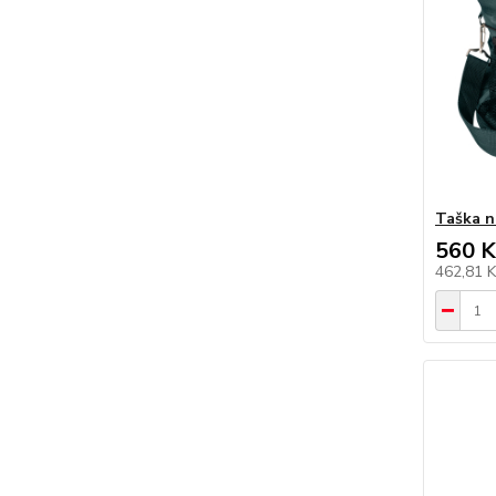
Taška n
560 K
462,81 