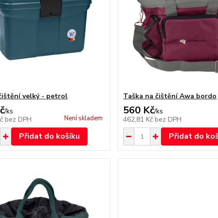
ištění velký - petrol
Taška na čištění Awa bordo
č
560 Kč
/
ks
/
ks
Není skladem
Kč
bez DPH
462,81 Kč
bez DPH
Přidat do košíku
Přidat do ko