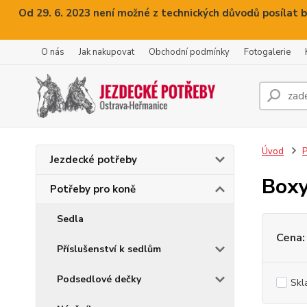
Od 29. 6. 2023 není možné z technických důvodů posílat b
O nás
Jak nakupovat
Obchodní podmínky
Fotogalerie
Úvod
P
Jezdecké potřeby
Boxy
Potřeby pro koně
Sedla
Cena:
Příslušenství k sedlům
Podsedlové dečky
Skl