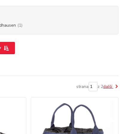
dhausen
(1)
y
strana
z 2
další