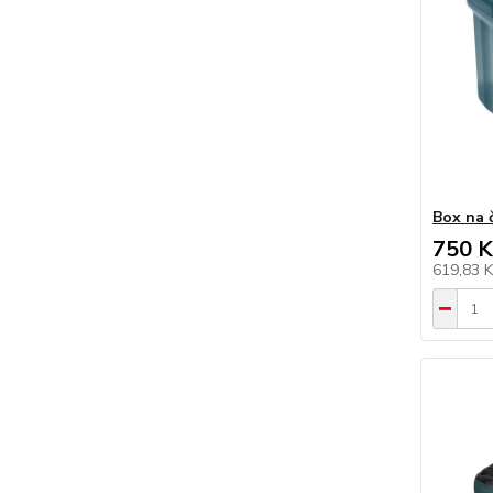
Box na č
750 K
619,83 