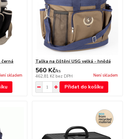
- černá
Taška na čištění USG velká - hnědá
560 Kč
/
ks
ení skladem
Není skladem
462,81 Kč
bez DPH
šíku
Přidat do košíku