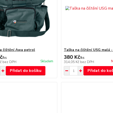
a čištění Awa petrol
Taška na čištění USG malá 
č
380 Kč
/
ks
/
ks
Skladem
N
Kč
bez DPH
314,05 Kč
bez DPH
Přidat do košíku
Přidat do ko