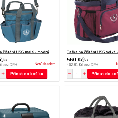
a čištění USG malá - modrá
Taška na čištění USG velká 
č
560 Kč
/
ks
/
ks
Není skladem
N
Kč
bez DPH
462,81 Kč
bez DPH
Přidat do košíku
Přidat do ko