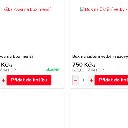
wa na box menší
Box na čištění velký - růžov
 Kč
750 Kč
/
ks
/
ks
Skladem
Kč
bez DPH
619,83 Kč
bez DPH
Přidat do košíku
Přidat do ko