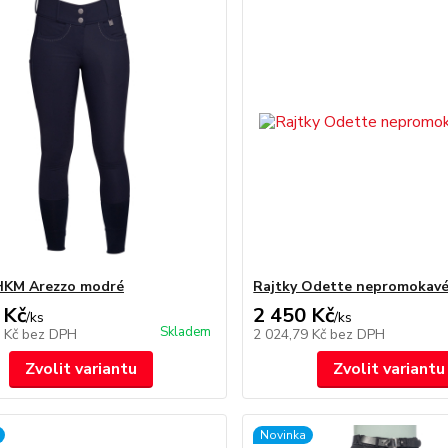
HKM Arezzo modré
Rajtky Odette nepromokavé
 Kč
2 450 Kč
/
ks
/
ks
Skladem
6 Kč
bez DPH
2 024,79 Kč
bez DPH
Zvolit variantu
Zvolit variantu
Novinka