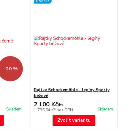
Novinka
- 20 %
Rajtky Schockemöhle - legíny Sporty
béžové
2 100 Kč
/
ks
Skladem
Skladem
1 735,54 Kč
bez DPH
Zvolit variantu