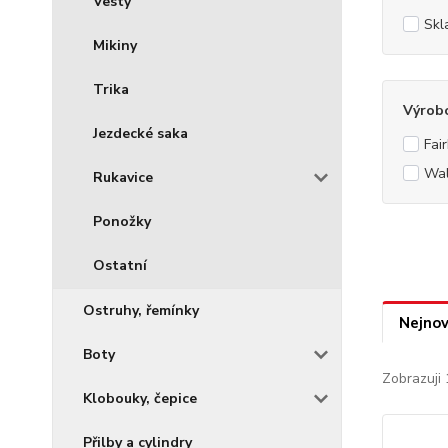
Vesty
Skl
Mikiny
Trika
Výrob
Jezdecké saka
Fai
Wa
Rukavice
Ponožky
Ostatní
Ostruhy, řemínky
Nejnov
Boty
Zobrazuji 
Klobouky, čepice
Přilby a cylindry