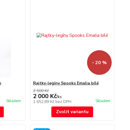
- 20 %
m
Rajtky-legíny Spooks Emalia bílé
2 500 Kč
2 000 Kč
/
ks
Skladem
Skladem
1 652,89 Kč
bez DPH
Zvolit variantu