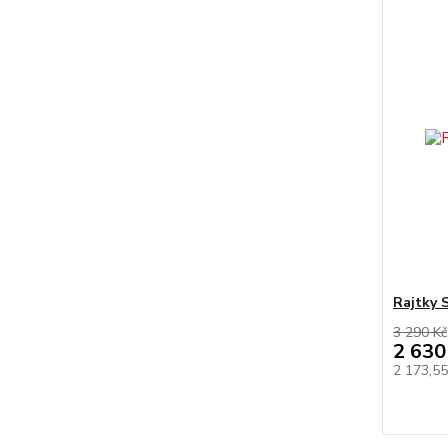
Rajtky 
3 290 Kč
2 630
2 173,5