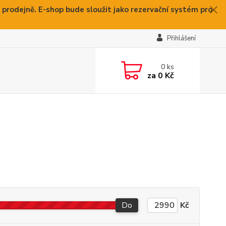
 prodejně. E-shop bude sloužit jako rezervační systém pro
Přihlášení
0
ks
za
0 Kč
Do
Kč