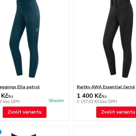
leggings Ella petrol
Rajtky AWA Essential černé
 Kč
1 400 Kč
/
ks
/
ks
Skladem
Kč
bez DPH
1 157,02 Kč
bez DPH
Zvolit variantu
Zvolit variantu