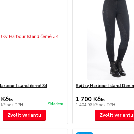
Harbour Island černé 34
Rajtky Harbour Island Deni
 Kč
1 700 Kč
/
ks
/
ks
Skladem
7 Kč
bez DPH
1 404,96 Kč
bez DPH
Zvolit variantu
Zvolit variantu