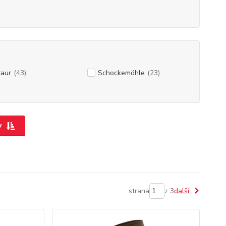
taur
(43)
Schockemöhle
(23)
y
strana
z 3
další