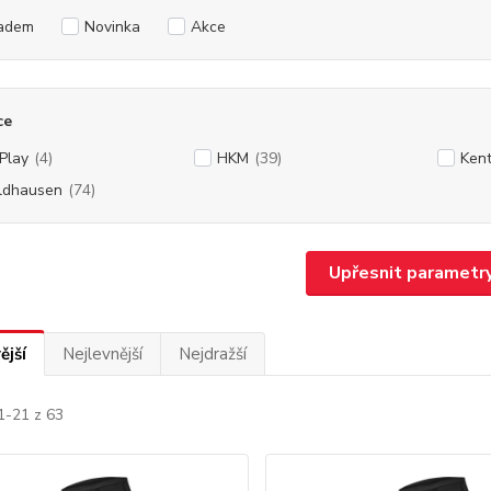
adem
Novinka
Akce
ce
rPlay
(4)
HKM
(39)
Ken
ldhausen
(74)
Upřesnit parametr
ější
Nejlevnější
Nejdražší
1-21 z 63