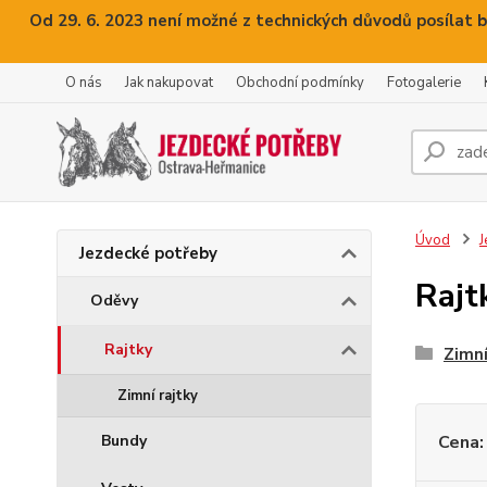
Od 29. 6. 2023 není možné z technických důvodů posílat b
O nás
Jak nakupovat
Obchodní podmínky
Fotogalerie
Úvod
J
Jezdecké potřeby
Rajt
Oděvy
Rajtky
Zimní
Zimní rajtky
Bundy
Cena: