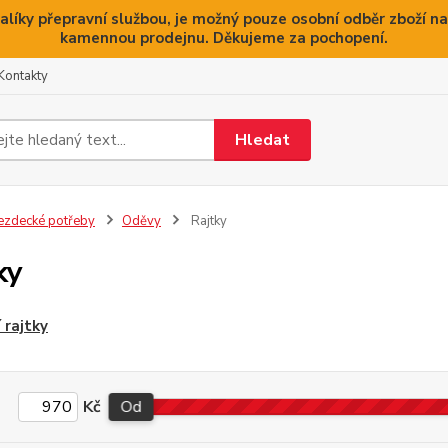
alíky přepravní službou, je možný pouze osobní odběr zboží na
kamennou prodejnu. Děkujeme za pochopení.
Kontakty
Hledat
ezdecké potřeby
Oděvy
Rajtky
ky
 rajtky
Kč
Od