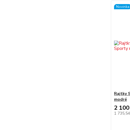
Novinka
Rajtky 
modré
2 100
1 735,5