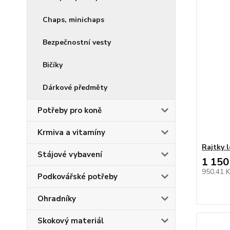
Chaps, minichaps
Bezpečnostní vesty
Bičíky
Dárkové předměty
Potřeby pro koně
Krmiva a vitamíny
Rajtky 
Stájové vybavení
1 150
950,41 
Podkovářské potřeby
Ohradníky
Skokový materiál