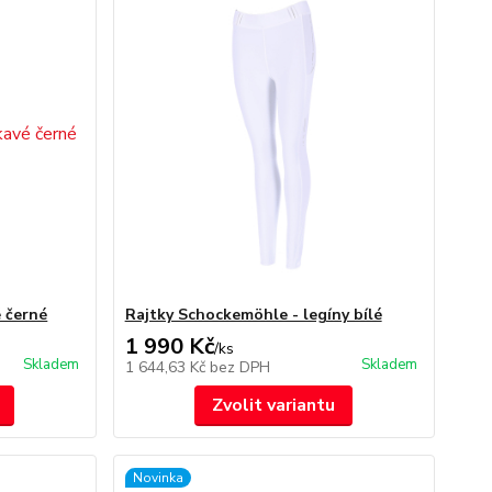
 černé
Rajtky Schockemöhle - legíny bílé
1 990 Kč
/
ks
Skladem
Skladem
1 644,63 Kč
bez DPH
Zvolit variantu
Novinka