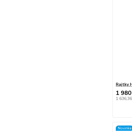
Rajtky 
1 980
1 636,3
Novinka