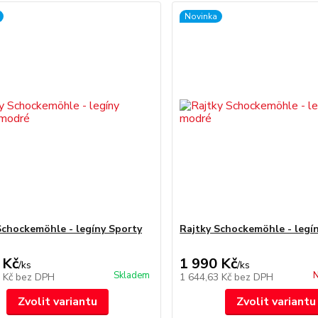
Novinka
Schockemöhle - legíny Sporty
Rajtky Schockemöhle - legí
 Kč
1 990 Kč
/
ks
/
ks
Skladem
N
4 Kč
bez DPH
1 644,63 Kč
bez DPH
Zvolit variantu
Zvolit variantu