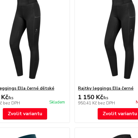
leggings Ella černé dětské
Rajtky leggings Ella černé
 Kč
1 150 Kč
/
ks
/
ks
Skladem
N
Kč
bez DPH
950,41 Kč
bez DPH
Zvolit variantu
Zvolit variantu