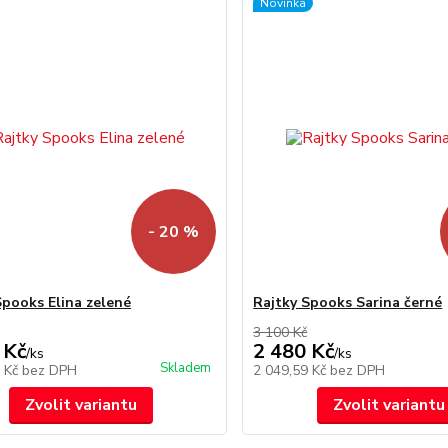
Novinka
- 20 %
Spooks Elina zelené
Rajtky Spooks Sarina černé
3 100 Kč
 Kč
2 480 Kč
/
ks
/
ks
Skladem
5 Kč
bez DPH
2 049,59 Kč
bez DPH
Zvolit variantu
Zvolit variantu