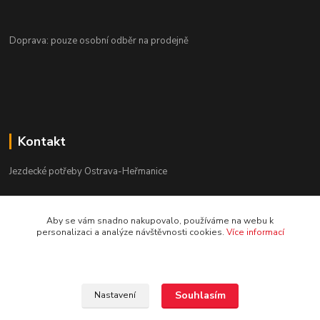
Doprava: pouze osobní odběr na prodejně
Kontakt
Jezdecké potřeby Ostrava-Heřmanice
596 236 147
Aby se vám snadno nakupovalo, používáme na webu k
Po-Pá 9:30 - 17:30
personalizaci a analýze návštěvnosti cookies.
Více informací
info@jpostrava.cz
Souhlasím
Nastavení