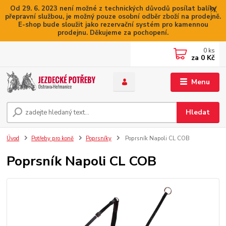
Od 29. 6. 2023 není možné z technických důvodů posílat balíky
přepravní službou, je možný pouze osobní odběr zboží na prodejně.
E-shop bude sloužit jako rezervační systém pro kamennou
prodejnu. Děkujeme za pochopení.
0
ks
za
0 Kč
Menu
Hledat
Úvod
Potřeby pro koně
Poprsníky
Poprsník Napoli CL COB
Poprsník Napoli CL COB