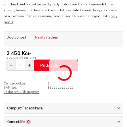
vhodné kombinovat se sedly řady Color Line Barva: černá+stříbrné
kování, tmavě hnědá+zlaté kování, tabák+zlaté kování Barvy dekorace:
bílá, béžová, růžová, červená, modrá, šedá Pouze na objednávku
celý
popis
Dostupnost
Není skladem
2 450 Kč
/
ks
2 024,79 Kč
bez DPH
Přidat do košíku
Číslo produktu:
23436
EAN kód:
8591825136323
Hlídat cenu / dostupnost
Kompletní specifikace
Komentáře
0