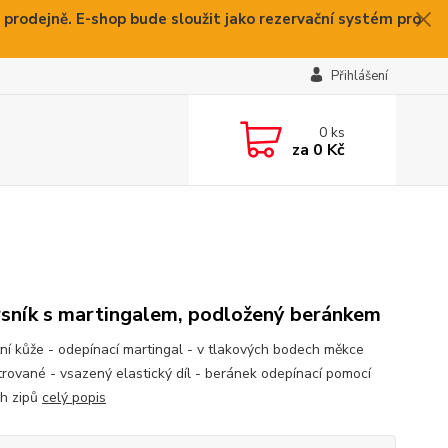
 prodejně. E-shop bude sloužit jako rezervační systém pro
Přihlášení
0
ks
za
0 Kč
sník s martingalem, podložený beránkem
itní kůže - odepínací martingal - v tlakových bodech měkce
trované - vsazený elastický díl - beránek odepínací pomocí
h zipů
celý popis