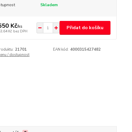
tupnost
Skladem
650 Kč
/
ks
Přidat do košíku
63,64 Kč
bez DPH
roduktu:
21701
EAN kód:
4000315427482
cenu / dostupnost