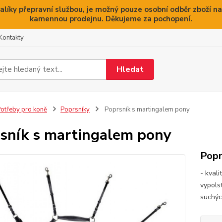
alíky přepravní službou, je možný pouze osobní odběr zboží na
kamennou prodejnu. Děkujeme za pochopení.
Kontakty
Hledat
otřeby pro koně
Poprsníky
Poprsník s martingalem pony
sník s martingalem pony
Popr
- kval
vypols
suchýc