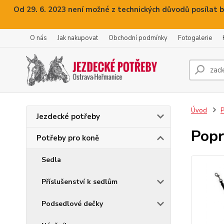
Od 29. 6. 2023 není možné z technických důvodů posílat b
O nás
Jak nakupovat
Obchodní podmínky
Fotogalerie
Úvod
P
Jezdecké potřeby
Popr
Potřeby pro koně
Sedla
Příslušenství k sedlům
Podsedlové dečky