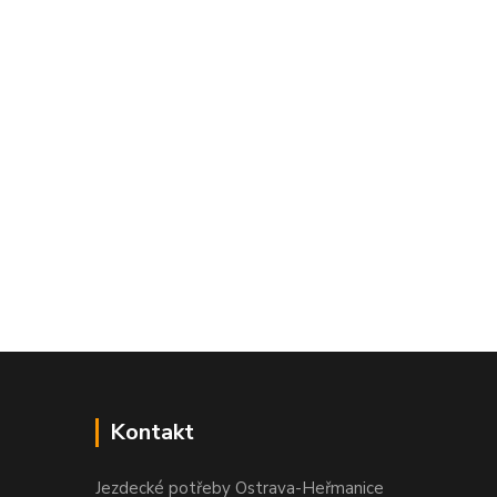
Kontakt
Jezdecké potřeby Ostrava-Heřmanice