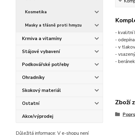
Kompl
Kosmetika
Komple
Masky a třásně proti hmyzu
- kvalitní
Krmiva a vitamíny
- odepína
- v tlak
Stájové vybavení
- vsazený
- beránek
Podkovářské potřeby
Ohradníky
Skokový materiál
Zboží 
Ostatní
Poprs
Akce/výprodej
Důležitá informace: V e-shopu není