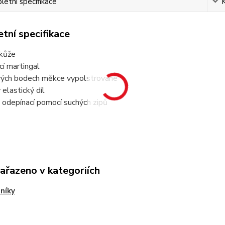
etní specifikace
tní specifikace
 kůže
cí martingal
ových bodech měkce vypolstrované
 elastický díl
 odepínací pomocí suchých zipů
zařazeno v kategoriích
níky