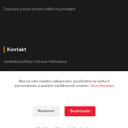
Doprava: pouze osobní odběr na prodejně
Kontakt
Jezdecké potřeby Ostrava-Heřmanice
596 236 147
Aby se vám snadno nakupovalo, používáme na webu k
Po-Pá 9:30 - 17:30
personalizaci a analýze návštěvnosti cookies.
Více informací
info@jpostrava.cz
Souhlasím
Nastavení