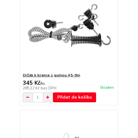
Držák k brance s gumou 4,5-9m
345 Kč
/
ks
Skladem
285,12 Kč
bez DPH
Přidat do košíku