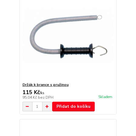
Držák k brance s pružinou
115 Kč
/
ks
Skladem
95,04 Kč
bez DPH
Přidat do košíku