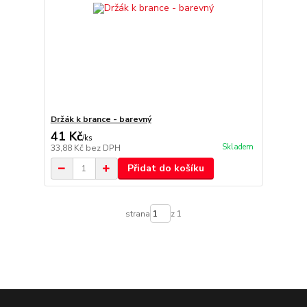
Držák k brance - barevný
41 Kč
/
ks
Skladem
33,88 Kč
bez DPH
Přidat do košíku
strana
z 1