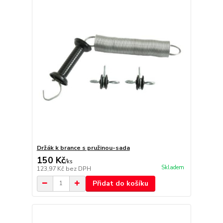
Držák k brance s pružinou-sada
150 Kč
/
ks
Skladem
123,97 Kč
bez DPH
Přidat do košíku