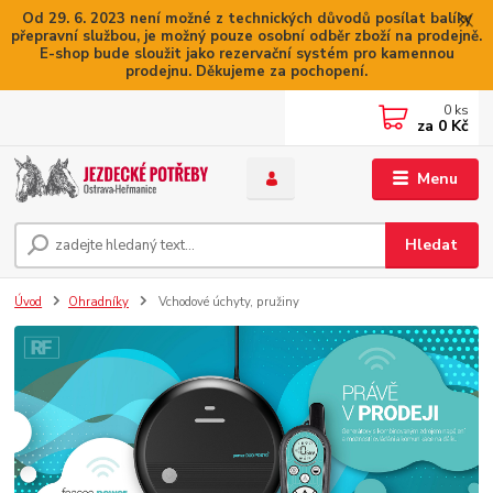
Od 29. 6. 2023 není možné z technických důvodů posílat balíky
přepravní službou, je možný pouze osobní odběr zboží na prodejně.
E-shop bude sloužit jako rezervační systém pro kamennou
prodejnu. Děkujeme za pochopení.
0
ks
za
0 Kč
Menu
Hledat
Úvod
Ohradníky
Vchodové úchyty, pružiny