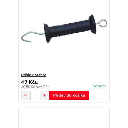
Držák k brance
49 Kč
/
ks
Skladem
40,50 Kč
bez DPH
Přidat do košíku