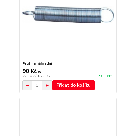
Pružina náhradní
90 Kč
/
ks
Skladem
74,38 Kč
bez DPH
Přidat do košíku