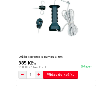
Držák k brance s gumou 3-6m
385 Kč
/
ks
Skladem
318,18 Kč
bez DPH
Přidat do košíku