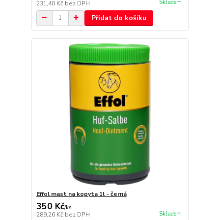
Skladem
231,40 Kč
bez DPH
Přidat do košíku
Effol mast na kopyta 1l - černá
350 Kč
/
ks
Skladem
289,26 Kč
bez DPH