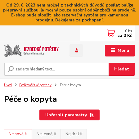
Od 29. 6. 2023 není možné z technických důvodů posílat balíky
přepravní službou, je možný pouze osobní odběr zboží na prodejně.
E-shop bude sloužit jako rezervační systém pro kamennou
prodejnu. Děkujeme za pochopení.
0
ks
za
0 Kč
Menu
Hledat
Úvod
Podkovářské potřeby
Péče o kopyta
Péče o kopyta
Upřesnit parametry
Nejnovější
Nejlevnější
Nejdražší