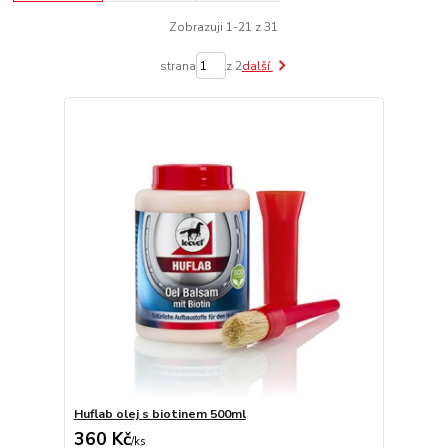
Zobrazuji 1-21 z 31
strana
z 2
další
Huflab olej s biotinem 500ml
360 Kč
/
ks