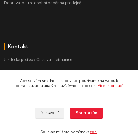
Doprava: pouze osobní odběr na prodejně
Kontakt
Jezdecké potřeby Ostrava-Heřmanice
596 236 147
Aby se vám snadno nakupovalo, používáme na webu k
Po-Pá 9:30 - 17:30
personalizaci a analýze návštěvnosti cookies.
Více informací
info@jpostrava.cz
Souhlasím
Nastavení
Souhlas můžete odmítnout
zde
.
Vytvořeno na
Eshop-rychle.cz