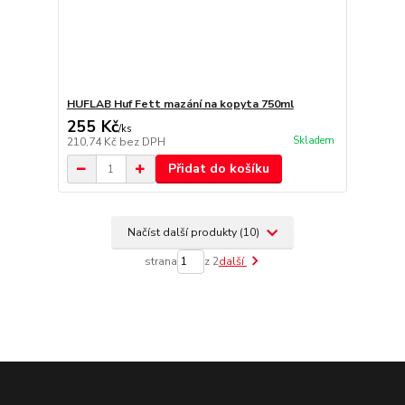
HUFLAB Huf Fett mazání na kopyta 750ml
255 Kč
/
ks
Skladem
210,74 Kč
bez DPH
Přidat do košíku
Načíst další produkty (10)
strana
z 2
další