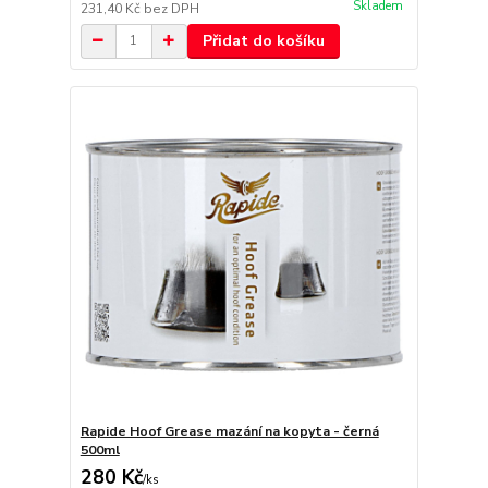
Skladem
231,40 Kč
bez DPH
Přidat do košíku
Rapide Hoof Grease mazání na kopyta - černá
500ml
280 Kč
/
ks