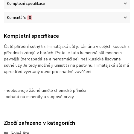
Kompletní specifikace
Komentáře
0
Kompletní specifikace
Čistě přírodní solný liz. Himalájská sůl je lámána v celých kusech z
přírodních zdrojů v horách. Proto je tato kamenná sůl mnohem
pevnější (nerozpadá se a nerozmáčí se), než klasické lisované
solné lizy. Je tedy možné ji umístit i na pastvinu. Himalájská sůl má
uprostřed vyvrtaný otvor pro snadné zavěšení.
-neobsahuje žádné umělé chemické příměsi
-bohatá na minerály a stopové prvky
Zboží zařazeno v kategoriích
Solné lizy