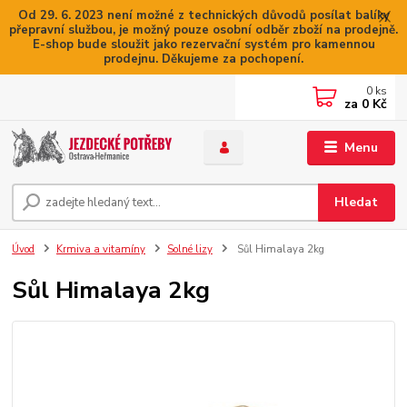
Od 29. 6. 2023 není možné z technických důvodů posílat balíky
přepravní službou, je možný pouze osobní odběr zboží na prodejně.
E-shop bude sloužit jako rezervační systém pro kamennou
prodejnu. Děkujeme za pochopení.
0
ks
za
0 Kč
Menu
Hledat
Úvod
Krmiva a vitamíny
Solné lizy
Sůl Himalaya 2kg
Sůl Himalaya 2kg