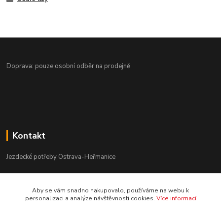
Doprava: pouze osobní odběr na prodejně
Kontakt
Jezdecké potřeby Ostrava-Heřmanice
596 236 147
Aby se vám snadno nakupovalo, používáme na webu k
Po-Pá 9:30 - 17:30
personalizaci a analýze návštěvnosti cookies.
Více informací
info@jpostrava.cz