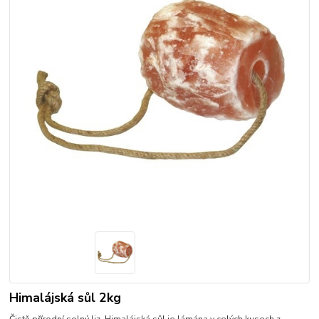
Himalájská sůl 2kg