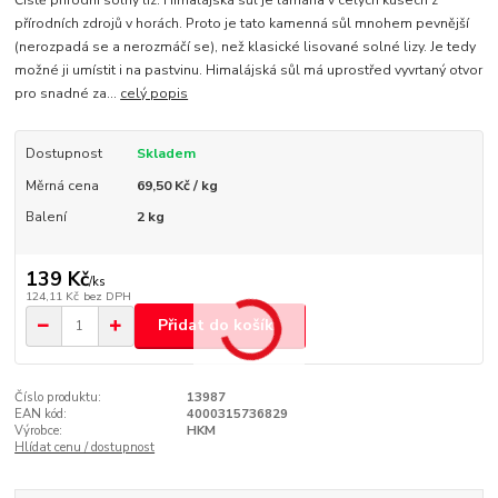
Čistě přírodní solný liz. Himalájská sůl je lámána v celých kusech z
přírodních zdrojů v horách. Proto je tato kamenná sůl mnohem pevnější
(nerozpadá se a nerozmáčí se), než klasické lisované solné lizy. Je tedy
možné ji umístit i na pastvinu. Himalájská sůl má uprostřed vyvrtaný otvor
pro snadné za...
celý popis
Dostupnost
Skladem
Měrná cena
69,50 Kč / kg
Balení
2 kg
139 Kč
/
ks
124,11 Kč
bez DPH
Přidat do košíku
Číslo produktu:
13987
EAN kód:
4000315736829
Výrobce:
HKM
Hlídat cenu / dostupnost