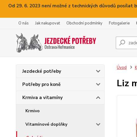
Od 29. 6. 2023 není možné z technických důvodů posílat b
O nás
Jak nakupovat
Obchodní podmínky
Fotogalerie
Úvod
K
Jezdecké potřeby
Liz 
Potřeby pro koně
Krmiva a vitamíny
Krmivo
Vitamínové doplňky