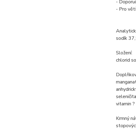
- Doporu
- Pro větš
Analytick
sodík 37,
Složení:
chlorid s
Doplňkov
manganatý
anhydrick
seleničit
vitamin ?
Krmný ná
stopovýc