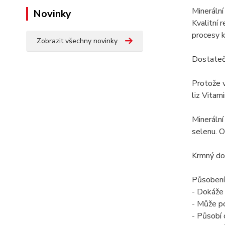
Minerální
Novinky
Kvalitní 
procesy 
Zobrazit všechny novinky
Dostatečn
Protože v
liz Vitam
Minerální
selenu. O
Krmný dop
Působení 
- Dokáže 
- Může p
- Působí 