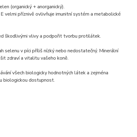
elen (organický + anorganický).
 E velmi příznivě ovlivňuje imunitní systém a metabolické
 škodlivými vlivy a podpořit tvorbu protilátek.
selenu v píci příliš nízký nebo nedostatečný. Minerální
it zdraví a vitalitu vašeho koně.
ebávání všech biologicky hodnotných látek a zejména
ou biologickou dostupnost.