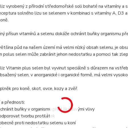
 liz vyrobený z přírodní středomořské soli bohaté na vitamíny a s
receptura solného lizu se selenem v kombinaci s vitamíny A, D3 a
koně.
ý přísun vitamínů a selenu dokáže ochránit buňky organismu před
ětšina půd na našem území má velmi nízký obsah selenu, je obsah 
in polus selen může zabránit jehon nedostatku a pomoci tak zlepš
 liz Vitamin plus selen byl vyvinut speciálně s důrazem na vstř
bsažený selen, v anorganické i organické formě, má velmi vysok
lněk pro koně, skot, ovce, kozy a zvěř.
a přednosti:
chránit buňky v organismu před škodlivými vlivy
odporovat tvorbu protilátek
obecně proti nedostatku selenu u koní