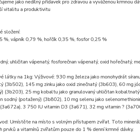
čujeme jako nedílný přídavek pro zdravou a vyváženou krmnou dá
í vitalitu a produktivitu
é složení:
5 %, vápník 0,79 %, hořčík 0,35 %, fosfor 0,25 %
odný, uhličitan vápenatý, fosforečnan vápenatý, oxid hořečnatý, 
é látky na 1kg: Výživové: 930 mg železa jako monohydrát síran
 (3b502), 145 mg zinku jako oxid zinečnatý (3b603), 60 mg jód
ý) (3b203), 25 mg kobaltu jako granulovaný uhličitan kobaltnatý
an sodný (potažený) (3b802), 10 mg selenu jako selenomethioni
 (3a672a), 3 750 IU vitamin D3 (3a671), 32 mg vitamin ? (3a70
vod: Umístěte na místo s volným přístupem zvířat. Toto minerá
h prvků a vitamínů zvířatům pouze do 1 % denní krmné dávky.