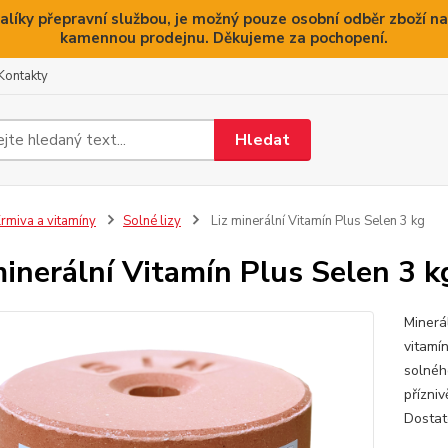
alíky přepravní službou, je možný pouze osobní odběr zboží na
kamennou prodejnu. Děkujeme za pochopení.
Kontakty
Hledat
rmiva a vitamíny
Solné lizy
Liz minerální Vitamín Plus Selen 3 kg
minerální Vitamín Plus Selen 3 k
Minerá
vitamín
solnéh
přízni
Dostat