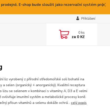
 prodejně. E-shop bude sloužit jako rezervační systém pro
Přihlášení
0
ks
za
0 Kč
g
lní liz vyrobený z přírodní středomořské soli bohaté na
y a selen (organický + anorganický). Kvalitní receptura
o lizu se selenem v kombinaci s vitamíny A, D3 a E velmi
vě ovlivňuje imunitní systém a metabolické procesy koně.
ečný přísun vitamínů a selenu dokáže ochrá...
celý popis