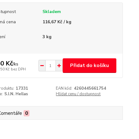
tupnost
Skladem
ná cena
116,67 Kč / kg
ení
3 kg
0 Kč
/
ks
Přidat do košíku
,50 Kč
bez DPH
roduktu:
17331
EAN kód:
4260445661754
e:
S.I.N. Hellas
Hlídat cenu / dostupnost
Komentáře
0