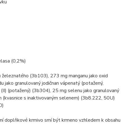
vku
melasa (0,2%)
u železnatého (3b103), 273 mg manganu jako oxid
u jako granulovaný jodičnan vápenatý (potažený,
 (II) (potažený) (3b304), 25 mg selenu jako granulovaný
n (kvasnice s inaktivovaným selenem) (3b8.222, 50U)
0)
lní doplňkové krmivo smí být krmeno vzhledem k obsahu