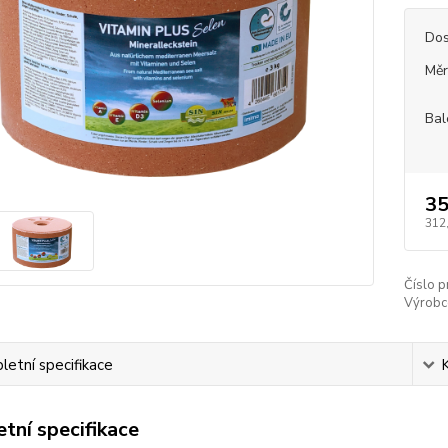
Dos
Měr
Bal
35
312
Číslo p
Výrobc
etní specifikace
tní specifikace