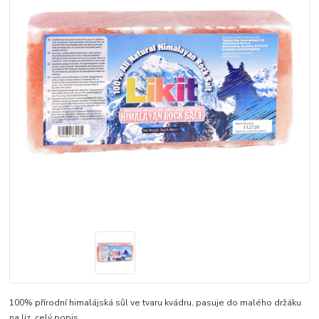
100% přírodní himalájská sůl ve tvaru kvádru, pasuje do malého držáku
na liz.
celý popis