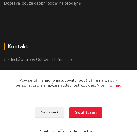
Doprava: pouze osobní odběr na prodejně
Kontakt
Jezdecké potřeby Ostrava-Heřmanice
596 236 147
Aby se vám snadno nakupovalo, používáme na webu k
Po-Pá 9:30 - 17:30
personalizaci a analýze návštěvnosti cookies.
Více informací
info@jpostrava.cz
Souhlasím
Nastavení
Souhlas můžete odmítnout
zde
.
Vytvořeno na
Eshop-rychle.cz