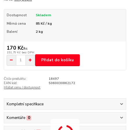
Dostupnost
Skladem
Měrná cena
85 Kč / kg
Balení
2 kg
170 Kč
/
ks
151,79 Kč
bez DPH
Přidat do košíku
Číslo produktu:
16497
EAN kód:
5060030862172
Hlídat cenu / dostupnost
Kompletní specifikace
Komentáře
0