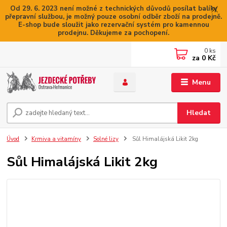
Od 29. 6. 2023 není možné z technických důvodů posílat balíky
přepravní službou, je možný pouze osobní odběr zboží na prodejně.
E-shop bude sloužit jako rezervační systém pro kamennou
prodejnu. Děkujeme za pochopení.
0
ks
za
0 Kč
Menu
Hledat
Úvod
Krmiva a vitamíny
Solné lizy
Sůl Himalájská Likit 2kg
Sůl Himalájská Likit 2kg