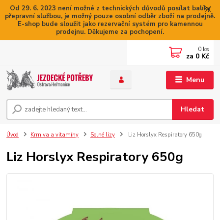
Od 29. 6. 2023 není možné z technických důvodů posílat balíky
přepravní službou, je možný pouze osobní odběr zboží na prodejně.
E-shop bude sloužit jako rezervační systém pro kamennou
prodejnu. Děkujeme za pochopení.
0
ks
za
0 Kč
Menu
Hledat
Úvod
Krmiva a vitamíny
Solné lizy
Liz Horslyx Respiratory 650g
Liz Horslyx Respiratory 650g