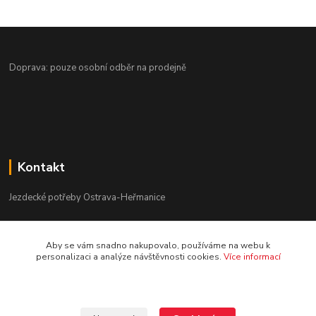
Doprava: pouze osobní odběr na prodejně
Kontakt
Jezdecké potřeby Ostrava-Heřmanice
596 236 147
Aby se vám snadno nakupovalo, používáme na webu k
Po-Pá 9:30 - 17:30
personalizaci a analýze návštěvnosti cookies.
Více informací
info@jpostrava.cz