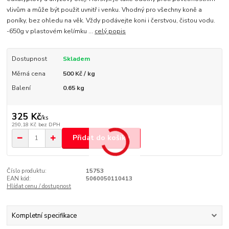
vlivům a může být použit uvnitř i venku. Vhodný pro všechny koně a
poníky, bez ohledu na věk. Vždy podávejte koni i čerstvou, čistou vodu.
-650g v plastovém kelímku ...
celý popis
Dostupnost
Skladem
Měrná cena
500 Kč / kg
Balení
0.65 kg
325 Kč
/
ks
290,18 Kč
bez DPH
Přidat do košíku
Číslo produktu:
15753
EAN kód:
5060050110413
Hlídat cenu / dostupnost
Kompletní specifikace