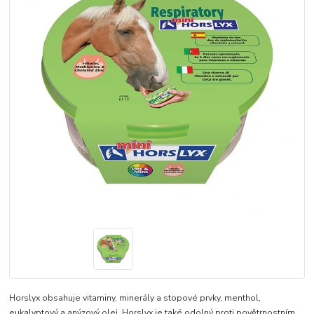
Horslyx obsahuje vitaminy, minerály a stopové prvky, menthol,
eukalyptový a anýzový olej. Horslyx je také odolný proti povětrnostním