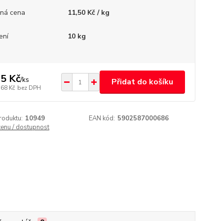
ná cena
11,50 Kč / kg
ení
10 kg
5 Kč
/
ks
Přidat do košíku
,68 Kč
bez DPH
roduktu:
10949
EAN kód:
5902587000686
cenu / dostupnost