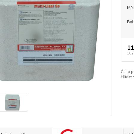
Měr
Bal
11
102
Číslo p
Hlídat 