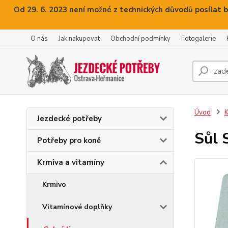
Od 29. 6. 2023 není možné z technických důvodů posílat b
O nás
Jak nakupovat
Obchodní podmínky
Fotogalerie
Úvod
K
Jezdecké potřeby
Sůl 
Potřeby pro koně
Krmiva a vitamíny
Krmivo
Vitamínové doplňky