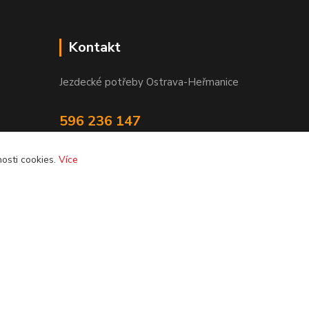
Kontakt
Jezdecké potřeby Ostrava-Heřmanice
596 236 147
Po-Pá 9:30 - 17:30
osti cookies.
Více
info@jpostrava.cz
Vytvořeno na
Eshop-rychle.cz