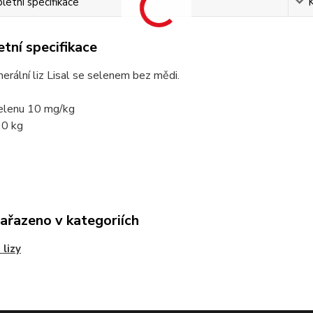
etní specifikace
tní specifikace
erální liz Lisal se selenem bez mědi.
elenu 10 mg/kg
10 kg
zařazeno v kategoriích
 lizy