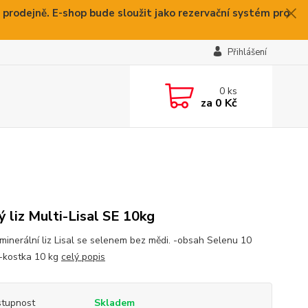
 prodejně. E-shop bude sloužit jako rezervační systém pro
Přihlášení
0
ks
za
0 Kč
ý liz Multi-Lisal SE 10kg
minerální liz Lisal se selenem bez mědi. -obsah Selenu 10
-kostka 10 kg
celý popis
tupnost
Skladem