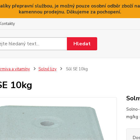
alíky přepravní službou, je možný pouze osobní odběr zboží na
kamennou prodejnu. Děkujeme za pochopení.
Kontakty
Hledat
rmiva a vitamíny
Solné lizy
Sůl SE 10kg
SE 10kg
Soln
Solno-
mg/kg 
Dos