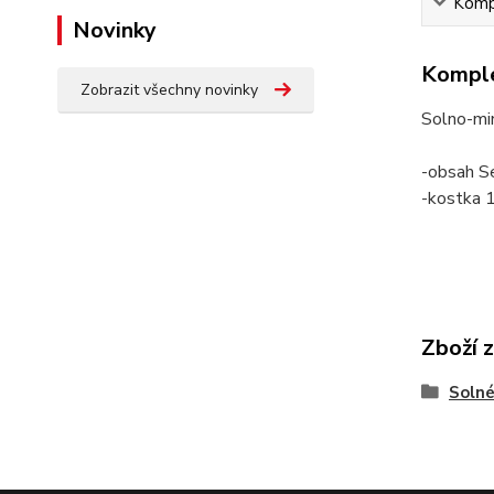
Kompl
Novinky
Komple
Zobrazit všechny novinky
Solno-min
-obsah S
-kostka 
Zboží 
Solné