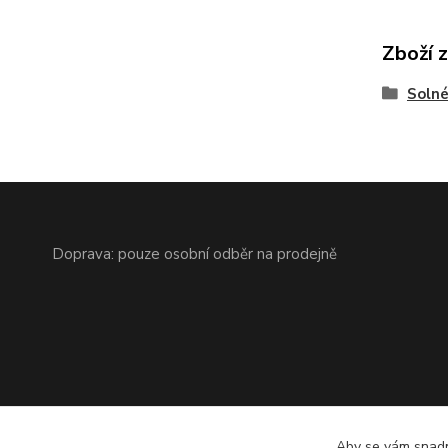
Zboží 
Solné
Doprava: pouze osobní odběr na prodejně
Aby se vám snadn