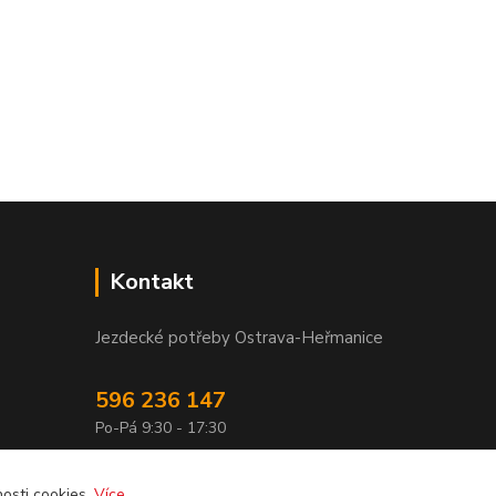
Kontakt
Jezdecké potřeby Ostrava-Heřmanice
596 236 147
Po-Pá 9:30 - 17:30
info@jpostrava.cz
osti cookies.
Více