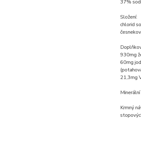
37% sodí
Složení:
chlorid s
česnekov
Doplňkov
930mg žel
60mg jod 
(potahova
21,3mg V
Minerální
Krmný ná
stopovýc