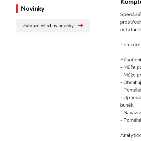
Komple
Novinky
Speciáln
prostředn
Zobrazit všechny novinky
ostatní š
Tento kr
Působení
- Může po
- Může po
- Obsahuj
- Pomáhá 
- Optimál
buněk.
- Navázá
- Pomáhá 
Analytick