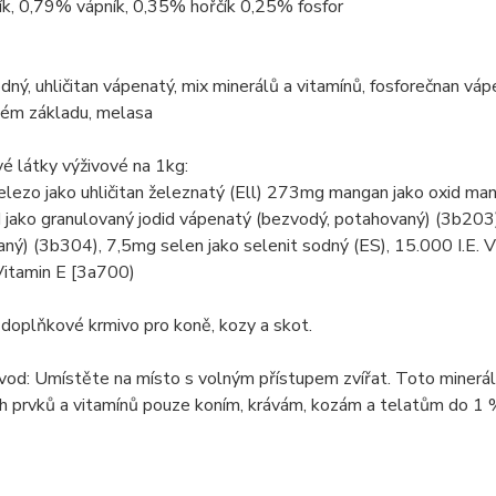
k, 0,79% vápník, 0,35% hořčík 0,25% fosfor
odný, uhličitan vápenatý, mix minerálů a vitamínů, fosforečnan váp
ém základu, melasa
é látky výživové na 1kg:
ezo jako uhličitan železnatý (Ell) 273mg mangan jako oxid mang
jako granulovaný jodid vápenatý (bezvodý, potahovaný) (3b203)
ný) (3b304), 7,5mg selen jako selenit sodný (ES), 15.000 I.E. V
itamin E [3a700)
 doplňkové krmivo pro koně, kozy a skot.
vod: Umístěte na místo s volným přístupem zvířat. Toto minerá
h prvků a vitamínů pouze koním, krávám, kozám a telatům do 1 