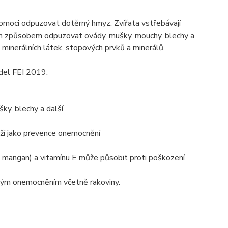
moci odpuzovat dotěrný hmyz. Zvířata vstřebávají
ním způsobem odpuzovat ovády, mušky, mouchy, blechy a
minerálních látek, stopových prvků a minerálů.
del FEI 2019.
ky, blechy a další
ouží jako prevence onemocnění
ek, mangan) a vitamínu E může působit proti poškození
žným onemocněním včetně rakoviny.