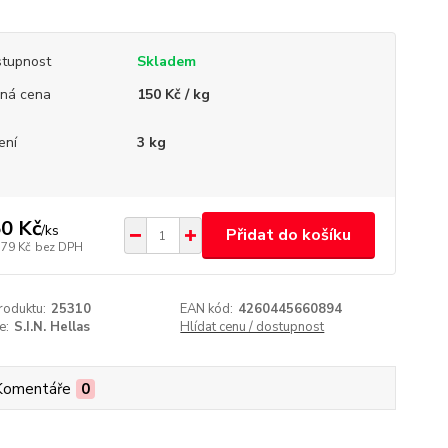
tupnost
Skladem
ná cena
150 Kč / kg
ení
3 kg
0 Kč
/
ks
Přidat do košíku
,79 Kč
bez DPH
roduktu:
25310
EAN kód:
4260445660894
e:
S.I.N. Hellas
Hlídat cenu / dostupnost
Komentáře
0