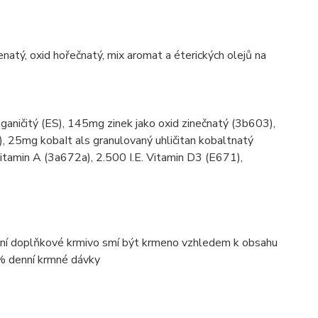
enatý, oxid hořečnatý, mix aromat a éterických olejů na
aničitý (ES), 145mg zinek jako oxid zinečnatý (3b603),
, 25mg kobaIt als granulovaný uhličitan kobaltnatý
itamin A (3a672a), 2.500 I.E. Vitamin D3 (E671),
lní doplňkové krmivo smí být krmeno vzhledem k obsahu
% denní krmné dávky