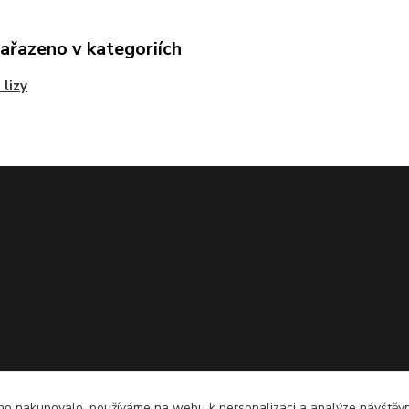
zařazeno v kategoriích
 lizy
o nakupovalo, používáme na webu k personalizaci a analýze návštěvn