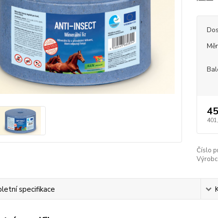
Dos
Měr
Bal
45
401
Číslo p
Výrobc
etní specifikace