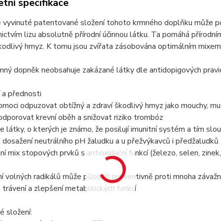
tní specifikace
ě vyvinuté patentované složení tohoto krmného doplňku může po
ictvím lizu absolutně přírodní účinnou látku. Ta pomáhá přírod
kodlivý hmyz. K tomu jsou zvířata zásobována optimálním mixem 
mný dopněk neobsahuje zakázané látky dle antidopigových pravi
 a přednosti
moci odpuzovat obtížný a zdraví škodlivý hmyz jako mouchy, muš
dporovat krevní oběh a snižovat riziko trombóz
e látky, o kterých je známo, že posilují imunitní systém a tím sl
dosažení neutrálního pH žaludku a u přežvýkavců i předžaludků
ní mix stopových prvků s antioxidační funkcí (železo, selen, zin
ní volných radikálů může působit preventivně proti mnoha záva
trávení a zlepšení metabolických funkcí
é složení: