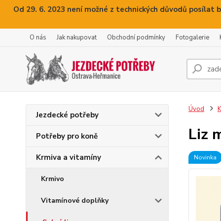
Od 29. 6. 2023 není možné z technických důvodů posílat b
O nás
Jak nakupovat
Obchodní podmínky
Fotogalerie
Úvod
K
Jezdecké potřeby
Liz 
Potřeby pro koně
Krmiva a vitamíny
Novinka
Krmivo
Vitamínové doplňky