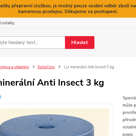
alíky přepravní službou, je možný pouze osobní odběr zboží na
kamennou prodejnu. Děkujeme za pochopení.
Kontakty
Hledat
rmiva a vitamíny
Solné lizy
Liz minerální Anti Insect 3 kg
minerální Anti Insect 3 kg
Speciá
může p
prostř
přírod
ostatn
popis