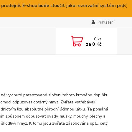
 prodejně. E-shop bude sloužit jako rezervační systém pro
Přihlášení
0
ks
za
0 Kč
lně vyvinuté patentované složení tohoto krmného doplňku
omoci odpuzovat dotěrný hmyz. Zvířata vstřebávají
ednictvím lizu absolutně přírodní účinnou látku. Ta pomáhá
ním způsobem odpuzovat ovády, mušky, mouchy, blechy a
í škodlivý hmyz. K tomu jsou zvířata zásobována opt...
celý