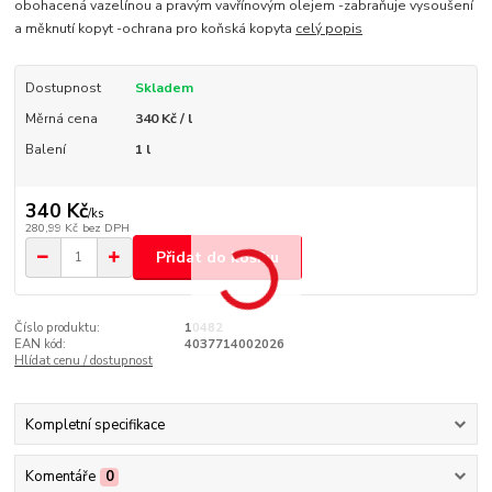
obohacená vazelínou a pravým vavřínovým olejem -zabraňuje vysoušení
a měknutí kopyt -ochrana pro koňská kopyta
celý popis
Dostupnost
Skladem
Měrná cena
340 Kč / l
Balení
1 l
340 Kč
/
ks
280,99 Kč
bez DPH
Přidat do košíku
Číslo produktu:
10482
EAN kód:
4037714002026
Hlídat cenu / dostupnost
Kompletní specifikace
Komentáře
0