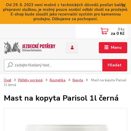
Od 29. 6. 2023 není možné z technických důvodů posílat balíky
přepravní službou, je možný pouze osobní odběr zboží na prodejně.
E-shop bude sloužit jako rezervační systém pro kamennou
prodejnu. Děkujeme za pochopení.
0
ks
za
0 Kč
Menu
Hledat
Úvod
Potřeby pro koně
Kosmetika
Kopyta
Mast na kopyta Parisol
1l černá
Mast na kopyta Parisol 1l černá