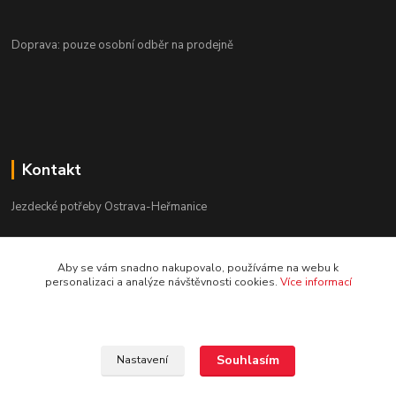
Doprava: pouze osobní odběr na prodejně
Kontakt
Jezdecké potřeby Ostrava-Heřmanice
596 236 147
Aby se vám snadno nakupovalo, používáme na webu k
Po-Pá 9:30 - 17:30
personalizaci a analýze návštěvnosti cookies.
Více informací
info@jpostrava.cz
Souhlasím
Nastavení