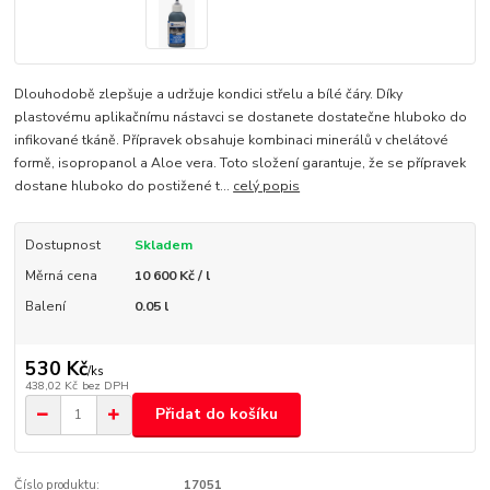
Dlouhodobě zlepšuje a udržuje kondici střelu a bílé čáry. Díky
plastovému aplikačnímu nástavci se dostanete dostatečne hluboko do
infikované tkáně. Přípravek obsahuje kombinaci minerálů v chelátové
formě, isopropanol a Aloe vera. Toto složení garantuje, že se přípravek
dostane hluboko do postižené t...
celý popis
Dostupnost
Skladem
Měrná cena
10 600 Kč / l
Balení
0.05 l
530 Kč
/
ks
438,02 Kč
bez DPH
Přidat do košíku
Číslo produktu:
17051