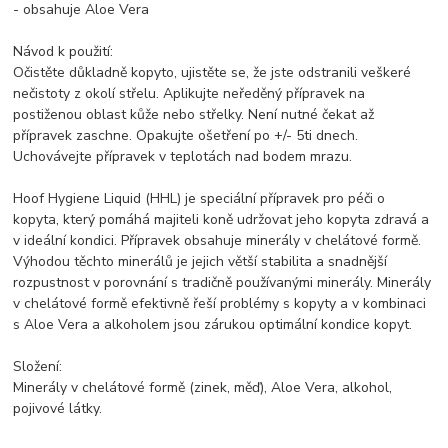
- obsahuje Aloe Vera
Návod k použití:
Očistěte důkladně kopyto, ujistěte se, že jste odstranili veškeré
nečistoty z okolí střelu. Aplikujte neředěný přípravek na
postiženou oblast kůže nebo střelky. Není nutné čekat až
přípravek zaschne. Opakujte ošetření po +/- 5ti dnech.
Uchovávejte přípravek v teplotách nad bodem mrazu.
Hoof Hygiene Liquid (HHL) je speciální přípravek pro péči o
kopyta, který pomáhá majiteli koně udržovat jeho kopyta zdravá a
v ideální kondici. Přípravek obsahuje minerály v chelátové formě.
Výhodou těchto minerálů je jejich větší stabilita a snadnější
rozpustnost v porovnání s tradičně používanými minerály. Minerály
v chelátové formě efektivně řeší problémy s kopyty a v kombinaci
s Aloe Vera a alkoholem jsou zárukou optimální kondice kopyt.
Složení:
Minerály v chelátové formě (zinek, měď), Aloe Vera, alkohol,
pojivové látky.