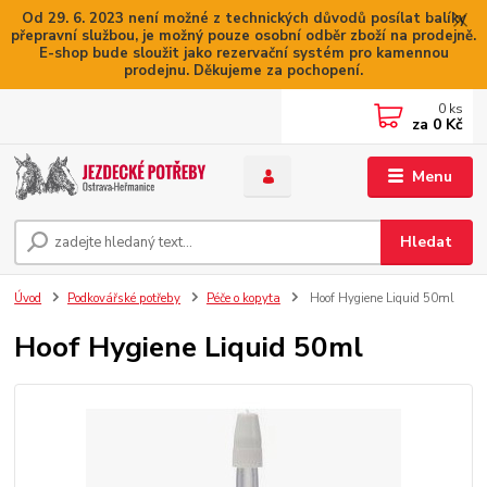
Od 29. 6. 2023 není možné z technických důvodů posílat balíky
přepravní službou, je možný pouze osobní odběr zboží na prodejně.
E-shop bude sloužit jako rezervační systém pro kamennou
prodejnu. Děkujeme za pochopení.
0
ks
za
0 Kč
Menu
Hledat
Úvod
Podkovářské potřeby
Péče o kopyta
Hoof Hygiene Liquid 50ml
Hoof Hygiene Liquid 50ml