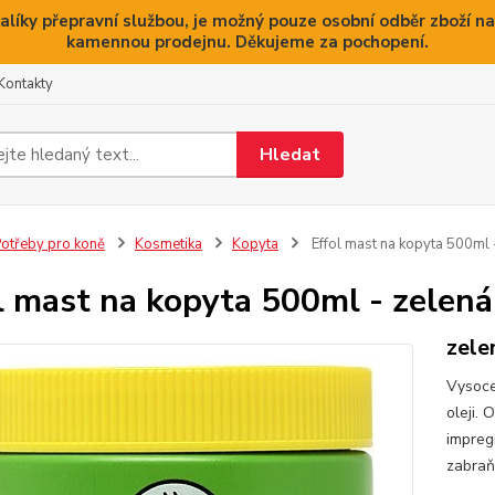
alíky přepravní službou, je možný pouze osobní odběr zboží na
kamennou prodejnu. Děkujeme za pochopení.
Kontakty
Hledat
otřeby pro koně
Kosmetika
Kopyta
Effol mast na kopyta 500ml 
l mast na kopyta 500ml - zelená
zele
Vysoce
oleji. 
impregn
zabraň