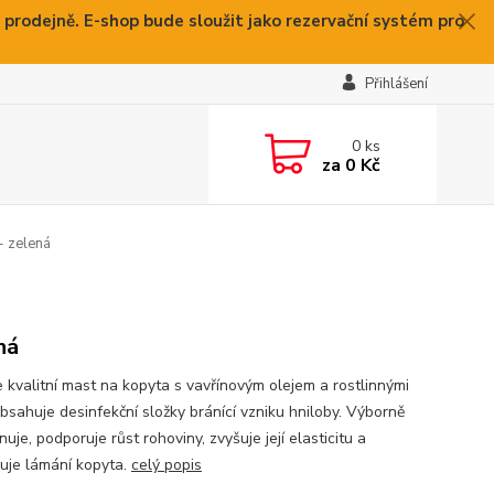
 prodejně. E-shop bude sloužit jako rezervační systém pro
Přihlášení
0
ks
za
0 Kč
- zelená
ná
 kvalitní mast na kopyta s vavřínovým olejem a rostlinnými
Obsahuje desinfekční složky bránící vzniku hniloby. Výborně
uje, podporuje růst rohoviny, zvyšuje její elasticitu a
uje lámání kopyta.
celý popis