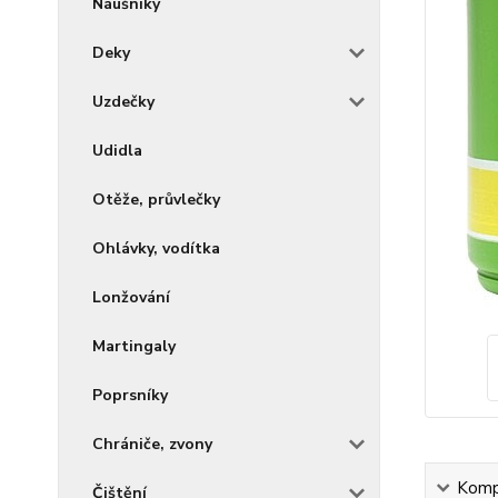
Náušníky
Deky
Uzdečky
Udidla
Otěže, průvlečky
Ohlávky, vodítka
Lonžování
Martingaly
Poprsníky
Chrániče, zvony
Kompl
Čištění