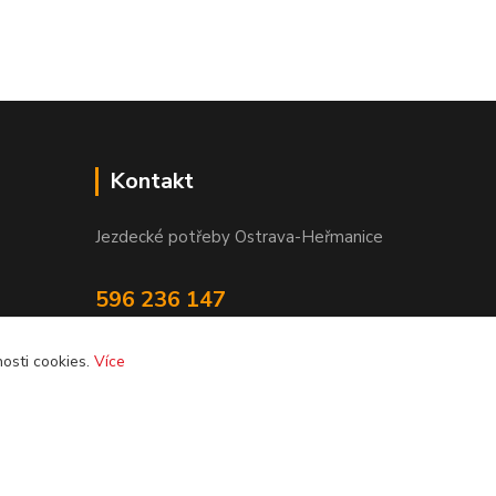
Kontakt
Jezdecké potřeby Ostrava-Heřmanice
596 236 147
Po-Pá 9:30 - 17:30
osti cookies.
Více
info@jpostrava.cz