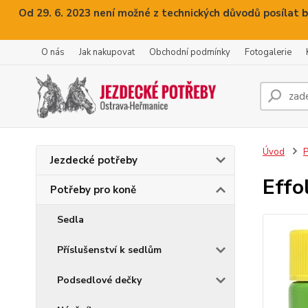
Od 29. 6. 2023 není možné z technických důvodů posílat b
O nás
Jak nakupovat
Obchodní podmínky
Fotogalerie
Úvod
P
Jezdecké potřeby
Effo
Potřeby pro koně
Sedla
Příslušenství k sedlům
Podsedlové dečky