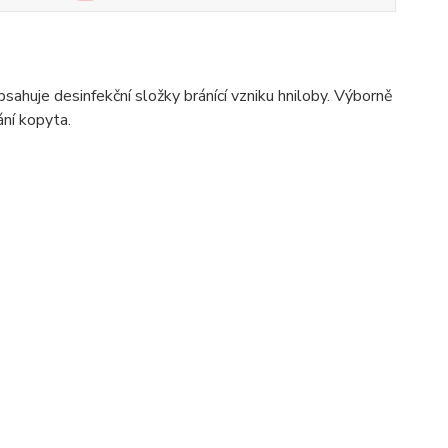
sahuje desinfekční složky bránící vzniku hniloby. Výborně
ání kopyta.