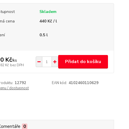
tupnost
Skladem
ná cena
440 Kč / l
ení
0.5 l
0 Kč
/
ks
Přidat do košíku
,82 Kč
bez DPH
roduktu:
12792
EAN kód:
4102460110629
cenu / dostupnost
Komentáře
0