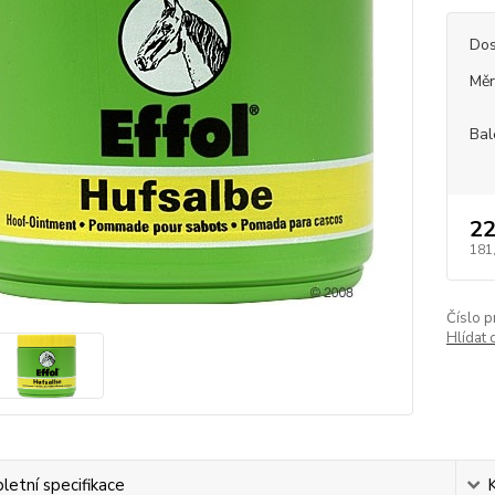
Dos
Měr
Bal
22
181
Číslo p
Hlídat 
etní specifikace