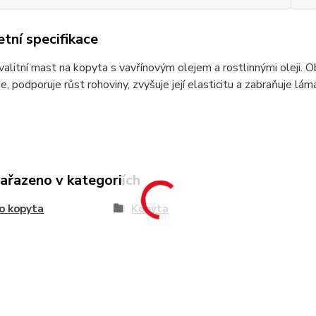
tní specifikace
alitní mast na kopyta s vavřínovým olejem a rostlinnými oleji. Ob
e, podporuje růst rohoviny, zvyšuje její elasticitu a zabraňuje lám
zařazeno v kategoriích
o kopyta
Kopyta