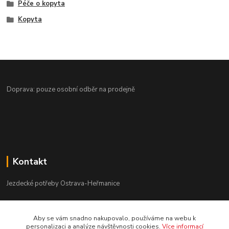
Péče o kopyta
Kopyta
Doprava: pouze osobní odběr na prodejně
Kontakt
Jezdecké potřeby Ostrava-Heřmanice
596 236 147
Aby se vám snadno nakupovalo, používáme na webu k
Po-Pá 9:30 - 17:30
personalizaci a analýze návštěvnosti cookies.
Více informací