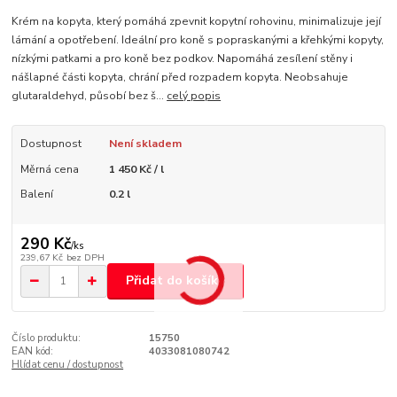
Krém na kopyta, který pomáhá zpevnit kopytní rohovinu, minimalizuje její
lámání a opotřebení. Ideální pro koně s popraskanými a křehkými kopyty,
nízkými patkami a pro koně bez podkov. Napomáhá zesílení stěny i
nášlapné části kopyta, chrání před rozpadem kopyta. Neobsahuje
glutaraldehyd, působí bez š...
celý popis
Dostupnost
Není skladem
Měrná cena
1 450 Kč / l
Balení
0.2 l
290 Kč
/
ks
239,67 Kč
bez DPH
Přidat do košíku
Číslo produktu:
15750
EAN kód:
4033081080742
Hlídat cenu / dostupnost