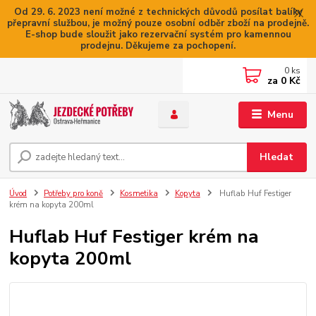
Od 29. 6. 2023 není možné z technických důvodů posílat balíky
přepravní službou, je možný pouze osobní odběr zboží na prodejně.
E-shop bude sloužit jako rezervační systém pro kamennou
prodejnu. Děkujeme za pochopení.
0
ks
za
0 Kč
Menu
Hledat
Úvod
Potřeby pro koně
Kosmetika
Kopyta
Huflab Huf Festiger
krém na kopyta 200ml
Huflab Huf Festiger krém na
kopyta 200ml