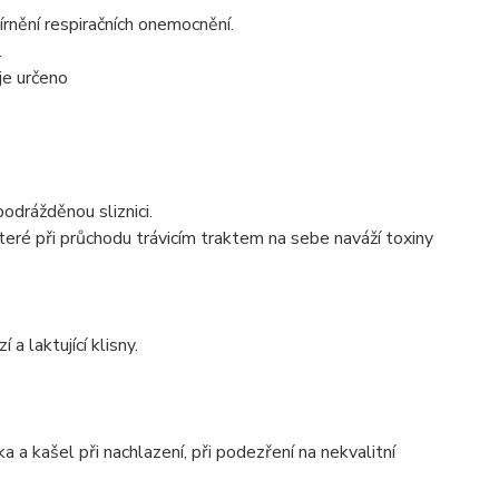
nění respiračních onemocnění.
.
je určeno
odrážděnou sliznici.
ré při průchodu trávicím traktem na sebe naváží toxiny
 laktující klisny.
a a kašel při nachlazení, při podezření na nekvalitní