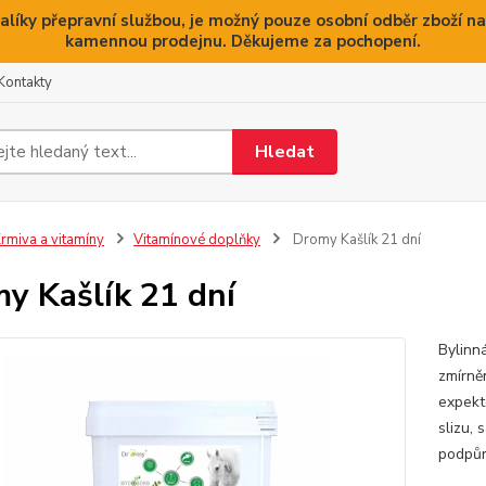
alíky přepravní službou, je možný pouze osobní odběr zboží na
kamennou prodejnu. Děkujeme za pochopení.
Kontakty
Hledat
rmiva a vitamíny
Vitamínové doplňky
Dromy Kašlík 21 dní
y Kašlík 21 dní
Bylinn
zmírně
expekt
slizu,
podpůr