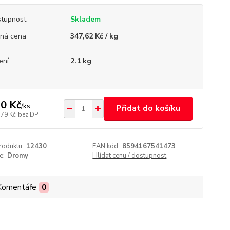
tupnost
Skladem
ná cena
347,62 Kč / kg
ení
2.1 kg
0 Kč
/
ks
Přidat do košíku
,79 Kč
bez DPH
roduktu:
12430
EAN kód:
8594167541473
e:
Dromy
Hlídat cenu / dostupnost
Komentáře
0