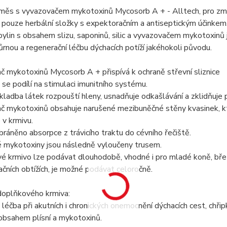
měs s vyvazovačem mykotoxinů Mycosorb A + - Alltech, pro zmír
pouze herbální složky s expektoračním a antiseptickým účinkem
ylin s obsahem slizu, saponinů, silic a vyvazovačem mykotoxinů 
rnou a regenerační léčbu dýchacích potíží jakéhokoli původu.
 mykotoxinů Mycosorb A + přispívá k ochraně střevní sliznice
 se podílí na stimulaci imunitního systému.
ladba látek rozpouští hleny, usnadňuje odkašlávání a zklidňuje p
 mykotoxinů obsahuje narušené mezibuněčné stěny kvasinek, kte
v krmivu.
bráněno absorpce z trávicího traktu do cévního řečiště.
 mykotoxiny jsou následně vyloučeny trusem.
 krmivo lze podávat dlouhodobě, vhodné i pro mladé koně, březí a
račních obtížích, je možné podávat celoročně.
doplňkového krmiva:
léčba při akutních i chronických onemocnění dýchacích cest, chřipk
obsahem plísní a mykotoxinů.