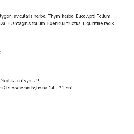
lygoni avicularis herba, Thymi herba, Eucalypti Folium
 Plantaginis folium, Foeniculi fructus, Liquiritiae radix.
.
kolika dní vymizí !
rušte podávání bylin na 14 - 21 dní.