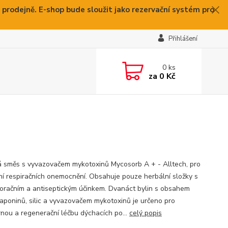
 prodejně. E-shop bude sloužit jako rezervační systém pro
Přihlášení
0
ks
za
0 Kč
á směs s vyvazovačem mykotoxinů Mycosorb A + - Alltech, pro
ní respiračních onemocnění. Obsahuje pouze herbální složky s
oračním a antiseptickým účinkem. Dvanáct bylin s obsahem
 saponinů, silic a vyvazovačem mykotoxinů je určeno pro
nou a regenerační léčbu dýchacích po...
celý popis