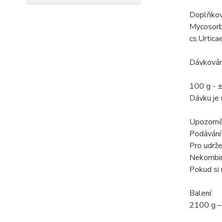
Doplňkové
Mycosorb 
cs.Urtica
Dávkován
100 g - 
Dávku je 
Upozorně
Podávání 
Pro udrže
Nekombinu
Pokud si 
Balení:
2100 g – 