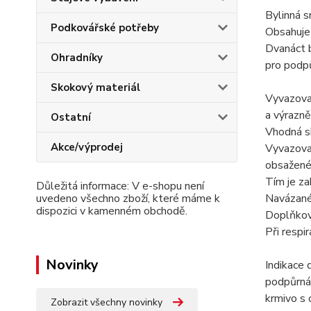
Bylinná s
Podkovářské potřeby
Obsahuje 
Dvanáct b
Ohradníky
pro podpů
Skokový materiál
Vyvazovač
a výrazně
Ostatní
Vhodná sk
Akce/výprodej
Vyvazovač
obsažené 
Tím je za
Důležitá informace: V e-shopu není
uvedeno všechno zboží, které máme k
Navázané
dispozici v kamenném obchodě.
Doplňkové
Při respi
Novinky
Indikace 
podpůrná 
krmivo s 
Zobrazit všechny novinky