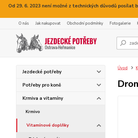
Od 29. 6. 2023 není možné z technických důvodů posílat b
O nás
Jak nakupovat
Obchodní podmínky
Fotogalerie
Úvod
K
Jezdecké potřeby
Drom
Potřeby pro koně
Krmiva a vitamíny
Krmivo
Vitamínové doplňky