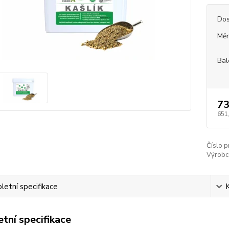
Dos
Měr
Bal
73
651
Číslo p
Výrobc
etní specifikace
tní specifikace