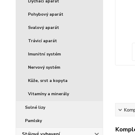
Dýchací aparát
Pohybový aparát
Svalový aparát
Trávicí aparát
Imunitní systém
Nervový systém
Kůže, srst a kopyta
Vitamíny a minerály
Solné lizy
Kompl
Pamlsky
Komple
Stájové vybavení