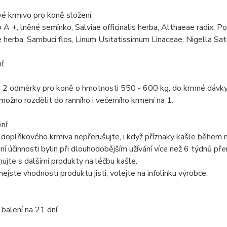
 krmivo pro koně složení:
A +, lněné semínko, Salviae officinalis herba, Althaeae radix, Po
e herba, Sambuci flos, Linum Usitatissimum Linaceae, Nigella Sativa,
í:
± 2 odměrky pro koně o hmotnosti 550 - 600 kg, do krmné dávky
možno rozdělit do ranního i večerního krmení na 1.
ní:
doplňkového krmiva nepřerušujte, i když příznaky kašle během ně
ní účinnosti bylin při dlouhodobějším užívání více než 6 týdnů pře
jte s dalšími produkty na léčbu kašle.
nejste vhodností produktu jisti, volejte na infolinku výrobce.
balení na 21 dní.