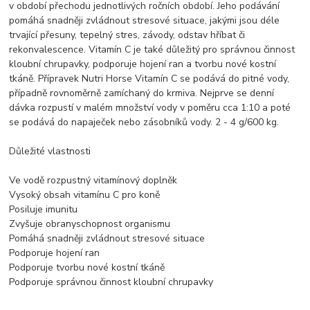
v období přechodu jednotlivých ročních období. Jeho podávání
pomáhá snadněji zvládnout stresové situace, jakými jsou déle
trvající přesuny, tepelný stres, závody, odstav hříbat či
rekonvalescence. Vitamín C je také důležitý pro správnou činnost
kloubní chrupavky, podporuje hojení ran a tvorbu nové kostní
tkáně. Přípravek Nutri Horse Vitamín C se podává do pitné vody,
případně rovnoměrně zamíchaný do krmiva. Nejprve se denní
dávka rozpustí v malém množství vody v poměru cca 1:10 a poté
se podává do napaječek nebo zásobníků vody. 2 - 4 g/600 kg.
Důležité vlastnosti
Ve vodě rozpustný vitamínový doplněk
Vysoký obsah vitamínu C pro koně
Posiluje imunitu
Zvyšuje obranyschopnost organismu
Pomáhá snadněji zvládnout stresové situace
Podporuje hojení ran
Podporuje tvorbu nové kostní tkáně
Podporuje správnou činnost kloubní chrupavky