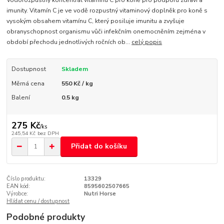
Vodorozpustný koncentrát vitaminu C pro koně pro podporu zdraví a
imunity. Vitamín C je ve vodě rozpustný vitaminový doplněk pro koně s
vysokým obsahem vitamínu C, který posiluje imunitu a zvyšuje
obranyschopnost organismu vůči infekčním onemocněním zejména v
období přechodu jednotlivých ročních ob...
celý popis
Dostupnost
Skladem
Měrná cena
550 Kč / kg
Balení
0.5 kg
275 Kč
/
ks
245,54 Kč
bez DPH
Přidat do košíku
Číslo produktu:
13329
EAN kód:
8595602507665
Výrobce:
Nutri Horse
Hlídat cenu / dostupnost
Podobné produkty