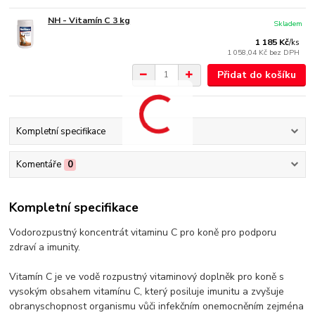
NH - Vitamín C 3 kg
Skladem
1 185 Kč
/
ks
1 058,04 Kč
bez DPH
Přidat do košíku
Kompletní specifikace
Komentáře
0
Kompletní specifikace
Vodorozpustný koncentrát vitaminu C pro koně pro podporu
zdraví a imunity.
Vitamín C je ve vodě rozpustný vitaminový doplněk pro koně s
vysokým obsahem vitamínu C, který posiluje imunitu a zvyšuje
obranyschopnost organismu vůči infekčním onemocněním zejména