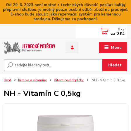
Od 29. 6. 2023 není možné z technických důvodů posílat balíky
přepravní službou, je možný pouze osobní odběr zboží na prodejně.
E-shop bude sloužit jako rezervační systém pro kamennou
prodejnu. Děkujeme za pochopení.
0
ks
za
0 Kč
Menu
Hledat
Úvod
Krmiva a vitamíny
Vitamínové doplňky
NH - Vitamín C 0,5kg
NH - Vitamín C 0,5kg